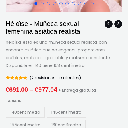
Héloïse - Muñeca sexual
Héloïse
Gama
femenina asiática realista
-
de
Muñeca
heloísa, esta es una muñeca sexual realista, con
sexual
precios:
encanto asiático que no engaña : proporciones
femenina
creíbles, material agradable y realismo constante.
€691.00
asiática
Disponible en 140 tiene 168 centímetro.
realista
a
cantidad
(
2
revisiones de clientes)
través
Calificado
2
5.00
fuera
€
691.00
–
€
977.04
+ Entrega gratuita
de 5
de
Residencia
en
Tamaño
€977.04
clasificaciones
de clientes
140centímetro
145centímetro
155centímetro
160centímetro