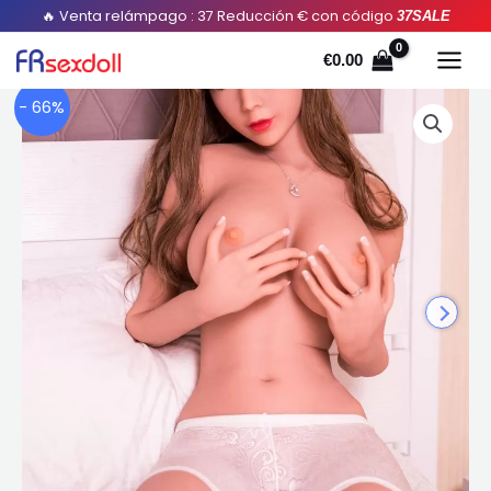
Saltar
🔥 Venta relámpago : 37 Reducción € con código
37SALE
al
€
0.00
contenido
- 66%