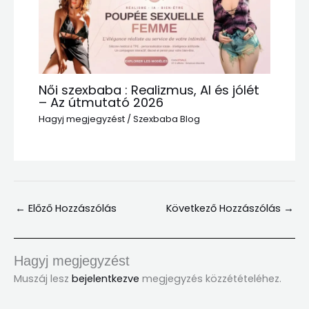
Női szexbaba : Realizmus, AI és jólét
– Az útmutató 2026
Hagyj megjegyzést
/
Szexbaba Blog
←
Előző Hozzászólás
Következő Hozzászólás
→
Hagyj megjegyzést
Muszáj lesz
bejelentkezve
megjegyzés közzétételéhez.