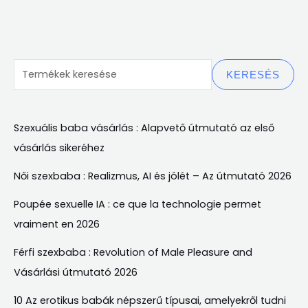
KERESÉS
Szexuális baba vásárlás : Alapvető útmutató az első
vásárlás sikeréhez
Női szexbaba : Realizmus, AI és jólét – Az útmutató 2026
Poupée sexuelle IA
:
ce que la technologie permet
vraiment en
2026
Férfi szexbaba : Revolution of Male Pleasure and
Vásárlási útmutató 2026
10 Az erotikus babák népszerű típusai, amelyekről tudni