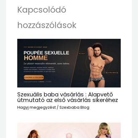
Kapcsolódó
hozzászólások
Szexuális baba vásárlás : Alapvető
útmutató az első vásárlás sikeréhez
Hagyj megjegyzést
/
Szexbaba Blog