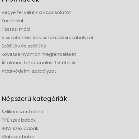
Vegye fel velünk a kapcsolatot
Körülbelül
Fizetési mód
Visszatérítési és visszaküldési szabályzat
Szállítás és szállítás
Kövesse nyomon megrendelését
Általános felhasználási feltételek
Adatvédelmi szabályzat
Népszerű kategóriák
Szilikon szex babák
TPE szex babák
BBW szex babák
Mini szex baba