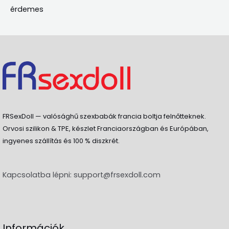
érdemes
FRSexDoll — valósághű szexbabák francia boltja felnőtteknek.
Orvosi szilikon & TPE, készlet Franciaországban és Európában,
ingyenes szállítás és 100 % diszkrét.
Kapcsolatba lépni:
support@frsexdoll.com
Információk