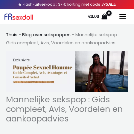
Doorgaan
Z
🔥 Flash-uitverkoop : 37 € korting met code
37SALE
naar
o
€
0.00
artikel
e
k
Thuis
-
Blog over sekspoppen
-
Mannelijke sekspop :
e
Gids compleet, Avis, Voordelen en aankoopadvies
n
:
Mannelijke sekspop : Gids
compleet, Avis, Voordelen en
aankoopadvies