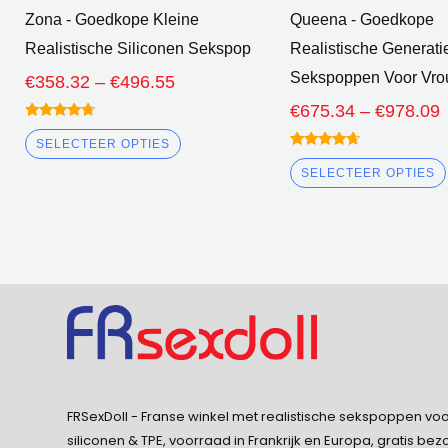
de
Zona - Goedkope Kleine
Queena - Goedkope
productpagina
Realistische Siliconen Sekspop
Realistische Generati
Sekspoppen Voor Vr
€
358.32
–
€
496.55
€
675.34
–
€
978.09
gewaardeerd
4.50
SELECTEER OPTIES
uit 5
gewaardeerd
4.50
SELECTEER OPTIES
uit 5
FRSexDoll - Franse winkel met realistische sekspoppen v
siliconen & TPE, voorraad in Frankrijk en Europa, gratis bez