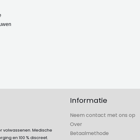
de
productpagina
e
ouwen
Informatie
Neem contact met ons op
Over
oor volwassenen. Medische
Betaalmethode
orging en 100 % discreet.