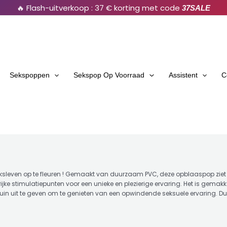
🔥 Flash-uitverkoop : 37 € korting met code
37SALE
Sekspoppen
Sekspop Op Voorraad
Assistent
C
even op te fleuren ! Gemaakt van duurzaam PVC, deze opblaaspop ziet eru
rijke stimulatiepunten voor een unieke en plezierige ervaring. Het is gemak
fortuin uit te geven om te genieten van een opwindende seksuele ervaring