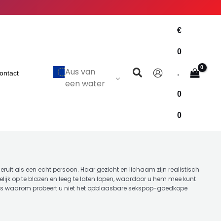
€
0
Zoekopdracht
Aus van
.
ontact
een water
0
0
it als een echt persoon. Haar gezicht en lichaam zijn realistisch
kelijk op te blazen en leeg te laten lopen, waardoor u hem mee kunt
. Dus waarom probeert u niet het opblaasbare sekspop-goedkope