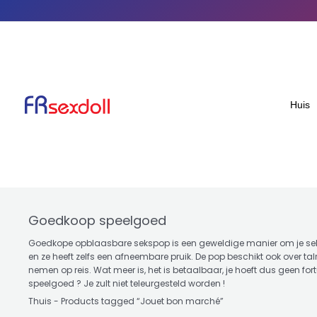
Gesorteerd
Doorgaan
op
populariteit
naar
artikel
Huis
Goedkoop speelgoed
Goedkope opblaasbare sekspop is een geweldige manier om je seksl
en ze heeft zelfs een afneembare pruik. De pop beschikt ook over tal
nemen op reis. Wat meer is, het is betaalbaar, je hoeft dus geen 
speelgoed ? Je zult niet teleurgesteld worden !
Thuis
-
Products tagged “Jouet bon marché
”