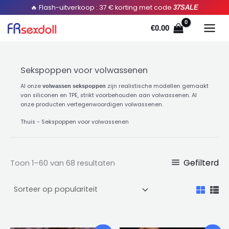
Gesorteerd
Doorgaan
🔥 Flash-uitverkoop : 37 € korting met code
37SALE
op
populariteit
naar
€
0.00
artikel
Sekspoppen voor volwassenen
Al onze
zijn realistische modellen gemaakt
volwassen sekspoppen
van siliconen en TPE, strikt voorbehouden aan volwassenen. Al
onze producten vertegenwoordigen volwassenen.
Thuis
-
Sekspoppen voor volwassenen
Gefilterd
Toon 1–60 van 68 resultaten