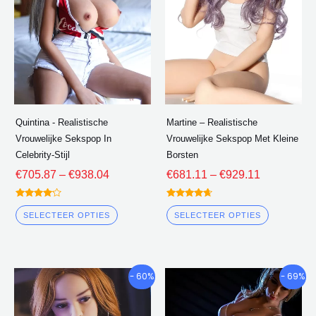
varianten.
varianten
De
De
opties
opties
kunnen
kunnen
worden
worden
gekozen
gekozen
Quintina - Realistische
Martine – Realistische
op
op
Vrouwelijke Sekspop In
Vrouwelijke Sekspop Met Kleine
de
de
Celebrity-Stijl
Borsten
productpagina
product
€
705.87
–
€
938.04
€
681.11
–
€
929.11
Beoordeeld
Beoordeeld
4.00
4.50
SELECTEER OPTIES
SELECTEER OPTIES
uit 5
uit 5
Prijsklasse:
Prijsklasse
Dit
Dit
- 60%
- 69%
€742.17
€670.52
product
product
door
door
heeft
heeft