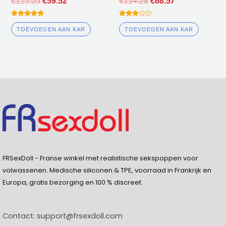
€
115.05
€
59.52
€
114.28
€
68.57
gewaardeerd
gewaardeerd
5.00
3.00
TOEVOEGEN AAN KAR
TOEVOEGEN AAN KAR
uit 5
uit 5
FRSexDoll - Franse winkel met realistische sekspoppen voor
volwassenen. Medische siliconen & TPE, voorraad in Frankrijk en
Europa, gratis bezorging en 100 % discreet.
Contact:
support@frsexdoll.com