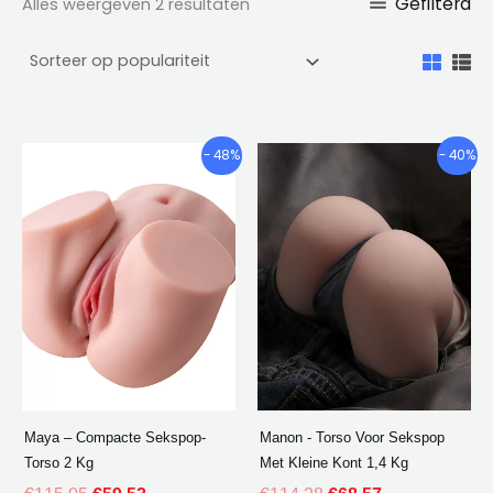
Gefilterd
Alles weergeven 2 resultaten
De
De
De
De
- 48%
- 40%
oorspronkelijke
huidige
oorspronkelijke
huidige
prijs
prijs
prijs
prijs
was:
is:
was:
is:
€115.05.
€59.52.
€114.28.
€68.57.
Maya – Compacte Sekspop-
Manon - Torso Voor Sekspop
Torso 2 Kg
Met Kleine Kont 1,4 Kg