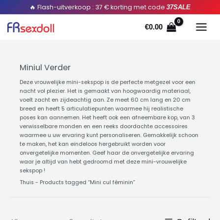
Gesorteerd
Doorgaan
🔥 Flash-uitverkoop : 37 € korting met code
37SALE
op
populariteit
naar
€
0.00
artikel
Miniul Verder
Deze vrouwelijke mini-sekspop is de perfecte metgezel voor een
nacht vol plezier. Het is gemaakt van hoogwaardig materiaal,
voelt zacht en zijdeachtig aan. Ze meet 60 cm lang en 20 cm
breed en heeft 5 articulatiepunten waarmee hij realistische
poses kan aannemen. Het heeft ook een afneembare kop, van 3
verwisselbare monden en een reeks doordachte accessoires
waarmee u uw ervaring kunt personaliseren. Gemakkelijk schoon
te maken, het kan eindeloos hergebruikt worden voor
onvergetelijke momenten. Geef haar de onvergetelijke ervaring
waar je altijd van hebt gedroomd met deze mini-vrouwelijke
sekspop !
Thuis
-
Products tagged “Mini cul féminin
”