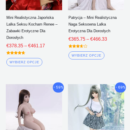
na
na
stronie
stronie
Mini Realistyczna Japońska
Patrycja – Mini Realistyczna
produktu
produktu
Lalka Seksu Kocham Renee –
Naga Seksowna Lalka
Zabawki Erotyczne Dla
Erotyczna Dla Dorosłych
Dorosłych
€
365.75
–
€
466.33
€
378.35
–
€
461.17
Oceniono
3.50
WYBIERZ OPCJE
Oceniono
z 5
4.50
WYBIERZ OPCJE
z 5
Przedział
Przedział
Ten
Ten
- 59%
- 69%
cenowy:
cenowy:
produkt
produkt
€371.44
€369.06
ma
ma
Poprzez
Poprzez
wiele
wiele
€457.00
€465.80
wariantów.
wariantów.
Opcje
Opcje