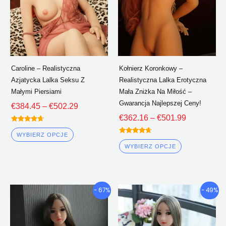
Opcje
Opcje
można
można
wybrać
wybrać
na
na
stronie
stronie
Caroline – Realistyczna
Kołnierz Koronkowy –
produktu
produktu
Azjatycka Lalka Seksu Z
Realistyczna Lalka Erotyczna
Małymi Piersiami
Mała Zniżka Na Miłość –
Gwarancja Najlepszej Ceny!
€
384.45
–
€
502.29
€
362.16
–
€
501.99
Oceniono
4.50
WYBIERZ OPCJE
Oceniono
z 5
4.50
WYBIERZ OPCJE
z 5
Przedział
Przedział
Ten
Ten
- 67%
- 49%
cenowy:
cenowy:
produkt
produkt
€381.38
€362.86
ma
ma
Poprzez
Poprzez