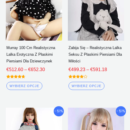
wariantów.
wariantów.
Opcje
Opcje
można
można
wybrać
wybrać
na
na
stronie
stronie
Murray 100 Cm Realistyczna
Zabija Się – Realistyczna Lalka
produktu
produktu
Lalka Erotyczna Z Płaskimi
Seksu Z Płaskimi Piersiami Dla
Piersiami Dla Dziewczynek
Miłości
€
512.60
–
€
652.30
€
499.23
–
€
591.18
Oceniono
Oceniono
4.50
4.00
WYBIERZ OPCJE
WYBIERZ OPCJE
z 5
z 5
Przedział
Przedział
Ten
Ten
- 51%
- 51%
cenowy:
cenowy:
produkt
produkt
€438.45
€419.96
ma
ma
Poprzez
Poprzez