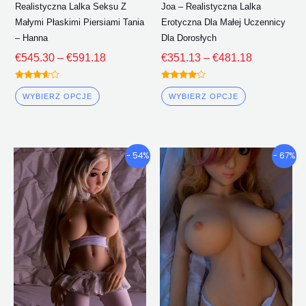
Realistyczna Lalka Seksu Z
Joa – Realistyczna Lalka
produktu
produktu
Małymi Płaskimi Piersiami Tania
Erotyczna Dla Małej Uczennicy
– Hanna
Dla Dorosłych
€
545.30
–
€
591.18
€
351.13
–
€
481.18
Oceniono
Oceniono
3.50
4.00
WYBIERZ OPCJE
WYBIERZ OPCJE
z 5
z 5
Przedział
Przedział
Ten
Ten
- 54%
- 67%
cenowy:
cenowy:
produkt
produkt
€365.06
€358.32
ma
ma
Poprzez
Poprzez
wiele
wiele
€491.76
€496.55
wariantów.
wariantów.
Opcje
Opcje
można
można
wybrać
wybrać
na
na