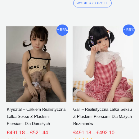
4.00
WYBIERZ OPCJE
z 5
Przedział
Przedział
Ten
Ten
- 55%
- 55%
cenowy:
cenowy:
produkt
produkt
€491.18
€491.18
ma
ma
Poprzez
Poprzez
wiele
wiele
€521.44
€492.10
wariantów.
wariantów.
Opcje
Opcje
można
można
wybrać
wybrać
na
na
stronie
stronie
Kryształ – Całkiem Realistyczna
Gail – Realistyczna Lalka Seksu
produktu
produktu
Lalka Seksu Z Płaskimi
Z Płaskimi Piersiami Dla Małych
Piersiami Dla Dorosłych
Rozmiarów
€
491.18
–
€
521.44
€
491.18
–
€
492.10