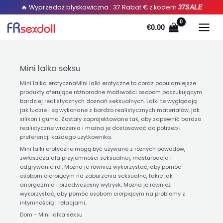
Posortowane
Przejdź
🔥 Wyprzedaż błyskawiczna : 37 Rabat € z kodem
37SALE
według
popularności
do
€
0.00
treści
Mini lalka seksu
Mini lalka erotycznaMini lalki erotyczne to coraz popularniejsze
produkty oferujące różnorodne możliwości osobom poszukującym
bardziej realistycznych doznań seksualnych. Lalki te wyglądają
jak ludzie i są wykonane z bardzo realistycznych materiałów, jak
silikon i guma. Zostały zaprojektowane tak, aby zapewnić bardzo
realistyczne wrażenia i można je dostosować do potrzeb i
preferencji każdego użytkownika.
Mini lalki erotyczne mogą być używane z różnych powodów,
zwłaszcza dla przyjemności seksualnej, masturbacja i
odgrywanie ról. Można je również wykorzystać, aby pomóc
osobom cierpiącym na zaburzenia seksualne, takie jak
anorgazmia i przedwczesny wytrysk. Można je również
wykorzystać, aby pomóc osobom cierpiącym na problemy z
intymnością i relacjami..
Dom
-
Mini lalka seksu