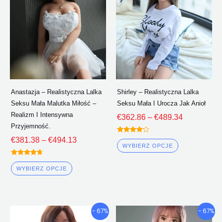
wiele
wiele
€494.13
€489.34
wariantów.
wariantów.
Opcje
Opcje
można
można
wybrać
wybrać
na
na
stronie
stronie
Anastazja – Realistyczna Lalka
Shirley – Realistyczna Lalka
produktu
produktu
Seksu Mała Malutka Miłość –
Seksu Mała I Urocza Jak Anioł
Realizm I Intensywna
€
362.86
–
€
489.34
Przyjemność.
Oceniono
€
381.38
–
€
494.13
4.00
WYBIERZ OPCJE
z 5
Oceniono
4.50
WYBIERZ OPCJE
z 5
Przedział
Przedział
Ten
Ten
- 67%
- 67%
cenowy:
cenowy: