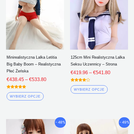
wiele
wiele
€533.80
€541.80
wariantów.
wariantów.
Opcje
Opcje
można
można
wybrać
wybrać
na
na
stronie
stronie
Minirealistyczna Lalka Letitia
125cm Mini Realistyczna Lalka
produktu
produktu
Big Baby Boom – Realistyczna
Seksu Uczennicy – Strona
Płeć Żeńska
€
419.96
–
€
541.80
€
438.45
–
€
533.80
Oceniono
4.00
WYBIERZ OPCJE
Oceniono
z 5
5.00
WYBIERZ OPCJE
z 5
Przedział
Przedział
Ten
Ten
- 48%
- 49%
cenowy:
cenowy:
produkt
produkt