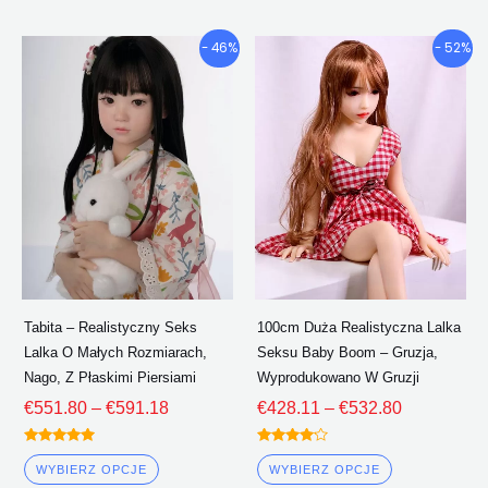
Przedział
Przedział
Ten
Ten
- 46%
- 52%
cenowy:
cenowy:
produkt
produkt
€551.80
€428.11
ma
ma
Poprzez
Poprzez
wiele
wiele
€591.18
€532.80
wariantów.
wariantów.
Opcje
Opcje
można
można
wybrać
wybrać
na
na
stronie
stronie
Tabita – Realistyczny Seks
100cm Duża Realistyczna Lalka
produktu
produktu
Lalka O Małych Rozmiarach,
Seksu Baby Boom – Gruzja,
Nago, Z Płaskimi Piersiami
Wyprodukowano W Gruzji
€
551.80
–
€
591.18
€
428.11
–
€
532.80
Oceniono
Oceniono
5.00
4.00
WYBIERZ OPCJE
WYBIERZ OPCJE
z 5
z 5