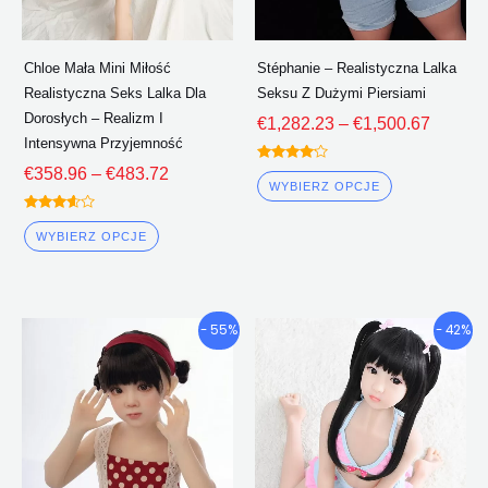
na
na
stronie
stronie
Chloe Mała Mini Miłość
Stéphanie – Realistyczna Lalka
produktu
produktu
Realistyczna Seks Lalka Dla
Seksu Z Dużymi Piersiami
Dorosłych – Realizm I
€
1,282.23
–
€
1,500.67
Intensywna Przyjemność
Oceniono
€
358.96
–
€
483.72
4.00
WYBIERZ OPCJE
z 5
Oceniono
3.50
WYBIERZ OPCJE
z 5
Przedział
Przedział
Ten
Ten
- 55%
- 42%
cenowy:
cenowy:
produkt
produkt
€491.18
€542.60
ma
ma
Poprzez
Poprzez
wiele
wiele
€501.80
€635.11
wariantów.
wariantów.
Opcje
Opcje