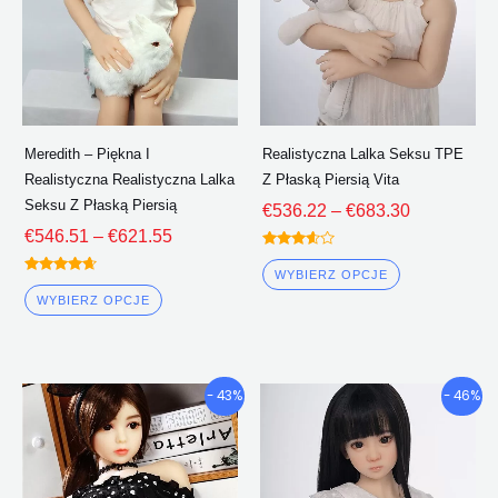
Opcje
Opcje
można
można
wybrać
wybrać
na
na
stronie
stronie
Meredith – Piękna I
Realistyczna Lalka Seksu TPE
produktu
produktu
Realistyczna Realistyczna Lalka
Z Płaską Piersią Vita
Seksu Z Płaską Piersią
€
536.22
–
€
683.30
€
546.51
–
€
621.55
Oceniono
3.50
WYBIERZ OPCJE
Oceniono
z 5
4.50
WYBIERZ OPCJE
z 5
Przedział
Przedział
Ten
Ten
- 43%
- 46%
cenowy:
cenowy:
produkt
produkt
€512.60
€499.23
ma
ma
Poprzez
Poprzez
wiele
wiele
€652.30
€591.18