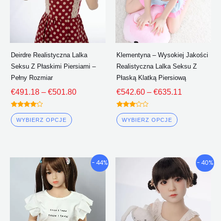
można
można
wybrać
wybrać
na
na
stronie
stronie
Deirdre Realistyczna Lalka
Klementyna – Wysokiej Jakości
produktu
produktu
Seksu Z Płaskimi Piersiami –
Realistyczna Lalka Seksu Z
Pełny Rozmiar
Płaską Klatką Piersiową
€
491.18
–
€
501.80
€
542.60
–
€
635.11
Oceniono
Oceniono
4.00
3.00
WYBIERZ OPCJE
WYBIERZ OPCJE
z 5
z 5
Przedział
Przedział
Ten
Ten
- 44%
- 40%
cenowy:
cenowy:
produkt
produkt
€546.51
€536.22
ma
ma
Poprzez
Poprzez
wiele
wiele
€621.55
€683.30
wariantów.
wariantów.