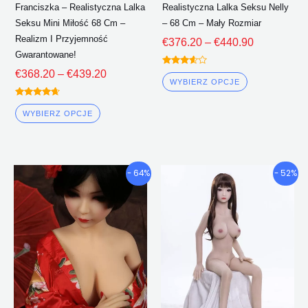
Franciszka – Realistyczna Lalka
Realistyczna Lalka Seksu Nelly
produktu
produktu
Seksu Mini Miłość 68 Cm –
– 68 Cm – Mały Rozmiar
Realizm I Przyjemność
€
376.20
–
€
440.90
Gwarantowane!
Oceniono
€
368.20
–
€
439.20
3.50
WYBIERZ OPCJE
z 5
Oceniono
4.50
WYBIERZ OPCJE
z 5
Przedział
Przedział
Ten
Ten
- 64%
- 52%
cenowy:
cenowy:
produkt
produkt
€378.35
€365.75
ma
ma
Poprzez
Poprzez
wiele
wiele
€461.17
€466.33
wariantów.
wariantów.
Opcje
Opcje
można
można
wybrać
wybrać