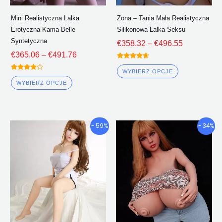
stronie
stronie
Mini Realistyczna Lalka
Zona – Tania Mała Realistyczna
produktu
produktu
Erotyczna Kama Belle
Silikonowa Lalka Seksu
Syntetyczna
€
358.32
–
€
496.55
€
365.06
–
€
491.76
Oceniono
4.50
WYBIERZ OPCJE
Oceniono
z 5
4.00
WYBIERZ OPCJE
z 5
Przedział
Przedzi
Ten
Ten
- 59%
- 34%
cenowy:
cenowy
produkt
produkt
€358.96
€1,282
ma
ma
Poprzez
Poprze
wiele
wiele
€483.72
€1,500
wariantów.
wariantów.
Opcje
Opcje
można
można
wybrać
wybrać