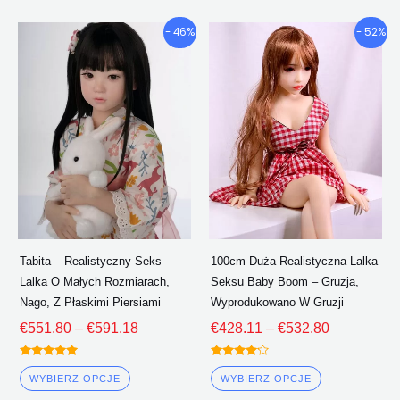
Przedział
Przedział
Ten
Ten
- 46%
- 52%
cenowy:
cenowy:
produkt
produkt
€551.80
€428.11
ma
ma
Poprzez
Poprzez
wiele
wiele
€591.18
€532.80
wariantów.
wariantów.
Opcje
Opcje
można
można
wybrać
wybrać
na
na
stronie
stronie
Tabita – Realistyczny Seks
100cm Duża Realistyczna Lalka
produktu
produktu
Lalka O Małych Rozmiarach,
Seksu Baby Boom – Gruzja,
Nago, Z Płaskimi Piersiami
Wyprodukowano W Gruzji
€
551.80
–
€
591.18
€
428.11
–
€
532.80
Oceniono
Oceniono
5.00
4.00
WYBIERZ OPCJE
WYBIERZ OPCJE
z 5
z 5