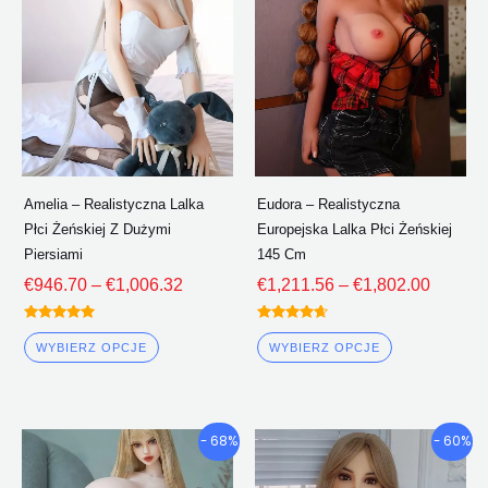
wiele
wiele
€1,006.32
€1,802
wariantów.
wariantów.
Opcje
Opcje
można
można
wybrać
wybrać
na
na
stronie
stronie
Amelia – Realistyczna Lalka
Eudora – Realistyczna
produktu
produktu
Płci Żeńskiej Z Dużymi
Europejska Lalka Płci Żeńskiej
Piersiami
145 Cm
€
946.70
–
€
1,006.32
€
1,211.56
–
€
1,802.00
Oceniono
Oceniono
5.00
4.50
WYBIERZ OPCJE
WYBIERZ OPCJE
z 5
z 5
Przedział
Przedzi
Ten
Ten
- 68%
- 60%
cenowy:
cenowy
produkt
produkt
€652.15
€1,025