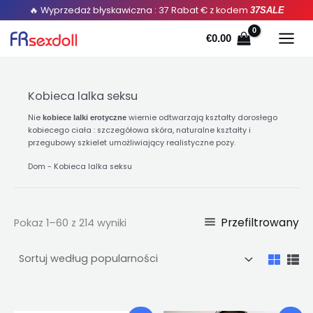
Posortowane
Przejdź
🔥 Wyprzedaż błyskawiczna : 37 Rabat € z kodem
37SALE
według
popularności
do
€
0.00
treści
Kobieca lalka seksu
Nie
wiernie odtwarzają kształty dorosłego
kobiece lalki erotyczne
kobiecego ciała : szczegółowa skóra, naturalne kształty i
przegubowy szkielet umożliwiający realistyczne pozy.
Dom
-
Kobieca lalka seksu
Przefiltrowany
Pokaz 1–60 z 214 wyniki