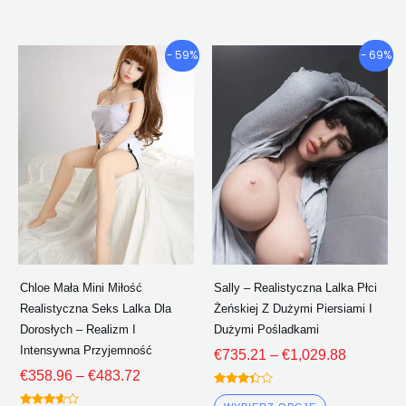
Przedział
Przedział
Ten
Ten
- 59%
- 69%
cenowy:
cenowy:
produkt
produkt
€358.96
€735.21
ma
ma
Poprzez
Poprzez
wiele
wiele
€483.72
€1,029.8
wariantów.
wariantów.
Opcje
Opcje
można
można
wybrać
wybrać
na
na
stronie
stronie
Chloe Mała Mini Miłość
Sally – Realistyczna Lalka Płci
produktu
produktu
Realistyczna Seks Lalka Dla
Żeńskiej Z Dużymi Piersiami I
Dorosłych – Realizm I
Dużymi Pośladkami
Intensywna Przyjemność
€
735.21
–
€
1,029.88
€
358.96
–
€
483.72
Oceniono
3.25