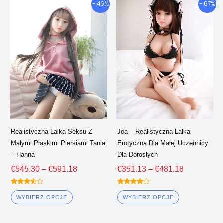
Przedział
Przedział
Ten
Ten
- 46%
- 67%
cenowy:
cenowy:
produkt
produkt
€545.30
€351.13
ma
ma
Poprzez
Poprzez
wiele
wiele
€591.18
€481.18
wariantów.
wariantów.
Opcje
Opcje
można
można
wybrać
wybrać
na
na
stronie
stronie
Realistyczna Lalka Seksu Z
Joa – Realistyczna Lalka
produktu
produktu
Małymi Płaskimi Piersiami Tania
Erotyczna Dla Małej Uczennicy
– Hanna
Dla Dorosłych
€
545.30
–
€
591.18
€
351.13
–
€
481.18
Oceniono
Oceniono
3.50
4.00
WYBIERZ OPCJE
WYBIERZ OPCJE
z 5
z 5