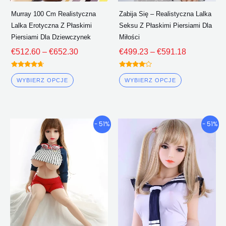
stronie
stronie
Murray 100 Cm Realistyczna
Zabija Się – Realistyczna Lalka
produktu
produktu
Lalka Erotyczna Z Płaskimi
Seksu Z Płaskimi Piersiami Dla
Piersiami Dla Dziewczynek
Miłości
€
512.60
–
€
652.30
€
499.23
–
€
591.18
Oceniono
Oceniono
4.50
4.00
WYBIERZ OPCJE
WYBIERZ OPCJE
z 5
z 5
Przedział
Przedział
Ten
Ten
- 51%
- 51%
cenowy:
cenowy:
produkt
produkt
€438.45
€419.96
ma
ma
Poprzez
Poprzez
wiele
wiele
€533.80
€541.80
wariantów.
wariantów.
Opcje
Opcje
można
można
wybrać
wybrać