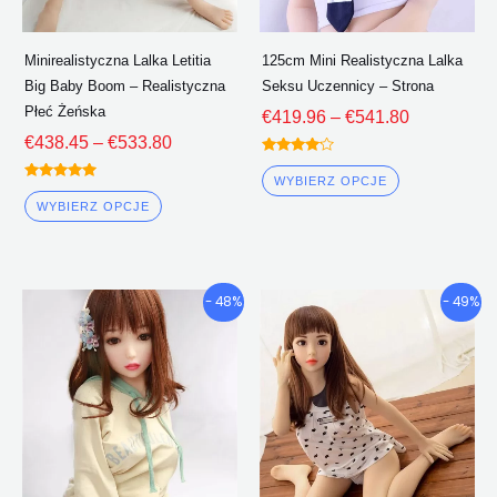
na
na
stronie
stronie
Minirealistyczna Lalka Letitia
125cm Mini Realistyczna Lalka
produktu
produktu
Big Baby Boom – Realistyczna
Seksu Uczennicy – Strona
Płeć Żeńska
€
419.96
–
€
541.80
€
438.45
–
€
533.80
Oceniono
4.00
WYBIERZ OPCJE
Oceniono
z 5
5.00
WYBIERZ OPCJE
z 5
Przedział
Przedział
Ten
Ten
- 48%
- 49%
cenowy:
cenowy:
produkt
produkt
€428.15
€427.50
ma
ma
Poprzez
Poprzez
wiele
wiele
€566.76
€562.59
wariantów.
wariantów.
Opcje
Opcje
można
można