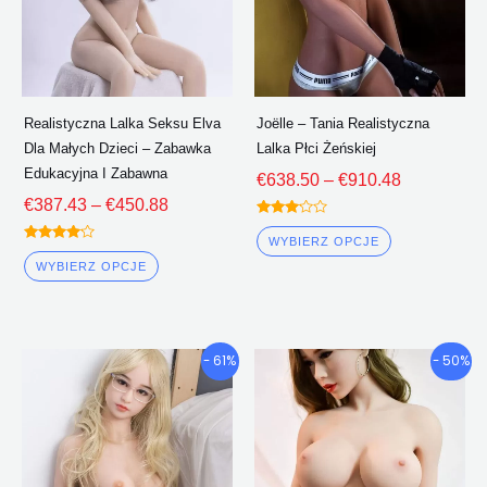
można
można
wybrać
wybrać
na
na
stronie
stronie
Realistyczna Lalka Seksu Elva
Joëlle – Tania Realistyczna
produktu
produktu
Dla Małych Dzieci – Zabawka
Lalka Płci Żeńskiej
Edukacyjna I Zabawna
€
638.50
–
€
910.48
€
387.43
–
€
450.88
Oceniono
3.00
WYBIERZ OPCJE
Oceniono
z 5
4.00
WYBIERZ OPCJE
z 5
Przedział
Przedział
Ten
Ten
- 61%
- 50%
cenowy:
cenowy:
produkt
produkt
€673.82
€832.92
ma
ma
Poprzez
Poprzez
wiele
wiele
€957.68
€1,218.3
wariantów.
wariantów.