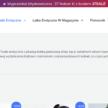
🔥 Wyprzedaż błyskawiczna : 37 Rabat € z kodem
37SALE
alki Erotyczne
Lalka Erotyczna W Magazynie
Pomocnik
 ?Lalki erotyczne z płaską klatką piersiową stały się w ostatnich latach b
rsiową są bliższe kształtowi i rozmiarom ciał prawdziwych kobiet, co czyni 
rzedział
Przedział
n
Ten
- 55%
- 42%