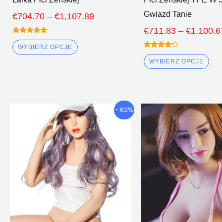
Gwiazd Tanie
€
704.70
–
€
1,107.89
€
711.83
–
€
1,100.6
Oceniono
5.00
WYBIERZ OPCJE
z 5
Oceniono
4.00
WYBIERZ OPCJE
z 5
Przedział
Ten
Te
- 62%
cenowy:
produkt
pro
€681.11
ma
ma
Poprzez
wiele
wie
€929.11
wariantów.
war
Opcje
Op
można
mo
wybrać
wy