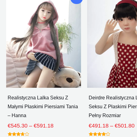
cenowy:
produkt
pro
€545.30
ma
ma
Poprzez
wiele
wie
€591.18
wariantów.
war
Opcje
Op
można
mo
wybrać
wy
na
na
stronie
str
produktu
pro
Realistyczna Lalka Seksu Z
Deirdre Realistyczna 
Małymi Płaskimi Piersiami Tania
Seksu Z Płaskimi Pier
– Hanna
Pełny Rozmiar
€
545.30
–
€
591.18
€
491.18
–
€
501.80