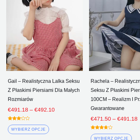
Poprzez
wiele
wie
€492.10
wariantów.
war
Opcje
Op
można
mo
wybrać
wy
na
na
stronie
str
produktu
pro
Gail – Realistyczna Lalka Seksu
Rachela – Realistycz
Z Płaskimi Piersiami Dla Małych
Seksu Z Płaskimi Pier
Rozmiarów
100CM – Realizm I P
Gwarantowane
€
491.18
–
€
492.10
€
471.50
–
€
491.18
Oceniono
3.00
WYBIERZ OPCJE
z 5
Oceniono
3.50
WYBIERZ OPCJE