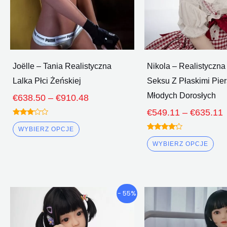
wybrać
wy
na
na
stronie
str
produktu
pro
Joëlle – Tania Realistyczna
Nikola – Realistyczna
Lalka Płci Żeńskiej
Seksu Z Płaskimi Pier
Młodych Dorosłych
€
638.50
–
€
910.48
€
549.11
–
€
635.11
Oceniono
3.00
WYBIERZ OPCJE
z 5
Oceniono
4.00
WYBIERZ OPCJE
z 5
Przedział
P
Ten
Te
- 55%
cenowy:
produkt
pro
€491.18
ma
ma