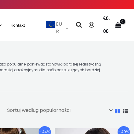
€
0.
Szukaj
EU
Kontakt
R
00
ardzo popularne, ponieważ stanowią bardziej realistyczną
je bardziej atrakcyjnymi dla osób poszukujących bardziej
Przedział
Przedział
Ten
Ten
- 44%
- 40%