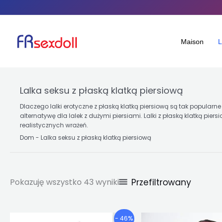
Posortowane
Przejdź
według
popularności
do
treści
Maison
L
Lalka seksu z płaską klatką piersiową
Dlaczego lalki erotyczne z płaską klatką piersiową są tak popularne
alternatywę dla lalek z dużymi piersiami. Lalki z płaską klatką pie
realistycznych wrażeń.
Dom
-
Lalka seksu z płaską klatką piersiową
Przefiltrowany
Pokazuję wszystko 43 wyniki
Przedział
P
Ten
Te
- 46%