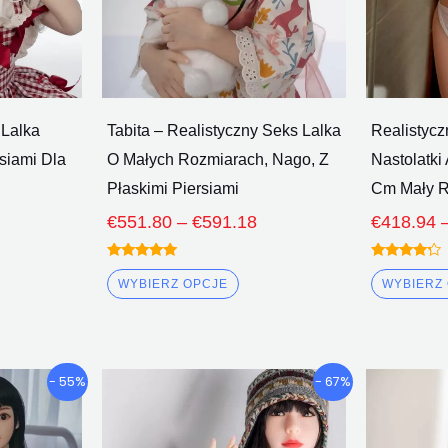
brać
wybrać
na
onie
stronie
duktu
produktu
 Lalka
Tabita – Realistyczny Seks Lalka
Realistycz
siami Dla
O Małych Rozmiarach, Nago, Z
Nastolatki
Płaskimi Piersiami
Cm Mały R
€
551.80
–
€
591.18
€
418.94
Oceniono
Oceniono
5.00
4.00
WYBIERZ OPCJE
WYBIERZ
z 5
z 5
rzedział
Przedział
n
Ten
- 55%
- 67%
cenowy:
cenowy:
dukt
produkt
€471.50
€701.30
ma