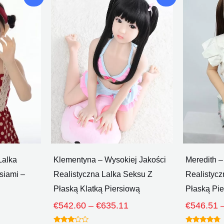
cenowy:
cenowy:
dukt
produkt
€491.18
€542.60
ma
Poprzez
Poprzez
le
wiele
€501.80
€635.11
iantów.
wariantów.
cje
Opcje
żna
można
brać
wybrać
na
onie
stronie
duktu
produktu
Lalka
Klementyna – Wysokiej Jakości
Meredith –
siami –
Realistyczna Lalka Seksu Z
Realistycz
Płaską Klatką Piersiową
Płaską Pie
€
542.60
–
€
635.11
€
546.51