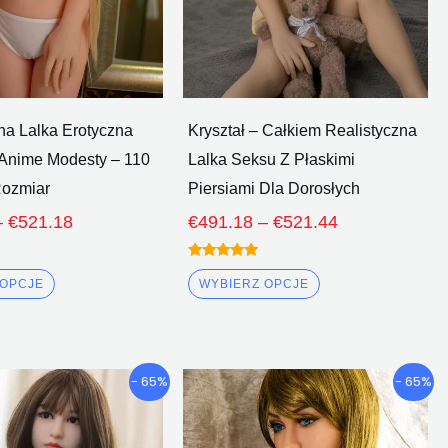
wybrać
wybrać
na
na
stronie
stronie
produktu
produktu
na Lalka Erotyczna
Kryształ – Całkiem Realistyczna
 Anime Modesty – 110
Lalka Seksu Z Płaskimi
ozmiar
Piersiami Dla Dorosłych
–
€
521.18
€
491.18
–
€
521.44
Oceniono
5.00
 OPCJE
WYBIERZ OPCJE
z 5
Przedział
Przedział
Ten
Ten
- 65%
- 65%
cenowy:
cenowy:
produkt
produkt
€707.46
€712.99
ma
ma