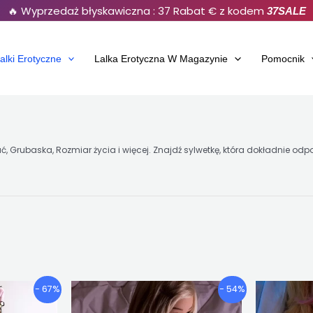
🔥 Wyprzedaż błyskawiczna : 37 Rabat € z kodem
37SALE
alki Erotyczne
Lalka Erotyczna W Magazynie
Pomocnik
iekać, Grubaska, Rozmiar życia i więcej. Znajdź sylwetkę, która dokładni
rzedział
Przedział
n
Ten
- 67%
- 54%
cenowy:
cenowy:
dukt
produkt