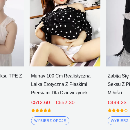
Poprzez
Poprzez
le
wiele
€683.30
€652.30
iantów.
wariantów.
cje
Opcje
żna
można
brać
wybrać
na
onie
stronie
duktu
produktu
eksu TPE Z
Murray 100 Cm Realistyczna
Zabija Się
Lalka Erotyczna Z Płaskimi
Seksu Z Pł
Piersiami Dla Dziewczynek
Miłości
€
512.60
–
€
652.30
€
499.23
Oceniono
Oceniono
4.50
4.00
WYBIERZ OPCJE
WYBIERZ
z 5
z 5