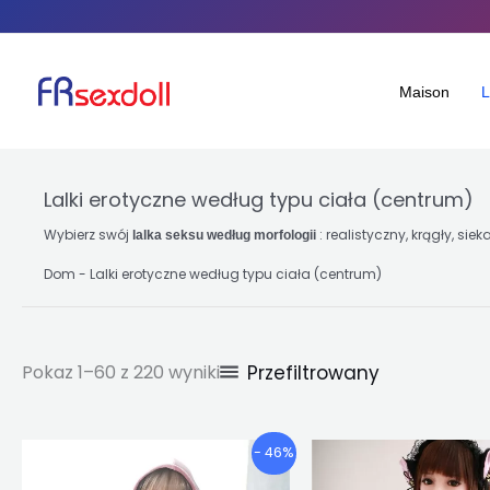
Posortowane
Przejdź
według
popularności
do
treści
Maison
L
Lalki erotyczne według typu ciała (centrum)
Wybierz swój
: realistyczny, krągły, s
lalka seksu według morfologii
Dom
-
Lalki erotyczne według typu ciała (centrum)
Przefiltrowany
Pokaz 1–60 z 220 wyniki
Przedział
P
Ten
Te
- 46%
cenowy:
produkt
pro