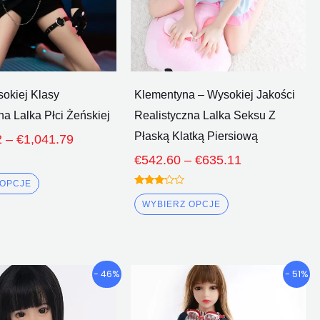
wybrać
wybrać
na
na
stronie
stronie
produktu
produktu
okiej Klasy
Klementyna – Wysokiej Jakości
na Lalka Płci Żeńskiej
Realistyczna Lalka Seksu Z
Płaską Klatką Piersiową
2
–
€
1,041.79
€
542.60
–
€
635.11
 OPCJE
Oceniono
3.00
WYBIERZ OPCJE
z 5
Przedział
Przedział
Ten
Ten
- 46%
- 51%
cenowy:
cenowy:
produkt
produkt
€499.23
€438.45
ma
ma