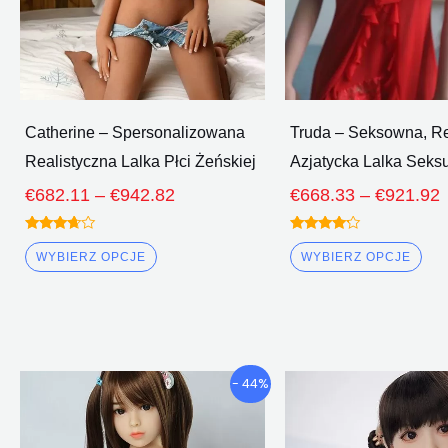
wybrać
wy
na
na
stronie
str
produktu
pro
Catherine – Spersonalizowana
Truda – Seksowna, Re
Realistyczna Lalka Płci Żeńskiej
Azjatycka Lalka Seks
€
682.11
–
€
942.82
€
668.33
–
€
921.92
Oceniono
Oceniono
3.50
4.00
WYBIERZ OPCJE
WYBIERZ OPCJE
z 5
z 5
Przedział
P
Ten
Te
- 44%
cenowy:
produkt
pro
€546.51
ma
ma