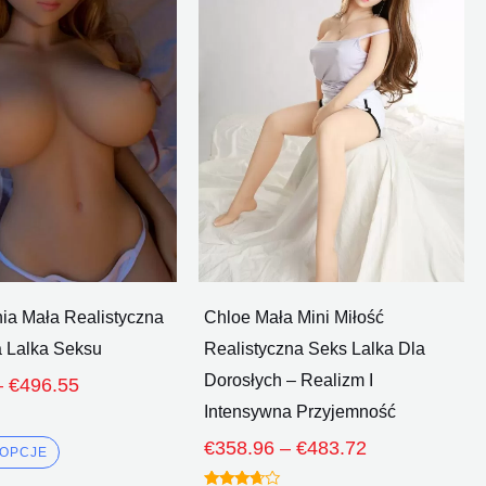
€358.32
€358.96
ma
ma
Poprzez
Poprzez
wiele
wiele
€496.55
€483.72
wariantów.
wariantów.
Opcje
Opcje
można
można
wybrać
wybrać
na
na
stronie
stronie
produktu
produktu
ia Mała Realistyczna
Chloe Mała Mini Miłość
a Lalka Seksu
Realistyczna Seks Lalka Dla
Dorosłych – Realizm I
–
€
496.55
Intensywna Przyjemność
€
358.96
–
€
483.72
 OPCJE