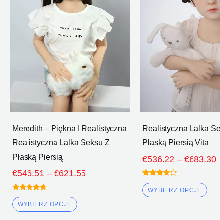
Poprzez
wiele
wie
€621.55
wariantów.
war
Opcje
Op
można
mo
wybrać
wy
na
na
stronie
str
produktu
pro
Meredith – Piękna I Realistyczna
Realistyczna Lalka S
Realistyczna Lalka Seksu Z
Płaską Piersią Vita
Płaską Piersią
€
536.22
–
€
683.30
€
546.51
–
€
621.55
Oceniono
3.50
WYBIERZ OPCJE
z 5
Oceniono
4.50
WYBIERZ OPCJE
z 5