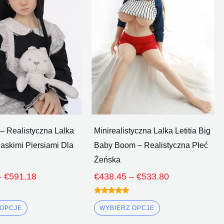
Poprzez
Poprzez
wiele
wiele
€591.18
€533.80
wariantów.
wariantów.
Opcje
Opcje
można
można
wybrać
wybrać
na
na
stronie
stronie
produktu
produktu
 – Realistyczna Lalka
Minirealistyczna Lalka Letitia Big
askimi Piersiami Dla
Baby Boom – Realistyczna Płeć
Żeńska
–
€
591.18
€
438.45
–
€
533.80
Oceniono
5.00
 OPCJE
WYBIERZ OPCJE
z 5