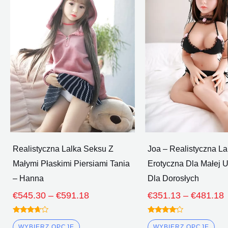
€545.30
ma
ma
Poprzez
wiele
wie
€591.18
wariantów.
war
Opcje
Op
można
mo
wybrać
wy
na
na
stronie
str
produktu
pro
Realistyczna Lalka Seksu Z
Joa – Realistyczna La
Małymi Płaskimi Piersiami Tania
Erotyczna Dla Małej 
– Hanna
Dla Dorosłych
€
545.30
–
€
591.18
€
351.13
–
€
481.18
Oceniono
Oceniono
3.50
4.00
WYBIERZ OPCJE
WYBIERZ OPCJE