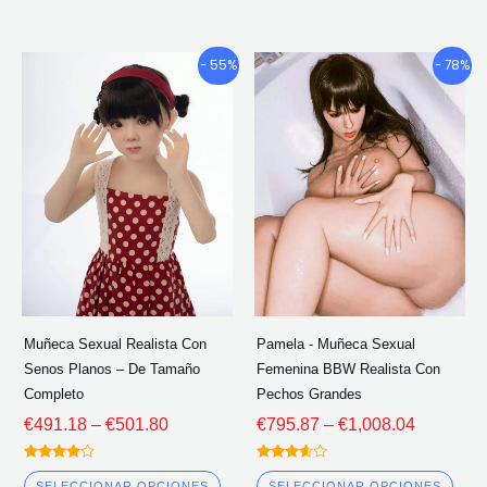
Gama
Gama
Este
Este
- 55%
- 78%
de
de
producto
pro
precios:
precios:
tiene
tien
€491.18
€795.87
múltiples
múlt
a
a
través
través
variantes.
vari
de
de
Las
Las
€501.80
€1,008.0
opciones
opc
se
se
pueden
pue
elegir
eleg
Muñeca Sexual Realista Con
Pamela - Muñeca Sexual
en
en
Senos Planos – De Tamaño
Femenina BBW Realista Con
la
la
Completo
Pechos Grandes
página
pág
€
491.18
–
€
501.80
€
795.87
–
€
1,008.04
del
del
Calificado
Calificado
producto
pro
4.00
3.50
SELECCIONAR OPCIONES
SELECCIONAR OPCIONES