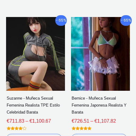
5
Gama
Gama
Este
Este
- 65%
- 65%
de
de
producto
pro
precios:
precios:
tiene
tien
€711.83
€726.51
múltiples
múlt
a
a
través
través
variantes.
vari
de
de
Las
Las
€1,100.67
€1,107.8
opciones
opc
se
se
pueden
pue
elegir
eleg
Suzanne - Muñeca Sexual
Bernice - Muñeca Sexual
en
en
Femenina Realista TPE Estilo
Femenina Japonesa Realista Y
la
la
Celebridad Barata
Barata
página
pág
€
711.83
–
€
1,100.67
€
726.51
–
€
1,107.82
del
del
Calificado
Calificado
producto
pro