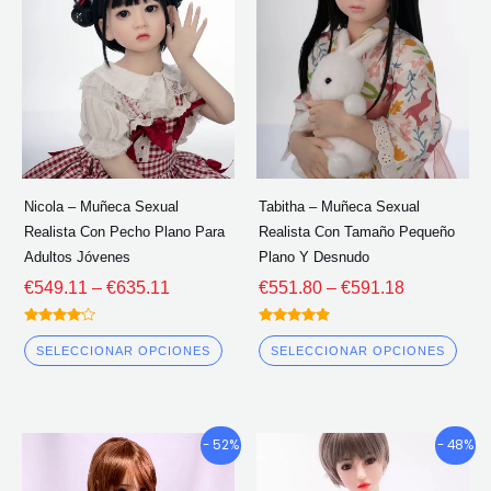
múltiples
múlt
a
a
través
través
variantes.
vari
de
de
Las
Las
€635.11
€591.18
opciones
opc
se
se
pueden
pue
elegir
eleg
Nicola – Muñeca Sexual
Tabitha – Muñeca Sexual
en
en
Realista Con Pecho Plano Para
Realista Con Tamaño Pequeño
la
la
Adultos Jóvenes
Plano Y Desnudo
página
pág
€
549.11
–
€
635.11
€
551.80
–
€
591.18
del
del
Calificado
Calificado
producto
pro
4.00
5.00
SELECCIONAR OPCIONES
SELECCIONAR OPCIONES
fuera de 5
fuera de 5
Gama
Gama
Este
Este
- 52%
- 48%
de
de
producto
pro
precios:
precios: