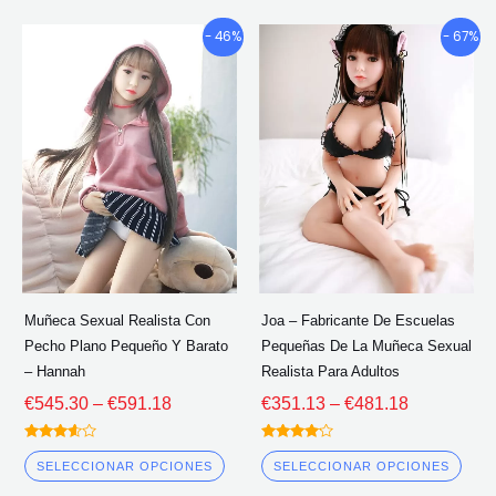
Gama
Gama
Este
Este
- 46%
- 67%
de
de
producto
pro
precios:
precios:
tiene
tien
€545.30
€351.13
múltiples
múlt
a
a
través
través
variantes.
vari
de
de
Las
Las
€591.18
€481.18
opciones
opc
se
se
pueden
pue
elegir
eleg
Muñeca Sexual Realista Con
Joa – Fabricante De Escuelas
en
en
Pecho Plano Pequeño Y Barato
Pequeñas De La Muñeca Sexual
la
la
– Hannah
Realista Para Adultos
página
pág
€
545.30
–
€
591.18
€
351.13
–
€
481.18
del
del
Calificado
Calificado
producto
pro
3.50
4.00
SELECCIONAR OPCIONES
SELECCIONAR OPCIONES
fuera de
fuera de 5
5