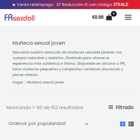
Ordenado
Saltar
🔥 Venta relámpago : 37 Reducción € con código
37SALE
por
popularidad
al
€
0.00
contenido
Muñeca sexual joven
Descubre nuestra selección de muñecas sexuales jóvenes con
cuerpos naturales y realistas., Diseñado para ofrecer la
experiencia más auténtica e íntima.. Disponible en silicona o TPE,
Estas muñecas pequeñas y compactas combinan discreción y
placer intenso..
Hogar
-
Muñeca sexual joven
Filtrado
Mostrando 1–60 de 152 resultados