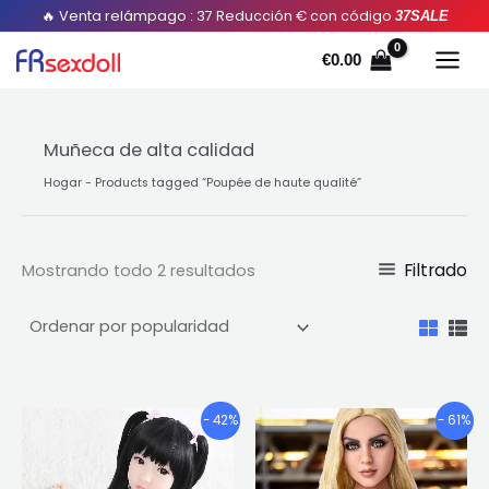
Ordenado
Saltar
🔥 Venta relámpago : 37 Reducción € con código
37SALE
por
popularidad
al
€
0.00
contenido
Muñeca de alta calidad
Hogar
-
Products tagged “Poupée de haute qualité
”
Filtrado
Mostrando todo 2 resultados
Gama
Gama
Este
Este
- 42%
- 61%
de
de
producto
pro
precios:
precios:
tiene
tien
€542.60
€668.55