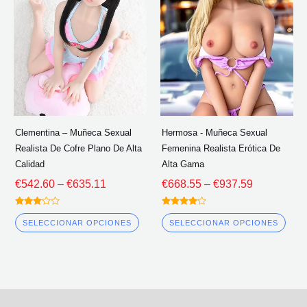
múltiples
múlt
a
a
través
través
variantes.
vari
de
de
Las
Las
€635.11
€937.59
opciones
opc
se
se
pueden
pue
elegir
eleg
Clementina – Muñeca Sexual
Hermosa - Muñeca Sexual
en
en
Realista De Cofre Plano De Alta
Femenina Realista Erótica De
la
la
Calidad
Alta Gama
página
pág
€
542.60
–
€
635.11
€
668.55
–
€
937.59
del
del
Calificado
Calificado
producto
pro
3.00
4.00
SELECCIONAR OPCIONES
SELECCIONAR OPCIONES
fuera
fuera de 5
de 5