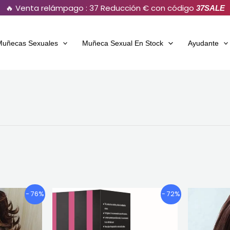
🔥 Venta relámpago : 37 Reducción € con código
37SALE
Muñecas Sexuales
Muñeca Sexual En Stock
Ayudante
Gama
El
El
Este
- 76%
- 72%
de
precio
precio
producto
precios:
original
actual
tiene
€706.87
era:
es: