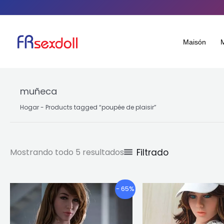
Ordenado
Saltar
por
popularidad
al
contenido
Maisón
muñeca
Hogar
-
Products tagged “poupée de plaisir
”
Filtrado
Mostrando todo 5 resultados
Gama
Este
- 65%
de
producto
precios:
tiene
€711.80