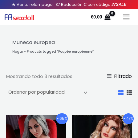
Ordenado
Saltar
🔥 Venta relámpago : 37 Reducción € con código
37SALE
por
popularidad
al
€
0.00
contenido
Muñeca europea
Hogar
-
Products tagged “Poupée européenne
”
Filtrado
Mostrando todo 3 resultados
Gama
Gama
Este
Este
- 65%
- 47%
de
de
producto
pro
precios:
precios
tiene
tien
€724.10
€1,219