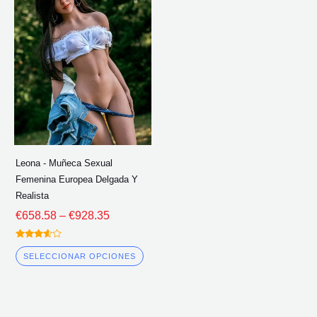
producto
precios:
tiene
€658.58
múltiples
a
través
variantes.
de
Las
€928.35
opciones
se
pueden
elegir
Leona - Muñeca Sexual
en
Femenina Europea Delgada Y
la
Realista
página
€
658.58
–
€
928.35
del
Calificado
producto
3.50
SELECCIONAR OPCIONES
fuera de
5