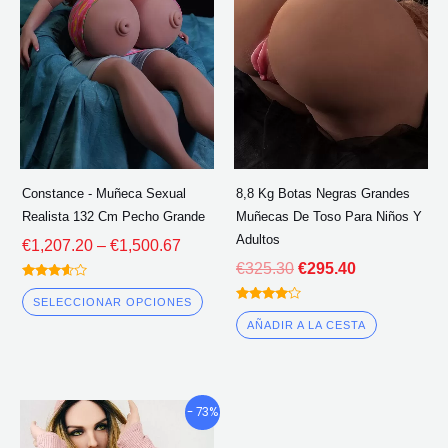
múltiples
a
€325.30.
€295.40.
través
variantes.
de
Las
€1,500.67
opciones
se
pueden
elegir
Constance - Muñeca Sexual
8,8 Kg Botas Negras Grandes
en
Realista 132 Cm Pecho Grande
Muñecas De Toso Para Niños Y
la
Adultos
€
1,207.20
–
€
1,500.67
página
€
325.30
€
295.40
del
Calificado
3.50
SELECCIONAR OPCIONES
Calificado
fuera de
producto
4.00
5
AÑADIR A LA CESTA
fuera de 5
Gama
Este
- 73%
de
producto