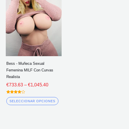
precios:
tiene
€733.63
múltiples
a
través
variantes.
de
Las
€1,045.40
opciones
se
pueden
elegir
Bess - Muñeca Sexual
en
Femenina MILF Con Curvas
la
Realista
página
€
733.63
–
€
1,045.40
del
Calificado
producto
4.00
SELECCIONAR OPCIONES
fuera de 5