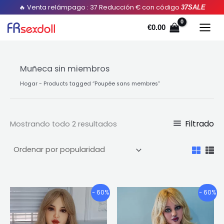
Ordenado
Saltar
🔥 Venta relámpago : 37 Reducción € con código
37SALE
por
popularidad
al
€
0.00
contenido
Muñeca sin miembros
Hogar
-
Products tagged “Poupée sans membres
”
Filtrado
Mostrando todo 2 resultados
Gama
Gama
Este
Este
- 60%
- 60%
de
de
producto
pro
precios:
precios
tiene
tien
€1,025.42
€1,025