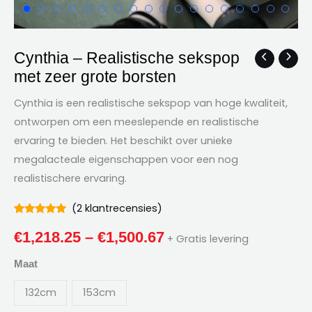
Cynthia – Realistische sekspop
Cynthia
Prijsklasse:
met zeer grote borsten
–
€1,218.25
Realistische
Cynthia is een realistische sekspop van hoge kwaliteit,
sekspop
door
ontworpen om een ​​meeslepende en realistische
met
ervaring te bieden. Het beschikt over unieke
€1,500.67
zeer
megalacteale eigenschappen voor een nog
grote
realistischere ervaring.
borsten
hoeveelheid
(
2
klantrecensies)
Beoordeeld
2
5.00
uit 5
€
1,218.25
–
€
1,500.67
+ Gratis levering
gebaseerd
op
Klantbeoordelingen
Maat
132cm
153cm