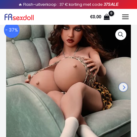
Doorgaan
🔥 Flash-uitverkoop : 37 € korting met code
37SALE
naar
€
0.00
artikel
- 37%