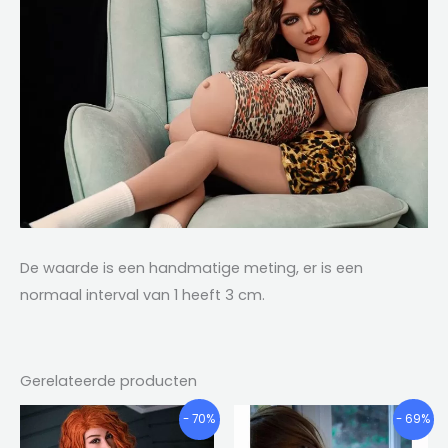
De waarde is een handmatige meting, er is een
normaal interval van 1 heeft 3 cm.
Gerelateerde producten
Prijsklasse:
Prijsklasse
Dit
Dit
- 70%
- 69%
€676.87
€682.58
product
product