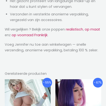
Het gezicht profiteert van langdurige make-up en
haar dat u kunt stylen of vervangen.
Verzonden in versterkte anonieme verpakking,
vergezeld van zijn accessoires.
Wil vergelijken ? Bekijk onze poppen
realistisch
,
op maat
enz
op voorraad Frankrijk
.
Voeg Jennifer nu toe aan winkelwagen — snelle
verzending, anonieme verpakking, betaling 100 % zeker.
Gerelateerde producten
Prijsklasse:
Prijsklas
Dit
Dit
- 55%
- 67%
€747.20
€742.40
product
product
door
door
heeft
heeft
€1,049.76
€1,034.5
meerdere
meerder