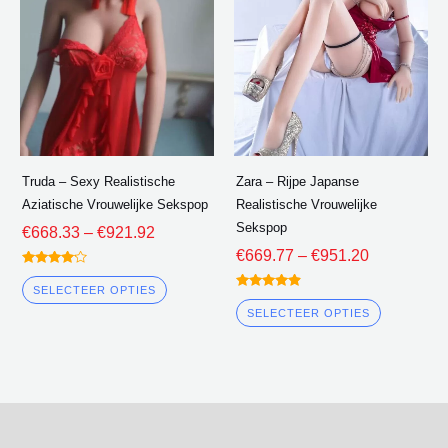
meerdere
meerder
varianten.
varianten
De
De
opties
opties
kunnen
kunnen
worden
worden
gekozen
gekozen
Truda – Sexy Realistische
Zara – Rijpe Japanse
op
op
Aziatische Vrouwelijke Sekspop
Realistische Vrouwelijke
de
de
Sekspop
€
668.33
–
€
921.92
productpagina
product
€
669.77
–
€
951.20
gewaardeerd
4.00
SELECTEER OPTIES
gewaardeerd
uit 5
4.75
SELECTEER OPTIES
uit 5