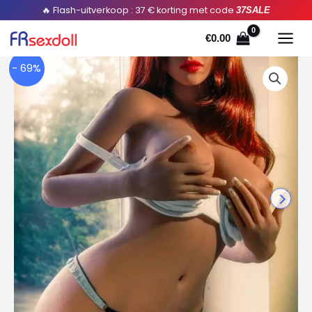
Doorgaan
🔥 Flash-uitverkoop : 37 € korting met code
37SALE
naar
€
0.00
artikel
- 69%