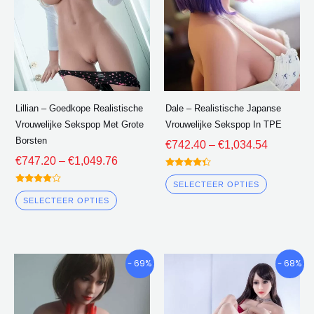
varianten.
varianten
De
De
opties
opties
kunnen
kunnen
worden
worden
gekozen
gekozen
Lillian – Goedkope Realistische
Dale – Realistische Japanse
op
op
Vrouwelijke Sekspop Met Grote
Vrouwelijke Sekspop In TPE
de
de
Borsten
€
742.40
–
€
1,034.54
productpagina
product
€
747.20
–
€
1,049.76
gewaardeerd
4.25
SELECTEER OPTIES
gewaardeerd
uit 5
3.75
SELECTEER OPTIES
uit 5
Prijsklasse:
Prijsklasse
Dit
Dit
- 69%
- 68%
€668.33
€669.77
product
product
door
door
heeft
heeft
€921.92
€951.20