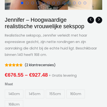
Jennifer – Hoogwaardige
Jennifer
Prijsklasse:
realistische vrouwelijke sekspop
–
€676.55
Hoogwaardige
Realistische sekspop, Jennifer verleidt met haar
realistische
door
expressieve gezicht, zijn nette rondingen en zijn
vrouwelijke
aanraking die dicht bij de echte huid ligt. Beschikbaar
€927.48
sekspop
binnen 140 heeft 168 cm.
hoeveelheid
(
2
klantrecensies)
gewaardeerd
2
4.50
uit 5
€
676.55
–
€
927.48
+ Gratis levering
gebaseerd
op
klantbeoordelingen
Maat
140cm
145cm
155cm
160cm
168cm