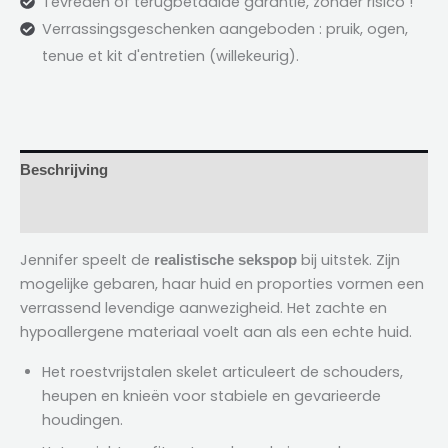
Tevreden of terugbetaalde garantie, zonder risico !
Verrassingsgeschenken aangeboden : pruik, ogen,
tenue et kit d'entretien
(willekeurig).
Beschrijving
Beoordelingen (2)
Jennifer speelt de
bij uitstek. Zijn
realistische sekspop
mogelijke gebaren, haar huid en proporties vormen een
verrassend levendige aanwezigheid. Het zachte en
hypoallergene materiaal voelt aan als een echte huid.
Het roestvrijstalen skelet articuleert de schouders,
heupen en knieën voor stabiele en gevarieerde
houdingen.