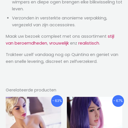
wimpers en diepe ogen brengen elke blikwisseling tot
leven.
Verzonden in versterkte anonieme verpakking,
vergezeld van zijn accessoires.
Maak uw bezoek compleet met ons assortiment
stijl
van beroemdheden
,
vrouwelijk
enz
realistisch
.
Trakteer uzelf vandaag nog op Quintina en geniet van
een snelle levering, discreet en zelfverzekerd.
Gerelateerde producten
Prijsklasse:
Prijsklas
Dit
Dit
- 63%
- 67%
€738.03
€742.40
product
product
door
door
heeft
heeft
€1,028.71
€1,034.5
meerdere
meerder