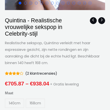
Quintina - Realistische
Quintina
Prijsklasse:
vrouwelijke sekspop in
-
€705.87
Celebrity-stijl
Realistische
vrouwelijke
door
Realistische sekspop, Quintina verleidt met haar
sekspop
expressieve gezicht, zijn nette rondingen en zijn
€938.04
in
aanraking die dicht bij de echte huid ligt. Beschikbaar
Celebrity-
binnen 140 heeft 168 cm.
stijl
hoeveelheid
(
2
klantrecensies)
Beoordeeld
2
4.00
uit 5
€
705.87
–
€
938.04
+ Gratis levering
gebaseerd
op
Klantbeoordelingen
Maat
140cm
168cm