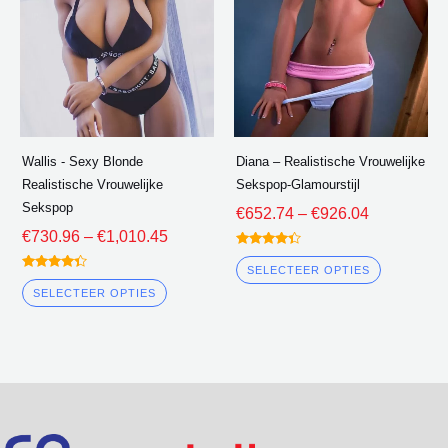
varianten.
varianten
De
De
opties
opties
kunnen
kunnen
worden
worden
gekozen
gekozen
Wallis - Sexy Blonde
Diana – Realistische Vrouwelijke
op
op
Realistische Vrouwelijke
Sekspop-Glamourstijl
de
de
Sekspop
€
652.74
–
€
926.04
productpagina
product
€
730.96
–
€
1,010.45
Beoordeeld
4.25
SELECTEER OPTIES
Beoordeeld
uit 5
4.25
SELECTEER OPTIES
uit 5