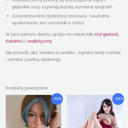
Posiada cechy płetwy, jej wszczepione rzęsy i
głębokie oczy ożywiają każdą wymianę spojrzeń.
Gwarantowana dyskretna dostawa : neutralne
opakowanie, bez wzmianki o treści.
W tym samym duchu, spójrz na nasze lalki
styl gwiazd
,
Kobieta
i.t
realistyczny
.
Nie pozwól, aby Xaviera ci uciekła : wybierz swój rozmiar
i zamów z pełną dyskrecją.
Produkty powiązane
Przedział
Przedział
Ten
Ten
- 69%
- 68%
cenowy:
cenowy:
produkt
produkt
€677.62
€669.77
ma
ma
Poprzez
Poprzez
wiele
wiele
€958.47
€951.20