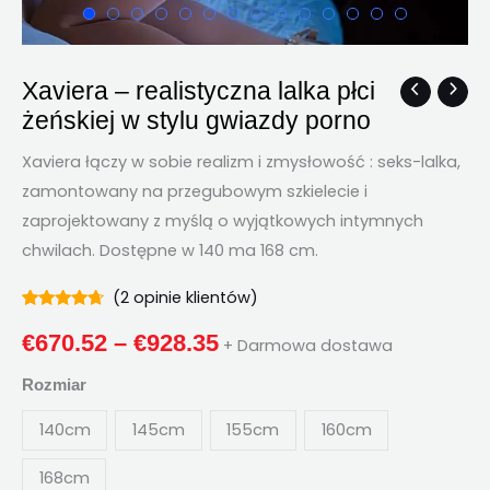
Xaviera – realistyczna lalka płci
Xaviera
Przedział
żeńskiej w stylu gwiazdy porno
–
cenowy:
realistyczna
Xaviera łączy w sobie realizm i zmysłowość : seks-lalka,
lalka
€670.52
zamontowany na przegubowym szkielecie i
płci
zaprojektowany z myślą o wyjątkowych intymnych
Poprzez
żeńskiej
chwilach. Dostępne w 140 ma 168 cm.
w
€928.35
stylu
(
2
opinie klientów)
Oceniono
2
gwiazdy
4.50
z 5 na
€
670.52
–
€
928.35
+ Darmowa dostawa
podstawie
porno
oceny
ilość
klientów
Rozmiar
140cm
145cm
155cm
160cm
168cm