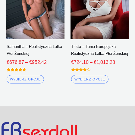
wariantów.
wariantów.
Opcje
Opcje
można
można
wybrać
wybrać
na
na
stronie
stronie
Samantha – Realistyczna Lalka
Trista – Tania Europejska
produktu
produktu
Płci Żeńskiej
Realistyczna Lalka Płci Żeńskiej
€
676.87
–
€
952.42
€
724.10
–
€
1,013.28
Oceniono
Oceniono
4.50
4.00
WYBIERZ OPCJE
WYBIERZ OPCJE
z 5
z 5