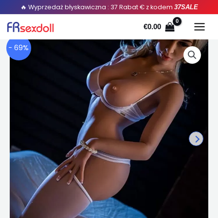
Przejdź
🔥 Wyprzedaż błyskawiczna : 37 Rabat € z kodem
37SALE
do
€
0.00
treści
- 69%