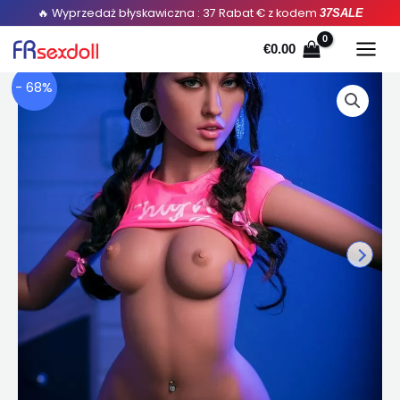
Przejdź
🔥 Wyprzedaż błyskawiczna : 37 Rabat € z kodem
37SALE
do
€
0.00
treści
- 68%