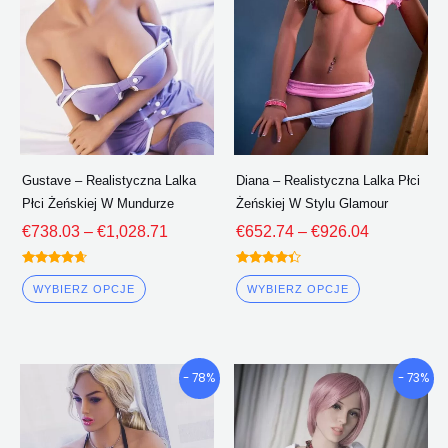
wiele
wiele
€1,028.71
€926.04
wariantów.
wariantów.
Opcje
Opcje
można
można
wybrać
wybrać
na
na
stronie
stronie
Gustave – Realistyczna Lalka
Diana – Realistyczna Lalka Płci
produktu
produktu
Płci Żeńskiej W Mundurze
Żeńskiej W Stylu Glamour
€
738.03
–
€
1,028.71
€
652.74
–
€
926.04
Oceniono
Oceniono
4.50
4.25
WYBIERZ OPCJE
WYBIERZ OPCJE
z 5
z 5
Przedział
Przedział
Ten
Ten
- 78%
- 73%
cenowy:
cenowy:
produkt
produkt
€730.96
€713.54
ma
ma
Poprzez
Poprzez