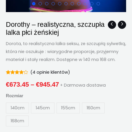
Dorothy – realistyczna, szczupła
Dorothy
Przedział
lalka płci żeńskiej
–
cenowy:
realistyczna,
Dorota, to realistyczna lalka seksu, ze szczupłą sylwetką,
szczupła
€673.45
która nie oszukuje : wiarygodne proporcje, przyjemny
lalka
materiał i stały realizm. Dostępne w 140 ma 168 cm.
Poprzez
płci
żeńskiej
(
4
opinie klientów)
€945.47
Oceniono
4
ilość
4.00
z 5
€
673.45
–
€
945.47
+ Darmowa dostawa
na
podstawie
oceny
Rozmiar
klientów
140cm
145cm
155cm
160cm
168cm