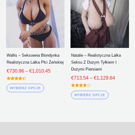
wiele
wiele
€1,010.45
€1,129.6
wariantów.
wariantów.
Opcje
Opcje
można
można
wybrać
wybrać
na
na
stronie
stronie
Wallis – Seksowna Blondynka
Natalie – Realistyczna Lalka
produktu
produktu
Realistyczna Lalka Płci Żeńskiej
Seksu Z Dużym Tyłkiem I
Dużymi Piersiami
€
730.96
–
€
1,010.45
€
713.54
–
€
1,129.64
Oceniono
4.25
WYBIERZ OPCJE
Oceniono
z 5
3.75
WYBIERZ OPCJE
z 5