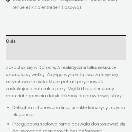
tenue et kit d'entretien
(losowo).
Opis
Opinie (4)
Zakochaj się w Dorocie, A
, ze
realistyczna lalka seksu
szczupłą sylwetką. Za jego wyrazistą twarzą kryje się
artykułowane ciało, które potrafi przyjmować
zaskakująco naturalne pozy. Miękki i hipoalergiczny
materiał zapewnia dotyk zbliżony do prawdziwej skóry.
Delikatna i stonowana linia, smukłe kończyny : czysta
elegancja.
Przegubowa stalowa rama pozwala dostosować się
do wymagań scenicznych bez deformacji.