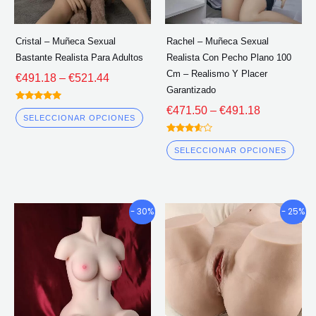
pueden
pue
elegir
eleg
Cristal – Muñeca Sexual
Rachel – Muñeca Sexual
en
en
Bastante Realista Para Adultos
Realista Con Pecho Plano 100
la
la
Cm – Realismo Y Placer
€
491.18
–
€
521.44
página
pág
Garantizado
del
del
Calificado
€
471.50
–
€
491.18
5.00
SELECCIONAR OPCIONES
fuera de 5
producto
pro
Calificado
3.50
SELECCIONAR OPCIONES
fuera de
5
El
El
El
El
- 30%
- 25%
precio
precio
precio
precio
original
actual
original
actual
era:
es:
era:
es:
€465.30.
€325.20.
€897.00.
€672.56.