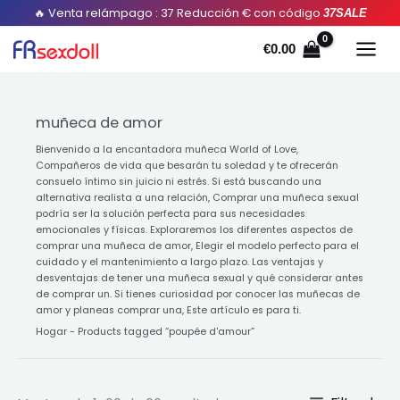
Ordenado
Saltar
🔥 Venta relámpago : 37 Reducción € con código
37SALE
por
popularidad
al
€
0.00
contenido
muñeca de amor
Bienvenido a la encantadora muñeca World of Love,
Compañeros de vida que besarán tu soledad y te ofrecerán
consuelo íntimo sin juicio ni estrés. Si está buscando una
alternativa realista a una relación, Comprar una muñeca sexual
podría ser la solución perfecta para sus necesidades
emocionales y físicas. Exploraremos los diferentes aspectos de
comprar una muñeca de amor, Elegir el modelo perfecto para el
cuidado y el mantenimiento a largo plazo. Las ventajas y
desventajas de tener una muñeca sexual y qué considerar antes
de comprar un. Si tienes curiosidad por conocer las muñecas de
amor y planeas comprar una, Este artículo es para ti.
Hogar
-
Products tagged “poupée d'amour
”