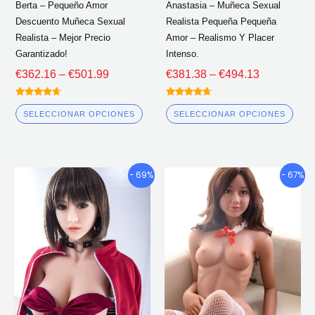
Berta – Pequeño Amor
Anastasia – Muñeca Sexual
en
en
Descuento Muñeca Sexual
Realista Pequeña Pequeña
la
la
Realista – Mejor Precio
Amor – Realismo Y Placer
página
pág
Garantizado!
Intenso.
del
del
€
362.16
–
€
501.99
€
381.38
–
€
494.13
producto
pro
Calificado
Calificado
4.50
4.50
SELECCIONAR OPCIONES
SELECCIONAR OPCIONES
fuera de 5
fuera de 5
Gama
Gama
Este
Este
- 69%
- 67%
de
de
producto
pro
precios:
precios:
tiene
tien
€655.32
€685.30
múltiples
múlt
a
a
través
través
variantes.
vari
de
de
Las
Las
€924.35
€939.17
opciones
opc
se
se