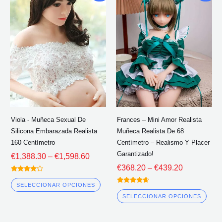
de
de
producto
pro
precios:
precios:
tiene
tien
€1,388.30
€368.20
múltiples
múlt
a
a
través
través
variantes.
vari
de
de
Las
Las
€1,598.60
€439.20
opciones
opc
se
se
pueden
pue
elegir
eleg
Viola - Muñeca Sexual De
Frances – Mini Amor Realista
en
en
Silicona Embarazada Realista
Muñeca Realista De 68
la
la
160 Centímetro
Centímetro – Realismo Y Placer
página
pág
Garantizado!
€
1,388.30
–
€
1,598.60
del
del
€
368.20
–
€
439.20
Calificado
producto
pro
4.00
SELECCIONAR OPCIONES
Calificado
fuera de 5
4.50
SELECCIONAR OPCIONES
fuera de 5