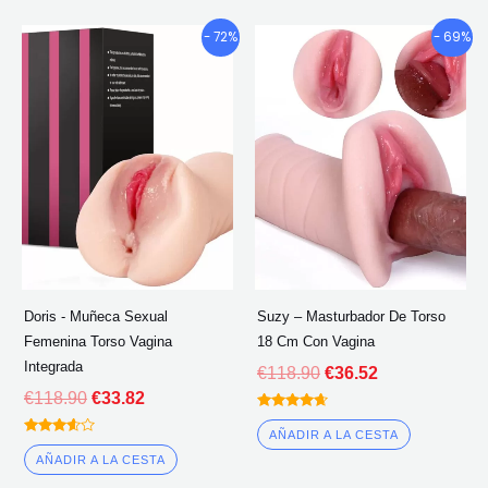
El
El
El
El
- 72%
- 69%
precio
precio
precio
precio
original
actual
original
actual
era:
es:
era:
es:
€118.90.
€33.82.
€118.90.
€36.52.
Doris - Muñeca Sexual
Suzy – Masturbador De Torso
Femenina Torso Vagina
18 Cm Con Vagina
Integrada
€
118.90
€
36.52
€
118.90
€
33.82
Calificado
4.50
AÑADIR A LA CESTA
Calificado
fuera de 5
3.50
AÑADIR A LA CESTA
fuera de
5