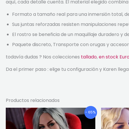
aquí, cada detalle cuenta. El material elegido combina
Formato a tamaño real para una inmersión total, de
Sus juntas reforzadas resisten manipulaciones repe
El rostro se beneficia de un maquillaje duradero y 
Paquete discreto, Transporte con orugas y accesorio
todavía dudas ? Nos colecciones
tallado
,
en stock Eur
Da el primer paso : elige tu configuración y Karen lle
Productos relacionados
Gama
Este
- 65%
de
producto
precios:
tiene