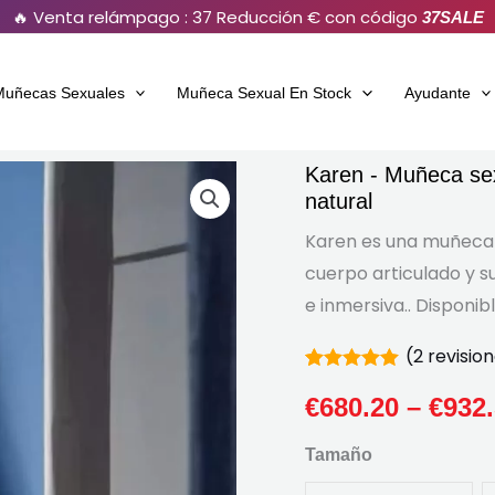
🔥 Venta relámpago : 37 Reducción € con código
37SALE
Muñecas Sexuales
Muñeca Sexual En Stock
Ayudante
Karen - Muñeca sex
Karen
natural
-
Muñeca
Karen es una muñeca s
sexual
cuerpo articulado y s
femenina
e inmersiva.. Disponib
realista
(
2
revision
de
Calificado
2
tamaño
5.00
€
680.20
fuera de
–
€
932
5
natural
Residencia
Tamaño
en
cantidad
clasificaciones
de clientes