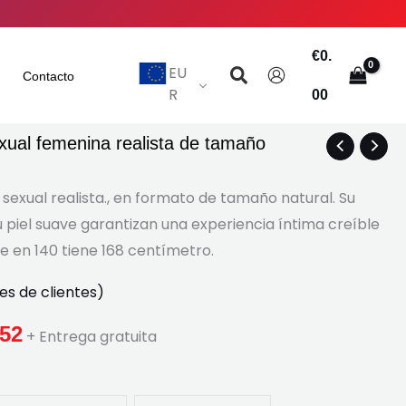
€
0.
Buscar
EU
Contacto
R
00
ual femenina realista de tamaño
Gama
de
exual realista., en formato de tamaño natural. Su
u piel suave garantizan una experiencia íntima creíble
precios:
le en 140 tiene 168 centímetro.
€680.20
es de clientes)
a
.52
+ Entrega gratuita
través
de