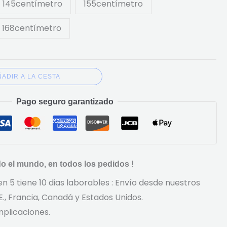
145centímetro
155centímetro
€932.52
168centímetro
ÑADIR A LA CESTA
Pago seguro garantizado
do el mundo, en todos los pedidos !
n 5 tiene 10 dias laborables : Envío desde nuestros
., Francia, Canadá y Estados Unidos.
mplicaciones.