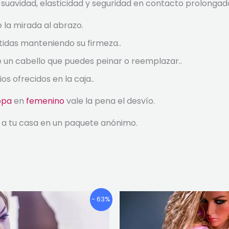
 suavidad, elasticidad y seguridad en contacto prolongado
 la mirada al abrazo.
tidas manteniendo su firmeza..
de un cabello que puedes peinar o reemplazar..
s ofrecidos en la caja..
opa
en
femenino
vale la pena el desvío.
ga a tu casa en un paquete anónimo.
Gama
Gama
Este
E
- 63%
de
de
producto
p
precios:
precios
tiene
t