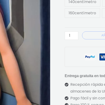
140centímetro
160centímetro
A
Entrega gratuita en to
Recepción rápida e
almacenes de la UE
Pago fácil y sin co
Pago 100 % seguro.