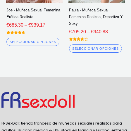
elegir
eleg
Joe - Muñeca Sexual Femenina
Paula - Muñeca Sexual
en
en
Erótica Realista
Femenina Realista, Deportiva Y
la
la
Sexy
€
685.30
–
€
939.17
página
pág
€
705.20
–
€
940.88
del
del
Calificado
4.50
SELECCIONAR OPCIONES
Calificado
fuera de 5
producto
pro
3.50
SELECCIONAR OPCIONES
fuera de
5
FRSexDoll: tienda francesa de muñecas sexuales realistas para
adultos. Silicona médica & TPE, stock en Francia y Europa, entrega