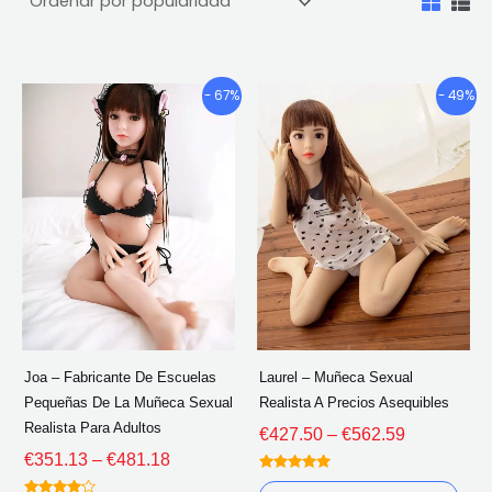
Gama
Gama
Este
Este
- 67%
- 49%
de
de
producto
pro
precios:
precios:
tiene
tien
€351.13
€427.50
múltiples
múlt
a
a
través
través
variantes.
vari
de
de
Las
Las
€481.18
€562.59
opciones
opc
se
se
pueden
pue
elegir
eleg
Joa – Fabricante De Escuelas
Laurel – Muñeca Sexual
en
en
Pequeñas De La Muñeca Sexual
Realista A Precios Asequibles
la
la
Realista Para Adultos
€
427.50
–
€
562.59
página
pág
€
351.13
–
€
481.18
del
del
Calificado