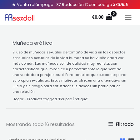
Ordenado
Saltar
🔥 Venta relámpago : 37 Reducción € con código
37SALE
por
popularidad
al
€
0.00
contenido
Muñeca erótica
El uso de muñecas sexuales de tamaño de vida en los aspectos
sensuales y sexuales de la vida humana se ha vuelto cada vez
más común. Las muñecas son de calidad muy realista, con
características que imitan casi perfectamente lo que sentiría
una verdadera pareja sexual. Para aquellos que buscan explorar
su propia sexualidad, Estas muñecas ofrecen una alternativa sin
juicio y sin riesgo para satisfacer sus deseos sin participar en
una relación.
Hogar
-
Products tagged “Poupée Érotique
”
Filtrado
Mostrando todo 16 resultados