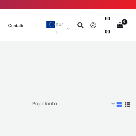
€
0.
Ricerca
eur
Contatto
o
00