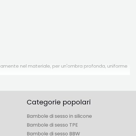
rettamente nel materiale, per un'ombra profonda, uniforme
Categorie popolari
rme con a
grosso culo
e di
grandi tette
, oppure optare per
Bambole di sesso in silicone
Bambole di sesso TPE
Bambole di sesso BBW