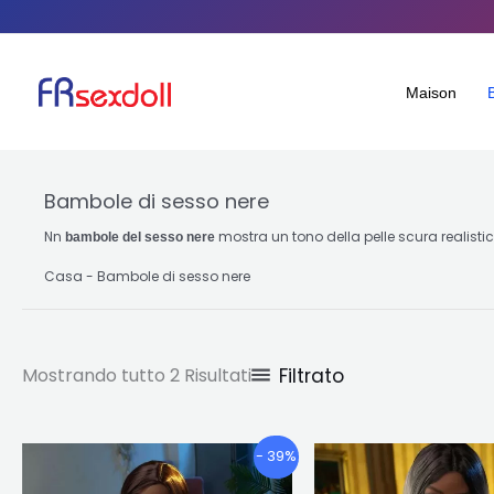
Ordinato
Salta
per
popolarità
al
contenuto
Maison
Bambole di sesso nere
Nn
mostra un tono della pelle scura realistic
bambole del sesso nere
Casa
-
Bambole di sesso nere
Filtrato
Mostrando tutto 2 Risultati
Fascia
Questo
- 39%
di
prodotto