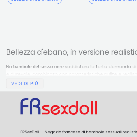
fuori da 5
fuori da 5
Bellezza d'ebano, in versione realist
Nn
soddisfare la forte domanda di m
bambole del sesso nere
e durevole, combinato con caratteristiche pulite e reali
VEDI DI PIÙ
Curve tra cui scegliere
Spesso proposti con silhouette voluttuose,
ces poupées 
una linea
tritare
.
FRSexDoll — Negozio francese di bambole sessuali realisti
Altre origini