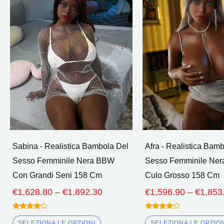
prezzo:
ha
€1,628.80
più
Attraverso
€1,892.30
varianti.
Le
opzioni
possono
essere
scelte
nella
pagina
Sabina - Realistica Bambola Del
Afra - Realistica Bam
del
Sesso Femminile Nera BBW
Sesso Femminile Ner
prodotto
Con Grandi Seni 158 Cm
Culo Grosso 158 Cm
€
1,628.80
–
€
1,892.30
€
1,596.90
–
€
1,853
Valutato
Valutato
4.00
4.00
SELEZIONA LE OPZIONI
SELEZIONA LE OPZIO