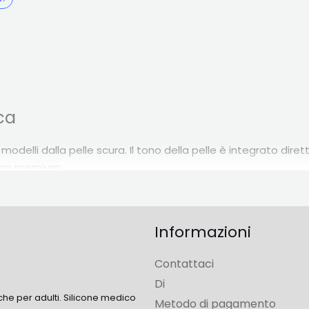
ica
odelli dalla pelle scura. Il tono della pelle è integrato di
smo premium.
Informazioni
peuvent adopter d'autres morphologies
. Accentuare le fo
Contattaci
Di
che per adulti. Silicone medico
Metodo di pagamento