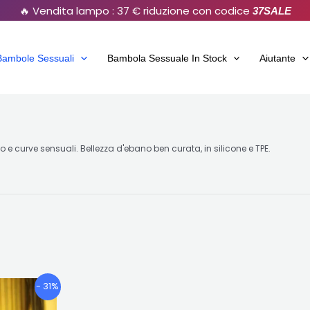
🔥 Vendita lampo : 37 € riduzione con codice
37SALE
Bambole Sessuali
Bambola Sessuale In Stock
Aiutante
o e curve sensuali. Bellezza d'ebano ben curata, in silicone e TPE.
Fascia
Questo
- 31%
di
prodotto