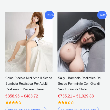
Fascia
Fascia
Questo
Quest
- 59%
- 69%
di
di
prodotto
prodo
prezzo:
prezzo:
ha
ha
€358.96
€735.21
più
più
Attraverso
Attravers
€483.72
€1,029.8
varianti.
variant
Le
Le
opzioni
opzion
possono
poss
essere
esser
scelte
scelte
Chloe Piccolo Mini Amo Il Sesso
Sally - Bambola Realistica Del
nella
nella
Bambola Realistica Per Adulti –
Sesso Femminile Con Grandi
pagina
pagin
Realismo E Piacere Intenso
Seni E Grandi Glutei
del
del
€
358.96
–
€
483.72
€
735.21
–
€
1,029.88
prodotto
prodo
Valutato
Valutato
3.50
3.25