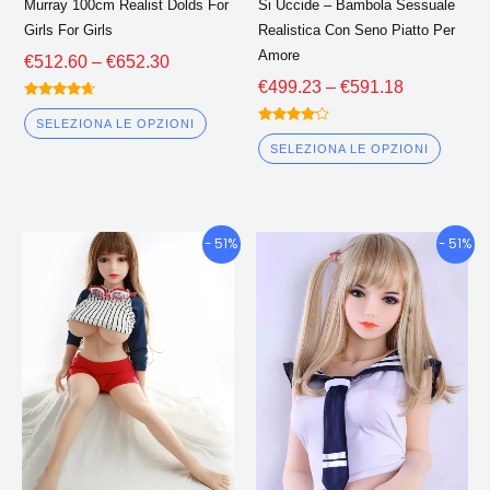
Murray 100cm Realist Dolds For
Si Uccide – Bambola Sessuale
nella
nella
Girls For Girls
Realistica Con Seno Piatto Per
pagina
pagin
Amore
€
512.60
–
€
652.30
del
del
€
499.23
–
€
591.18
prodotto
prodo
Valutato
4.50
SELEZIONA LE OPZIONI
Valutato
fuori da 5
4.00
SELEZIONA LE OPZIONI
fuori da 5
Fascia
Fascia
Questo
Quest
- 51%
- 51%
di
di
prodotto
prodo
prezzo:
prezzo:
ha
ha
€438.45
€419.96
più
più
Attraverso
Attraverso
€533.80
€541.80
varianti.
variant
Le
Le
opzioni
opzion
possono
poss
essere
esser