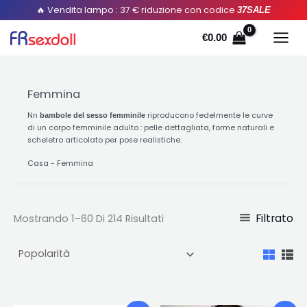
Ordinato
Salta
🔥 Vendita lampo : 37 € riduzione con codice
37SALE
per
popolarità
al
€
0.00
contenuto
Femmina
Nn
riproducono fedelmente le curve
bambole del sesso femminile
di un corpo femminile adulto : pelle dettagliata, forme naturali e
scheletro articolato per pose realistiche.
Casa
-
Femmina
Filtrato
Mostrando 1–60 Di 214 Risultati