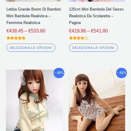
scelte
scelte
Letitia Grande Boom Di Bambini
125cm Mini Bambola Del Sesso
nella
nella
Mini Bambola Realistica –
Realistica Da Scolaretta –
pagina
pagin
Femmina Realistica
Pagina
del
del
€
438.45
–
€
533.80
€
419.96
–
€
541.80
prodotto
prodo
Valutato
Valutato
5.00
4.00
SELEZIONA LE OPZIONI
SELEZIONA LE OPZIONI
fuori da 5
fuori da 5
Fascia
Fascia
Questo
Quest
- 48%
- 49%
di
di
prodotto
prodo
prezzo:
prezzo:
ha
ha
€428.15
€427.50
più
più
Attraverso
Attraverso
€566.76
€562.59
varianti.
variant
Le
Le
opzioni
opzion
possono
poss