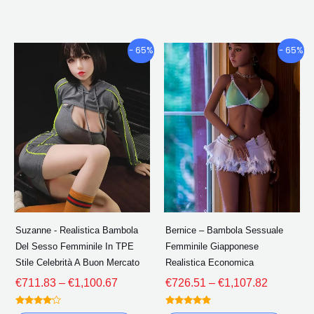
5
Fascia
Fascia
Questo
Quest
- 65%
- 65%
di
di
prodotto
prodo
prezzo:
prezzo:
ha
ha
€711.83
€726.51
più
più
Attraverso
Attravers
€1,100.67
€1,107.8
varianti.
variant
Le
Le
opzioni
opzion
possono
poss
essere
esser
scelte
scelte
Suzanne - Realistica Bambola
Bernice – Bambola Sessuale
nella
nella
Del Sesso Femminile In TPE
Femminile Giapponese
pagina
pagin
Stile Celebrità A Buon Mercato
Realistica Economica
del
del
€
711.83
–
€
1,100.67
€
726.51
–
€
1,107.82
prodotto
prodo
Valutato
Valutato