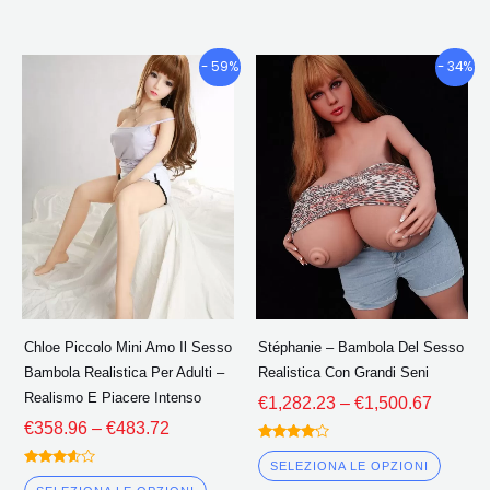
Fascia
Fascia
Questo
Quest
- 59%
- 34%
di
di
prodotto
prodo
prezzo:
prezzo:
ha
ha
€358.96
€1,282
più
più
Attraverso
Attrave
€483.72
€1,500
varianti.
variant
Le
Le
opzioni
opzion
possono
poss
essere
esser
scelte
scelte
Chloe Piccolo Mini Amo Il Sesso
Stéphanie – Bambola Del Sesso
nella
nella
Bambola Realistica Per Adulti –
Realistica Con Grandi Seni
pagina
pagin
Realismo E Piacere Intenso
€
1,282.23
–
€
1,500.67
del
del
€
358.96
–
€
483.72
prodotto
prodo
Valutato
4.00
SELEZIONA LE OPZIONI
Valutato
fuori da 5
3.50