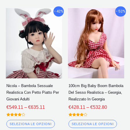
Fascia
Fascia
Questo
Quest
- 42%
- 52%
di
di
prodotto
prodo
prezzo:
prezzo:
ha
ha
€549.11
€428.11
più
più
Attraverso
Attraverso
€635.11
€532.80
varianti.
variant
Le
Le
opzioni
opzion
possono
poss
essere
esser
scelte
scelte
Nicola – Bambola Sessuale
100cm Big Baby Boom Bambola
nella
nella
Realistica Con Petto Piatto Per
Del Sesso Realistica – Georgia,
pagina
pagin
Giovani Adulti
Realizzato In Georgia
del
del
€
549.11
–
€
635.11
€
428.11
–
€
532.80
prodotto
prodo
Valutato
Valutato
4.00
4.00
SELEZIONA LE OPZIONI
SELEZIONA LE OPZIONI
fuori da 5
fuori da 5