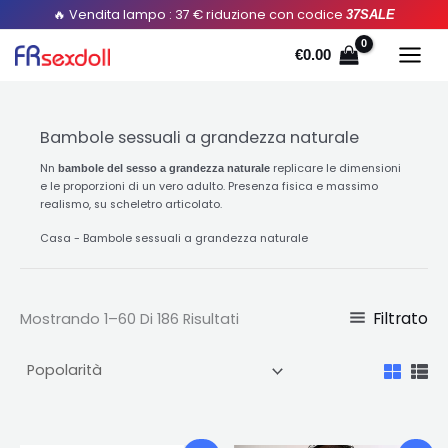
Ordinato
Salta
🔥 Vendita lampo : 37 € riduzione con codice
37SALE
per
popolarità
al
€
0.00
contenuto
Bambole sessuali a grandezza naturale
Nn
replicare le dimensioni
bambole del sesso a grandezza naturale
e le proporzioni di un vero adulto. Presenza fisica e massimo
realismo, su scheletro articolato.
Casa
-
Bambole sessuali a grandezza naturale
Filtrato
Mostrando 1–60 Di 186 Risultati