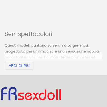
Seni spettacolari
Questi modelli puntano su seni molto generosi,
progettato per un rimbalzo e una sensazione naturali
nonostante il volume.
L'option idéale pour celles et
ceux qui aiment les bustes imposants
.
VEDI DI PIÙ
Per accentuare le curve
Les seins énormes s'associent souvent à des
silhouettes
sinuoso
O
BBW
. Per un volume più
contenuto, vederli
grandi tette
.