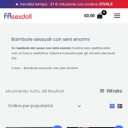
Ordinato
Salta
🔥 Vendita lampo : 37 € riduzione con codice
37SALE
per
popolarità
al
€
0.00
contenuto
Bambole sessuali con seni enormi
Nn
mostra seni spettacolari
bambole del sesso con tette enormi
con un tocco realistico. Volume massimo per gli amanti dei busti
XXL.
Casa
-
Bambole sessuali con seni enormi
Filtrato
Mostrando tutto 48 Risultati