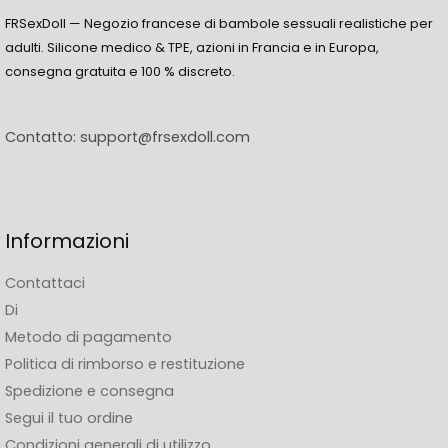
FRSexDoll — Negozio francese di bambole sessuali realistiche per
Domande frequenti
adulti. Silicone medico & TPE, azioni in Francia e in Europa,
consegna gratuita e 100 % discreto.
Qu'est-ce que des seins énormes
?
Il volume del seno più grande del catalogo, per gli
Contatto:
support@frsexdoll.com
amanti dei busti XXL.
Sono realistici? ?
Informazioni
Oui, rimbalzo e sensazione naturali nonostante il
volume, in silicone o TPE.
Contattaci
Di
Con quale sagoma ?
Metodo di pagamento
Idealmente con corporature formose o BBW per un
Politica di rimborso e restituzione
effetto voluttuoso costante.
Spedizione e consegna
Segui il tuo ordine
Condizioni generali di utilizzo