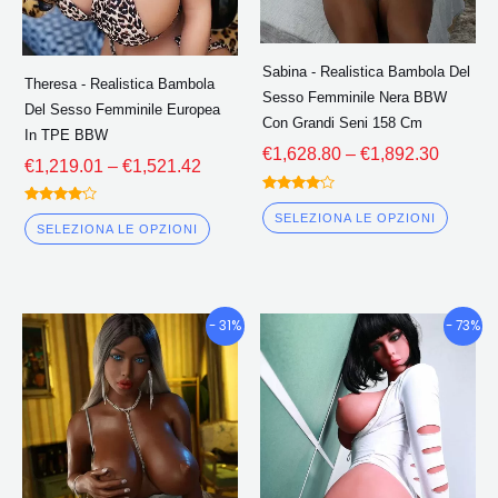
essere
esser
scelte
scelte
Sabina - Realistica Bambola Del
Theresa - Realistica Bambola
nella
nella
Sesso Femminile Nera BBW
Del Sesso Femminile Europea
pagina
pagin
Con Grandi Seni 158 Cm
In TPE BBW
del
del
€
1,628.80
–
€
1,892.30
€
1,219.01
–
€
1,521.42
prodotto
prodo
Valutato
Valutato
4.00
SELEZIONA LE OPZIONI
4.00
fuori da 5
SELEZIONA LE OPZIONI
fuori da 5
Fascia
Fascia
Questo
Quest
- 31%
- 73%
di
di
prodotto
prodo
prezzo:
prezzo:
ha
ha
€1,596.90
€739.52
più
più
Attraverso
Attravers
€1,853.10
€1,005.5
varianti.
variant
Le
Le