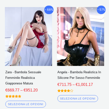
Fascia
Fascia
Questo
Quest
- 68%
- 57%
di
di
prodotto
prodo
prezzo:
prezzo:
ha
ha
€669.77
€711.75
più
più
Attraverso
Attravers
€951.20
€1,001.1
varianti.
variant
Le
Le
opzioni
opzion
possono
poss
essere
esser
scelte
scelte
Zara - Bambola Sessuale
Angela - Bambola Realistica In
nella
nella
Femminile Realistica
Silicone Per Sesso Femminile
pagina
pagin
Giapponese Matura
€
711.75
–
€
1,001.17
del
del
€
669.77
–
€
951.20
prodotto
prodo
Valutato
4.00
SELEZIONA LE OPZIONI
Valutato
fuori da 5
4.75
SELEZIONA LE OPZIONI
fuori da 5