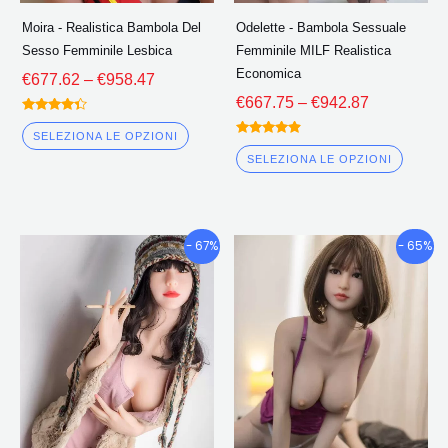
scelte
scelte
Moira - Realistica Bambola Del
Odelette - Bambola Sessuale
nella
nella
Sesso Femminile Lesbica
Femminile MILF Realistica
pagina
pagin
Economica
€
677.62
–
€
958.47
del
del
€
667.75
–
€
942.87
prodotto
prodo
Valutato
4.25
SELEZIONA LE OPZIONI
Valutato
fuori da 5
4.75
SELEZIONA LE OPZIONI
fuori da 5
Fascia
Fascia
Questo
Quest
- 67%
- 65%
di
di
prodotto
prodo
prezzo:
prezzo:
ha
ha
€701.30
€707.46
più
più
Attraverso
Attravers
€1,022.68
€1,043.9
varianti.
variant
Le
Le
opzioni
opzion
possono
poss