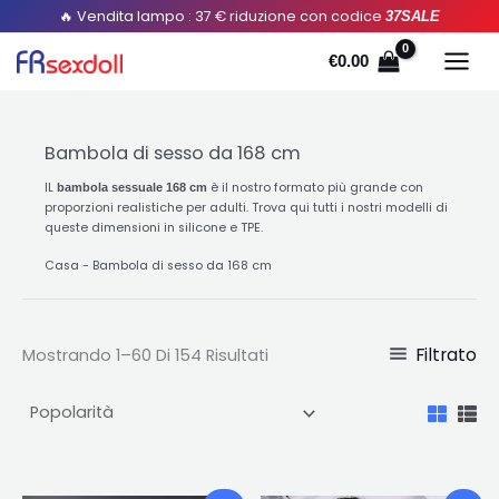
Ordinato
Salta
🔥 Vendita lampo : 37 € riduzione con codice
37SALE
per
popolarità
al
€
0.00
contenuto
Bambola di sesso da 168 cm
IL
è il nostro formato più grande con
bambola sessuale 168 cm
proporzioni realistiche per adulti. Trova qui tutti i nostri modelli di
queste dimensioni in silicone e TPE.
Casa
-
Bambola di sesso da 168 cm
Filtrato
Mostrando 1–60 Di 154 Risultati