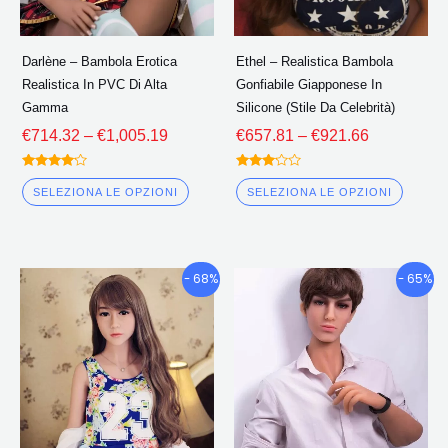
essere
esser
scelte
scelte
Darlène – Bambola Erotica
Ethel – Realistica Bambola
nella
nella
Realistica In PVC Di Alta
Gonfiabile Giapponese In
pagina
pagin
Gamma
Silicone (Stile Da Celebrità)
del
del
€
714.32
–
€
1,005.19
€
657.81
–
€
921.66
prodotto
prodo
Valutato
Valutato
4.00
3.00
SELEZIONA LE OPZIONI
SELEZIONA LE OPZIONI
fuori da 5
fuori
da 5
Fascia
Fascia
Questo
Quest
- 68%
- 65%
di
di
prodotto
prodo
prezzo:
prezzo:
ha
ha
€675.34
€758.90
più
più
Attraverso
Attravers
€978.09
€1,158.6
varianti.
variant
Le
Le
opzioni
opzion