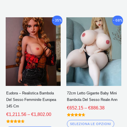
da 5
Fascia
Fascia
Questo
Quest
- 35%
- 68%
di
di
prodotto
prodo
prezzo:
prezzo:
ha
ha
€1,211.56
€652.15
più
più
Attraverso
Attraverso
€1,802.00
€886.38
varianti.
variant
Le
Le
opzioni
opzion
possono
poss
essere
esser
scelte
scelte
Eudora – Realistica Bambola
72cm Letto Gigante Baby Mini
nella
nella
Del Sesso Femminile Europea
Bambola Del Sesso Reale Ann
pagina
pagin
145 Cm
€
652.15
–
€
886.38
del
del
€
1,211.56
–
€
1,802.00
prodotto
prodo
Valutato
4.50
SELEZIONA LE OPZIONI
Valutato
fuori da 5