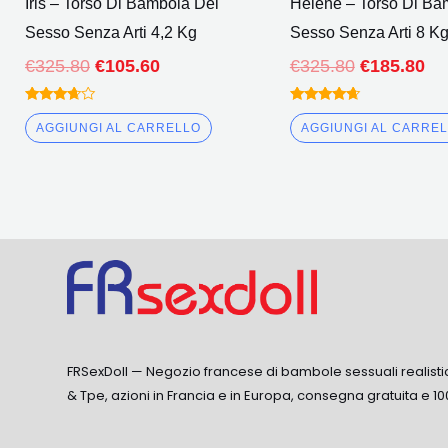
Iris – Torso Di Bambola Del
Hélène – Torso Di Ba
Sesso Senza Arti 4,2 Kg
Sesso Senza Arti 8 K
€
325.80
€
105.60
€
325.80
€
185.80
Valutato
Valutato
3.50
4.50
AGGIUNGI AL CARRELLO
AGGIUNGI AL CARRE
fuori da
fuori da 5
5
FRSexDoll — Negozio francese di bambole sessuali realisti
& Tpe, azioni in Francia e in Europa, consegna gratuita e 10