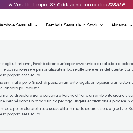
🔥 Vendita lampo : 37 € riduzione con codice
37SALE
Bambole Sessuali
Bambola Sessuale In Stock
Aiutante
negli ultimi anni, Perché offrono un'esperienza unica e realistica a color
i e possono essere personalizzate in base alle preferenze dell'utente. Sono 
e la propria sessualità.
simili alla pelle, Snodi di posizionamento regolabili e persino un sistema
i ancora più realistici.
umento di esplorazione personale, Perché offrono un ambiente sicuro e sen
one, Perché sono un modo unico per aggiungere eccitazione e piacere in 
do per esplorare la tua sessualità in modo sicuro e senza giudizio. Sono 
e la propria sessualità.