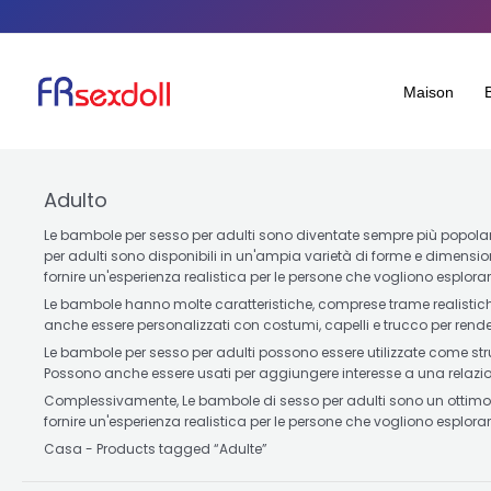
Ordinato
Salta
per
popolarità
al
contenuto
Maison
Adulto
Le bambole per sesso per adulti sono diventate sempre più popolari 
per adulti sono disponibili in un'ampia varietà di forme e dimension
fornire un'esperienza realistica per le persone che vogliono esplorar
Le bambole hanno molte caratteristiche, comprese trame realistiche 
anche essere personalizzati con costumi, capelli e trucco per renderl
Le bambole per sesso per adulti possono essere utilizzate come str
Possono anche essere usati per aggiungere interesse a una relazi
Complessivamente, Le bambole di sesso per adulti sono un ottimo mo
fornire un'esperienza realistica per le persone che vogliono esplorar
Casa
-
Products tagged “Adulte
”