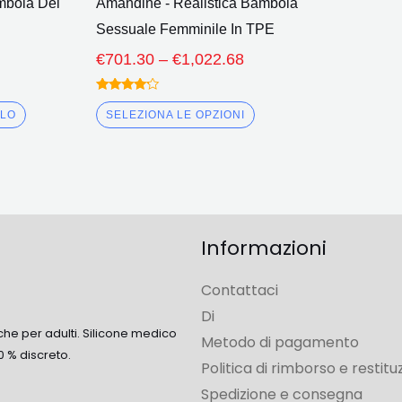
mbola Del
Amandine - Realistica Bambola
del
g
Sessuale Femminile In TPE
prodotto
€
701.30
–
€
1,022.68
Valutato
4.00
LLO
SELEZIONA LE OPZIONI
fuori da 5
Informazioni
Contattaci
Di
che per adulti. Silicone medico
Metodo di pagamento
0 % discreto.
Politica di rimborso e restitu
Spedizione e consegna