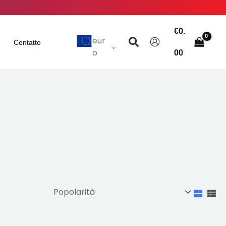
€
0.
Ricerca
eur
Contatto
o
00