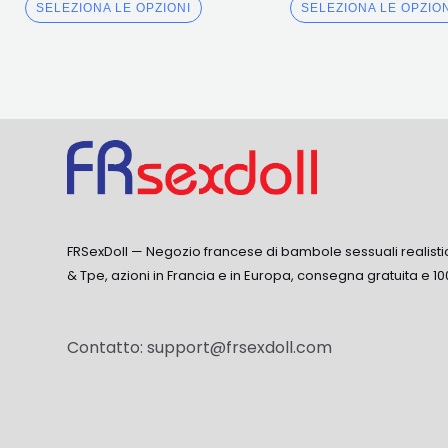
3.50
5.00
SELEZIONA LE OPZIONI
SELEZIONA LE OPZIO
fuori da
fuori da 5
5
FRSexDoll — Negozio francese di bambole sessuali realisti
& Tpe, azioni in Francia e in Europa, consegna gratuita e 10
Contatto:
support@frsexdoll.com