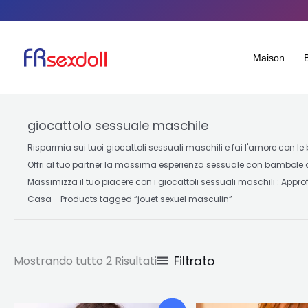
Ordinato
Salta
per
popolarità
al
contenuto
Maison
giocattolo sessuale maschile
Risparmia sui tuoi giocattoli sessuali maschili e fai l'amore con le
Offri al tuo partner la massima esperienza sessuale con bambole di
Massimizza il tuo piacere con i giocattoli sessuali maschili : Approfi
Casa
-
Products tagged “jouet sexuel masculin
”
Filtrato
Mostrando tutto 2 Risultati