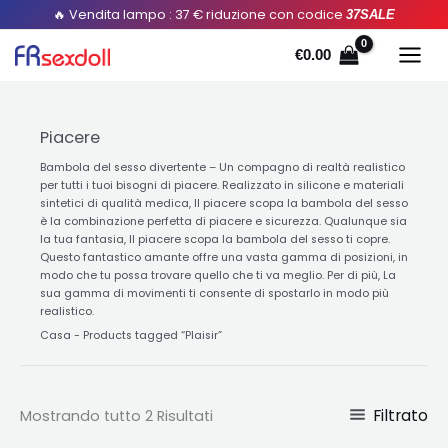
Ordinato
Salta
🔥 Vendita lampo : 37 € riduzione con codice
37SALE
per
popolarità
al
€
0.00
contenuto
Piacere
Bambola del sesso divertente – Un compagno di realtà realistico
per tutti i tuoi bisogni di piacere. Realizzato in silicone e materiali
sintetici di qualità medica, Il piacere scopa la bambola del sesso
è la combinazione perfetta di piacere e sicurezza. Qualunque sia
la tua fantasia, Il piacere scopa la bambola del sesso ti copre.
Questo fantastico amante offre una vasta gamma di posizioni, in
modo che tu possa trovare quello che ti va meglio. Per di più, La
sua gamma di movimenti ti consente di spostarlo in modo più
realistico.
Casa
-
Products tagged “Plaisir
”
Filtrato
Mostrando tutto 2 Risultati