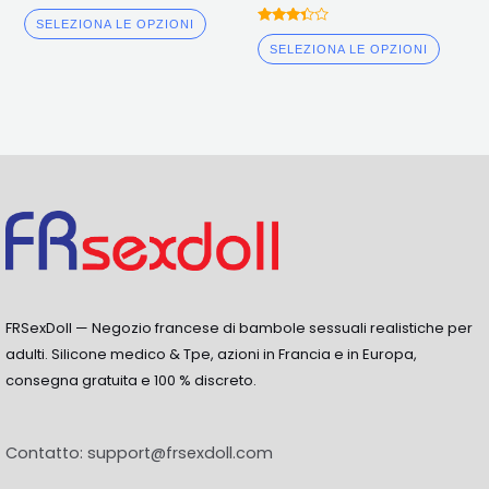
prodotto
prodo
Valutato
5.00
SELEZIONA LE OPZIONI
Valutato
fuori da 5
3.25
SELEZIONA LE OPZIONI
fuori da
5
FRSexDoll — Negozio francese di bambole sessuali realistiche per
adulti. Silicone medico & Tpe, azioni in Francia e in Europa,
consegna gratuita e 100 % discreto.
Contatto:
support@frsexdoll.com