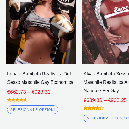
più
Attraverso
A
€923.31
varianti.
Le
opzioni
possono
essere
scelte
nella
pagina
Lena – Bambola Realistica Del
Alva - Bambola Sessu
del
Sesso Maschile Gay Economica
Maschile Realistica 
prodotto
Naturale Per Gay
€
662.73
–
€
923.31
€
639.86
–
€
933.25
Valutato
4.50
SELEZIONA LE OPZIONI
fuori da 5
Valutato
3.50
SELEZIONA LE OPZIO
fuori da
5