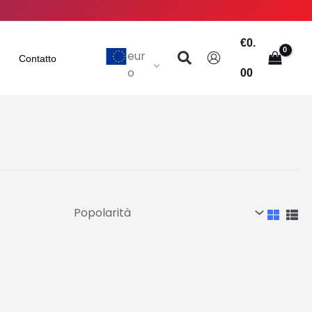
€
0.
Ricerca
eur
Contatto
o
00