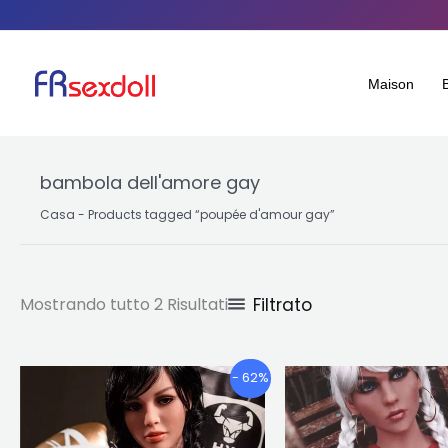
Ordinato
Salta
per
popolarità
al
contenuto
Maison
bambola dell'amore gay
Casa
-
Products tagged “poupée d'amour gay
”
Filtrato
Mostrando tutto 2 Risultati
Fascia
F
Questo
- 62%
di
d
prodotto
prezzo:
p
ha
€662.73