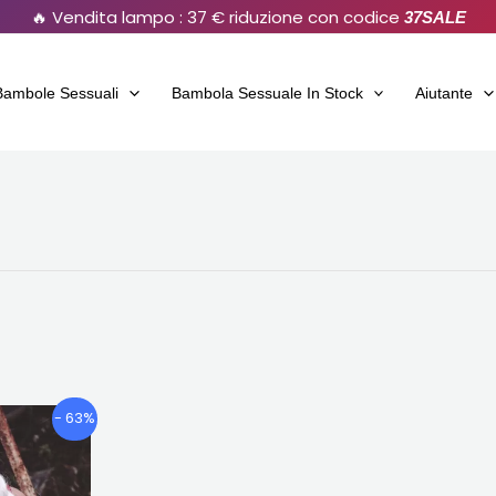
🔥 Vendita lampo : 37 € riduzione con codice
37SALE
Bambole Sessuali
Bambola Sessuale In Stock
Aiutante
ascia
Questo
- 63%
i
prodotto
rezzo:
ha
€639.86