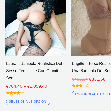
più
Attraverso
€497.34.
€3
€1,059.40
varianti.
Le
opzioni
possono
essere
scelte
nella
pagina
Laura – Bambola Realistica Del
Brigitte – Torso Realis
del
Sesso Femminile Con Grandi
Una Bambola Del Se
prodotto
Seni
€
497.34
€
331.56
€
764.40
–
€
1,059.40
Valutato
3.00
AGGIUNGI AL CARRE
fuori
Valutato
da 5
3.75
SELEZIONA LE OPZIONI
fuori da
5