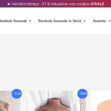
🔥 Vendita lampo : 37 € riduzione con codice
37SALE
Bambole Sessuali
Bambola Sessuale In Stock
Aiutante
Il
Il
I
- 33%
- 59%
ezzo
prezzo
prezzo
uale
originale
attuale
o
era:
è: