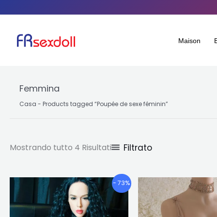
Ordinato
Salta
per
popolarità
al
contenuto
Maison
Femmina
Casa
-
Products tagged “Poupée de sexe féminin
”
Filtrato
Mostrando tutto 4 Risultati
Fascia
Il
Il
Questo
- 73%
di
prezzo
pr
prodotto
prezzo:
originale
att
ha
€764.40
era:
è: