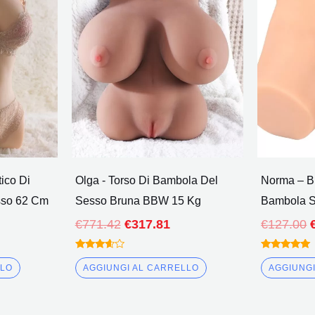
31.56.
€771.42.
€317.81.
tico Di
Olga - Torso Di Bambola Del
Norma – Bu
sso 62 Cm
Sesso Bruna BBW 15 Kg
Bambola S
€
771.42
€
317.81
€
127.00
Valutato
Valutato
3.50
5.00
LLO
AGGIUNGI AL CARRELLO
AGGIUNG
fuori da
fuori da 5
5