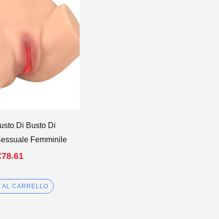
€127.00.
€78.61.
sto Di Busto Di
essuale Femminile
€
78.61
I AL CARRELLO