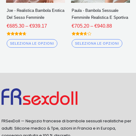
scelte
scelte
Joe - Realistica Bambola Erotica
Paula - Bambola Sessuale
nella
nella
Del Sesso Femminile
Femminile Realistica E Sportiva
pagina
pagin
€
685.30
–
€
939.17
€
705.20
–
€
940.88
del
del
prodotto
prodo
Valutato
Valutato
4.50
3.50
SELEZIONA LE OPZIONI
SELEZIONA LE OPZIONI
fuori da 5
fuori da
5
FRSexDoll — Negozio francese di bambole sessuali realistiche per
adulti. Silicone medico & Tpe, azioni in Francia e in Europa,
consegna gratuita e 100 % discreto.