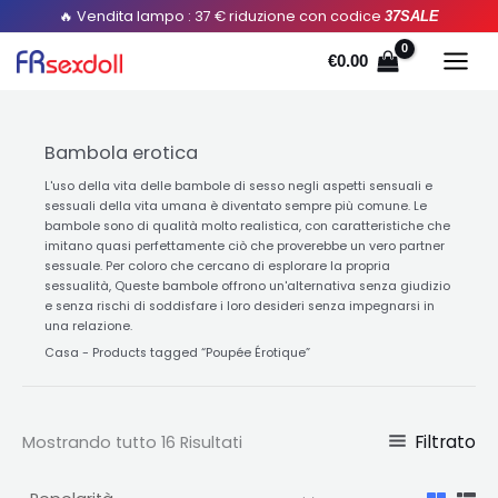
Ordinato
Salta
🔥 Vendita lampo : 37 € riduzione con codice
37SALE
per
popolarità
al
€
0.00
contenuto
Bambola erotica
L'uso della vita delle bambole di sesso negli aspetti sensuali e
sessuali della vita umana è diventato sempre più comune. Le
bambole sono di qualità molto realistica, con caratteristiche che
imitano quasi perfettamente ciò che proverebbe un vero partner
sessuale. Per coloro che cercano di esplorare la propria
sessualità, Queste bambole offrono un'alternativa senza giudizio
e senza rischi di soddisfare i loro desideri senza impegnarsi in
una relazione.
Casa
-
Products tagged “Poupée Érotique
”
Filtrato
Mostrando tutto 16 Risultati