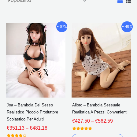
Fascia
Fascia
Questo
Quest
- 67%
- 49%
di
di
prodotto
prodo
prezzo:
prezzo:
ha
ha
€351.13
€427.50
più
più
Attraverso
Attraverso
€481.18
€562.59
varianti.
variant
Le
Le
opzioni
opzion
possono
poss
essere
esser
scelte
scelte
Joa – Bambola Del Sesso
Alloro – Bambola Sessuale
nella
nella
Realistico Piccolo Produttore
Realistica A Prezzi Convenienti
pagina
pagin
Scolastico Per Adulti
€
427.50
–
€
562.59
del
del
€
351.13
–
€
481.18
prodotto
prodo
Valutato