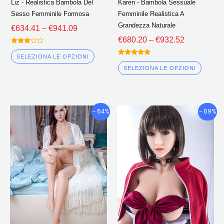
Liz - Realistica Bambola Del
Karen - Bambola Sessuale
nella
nella
Sesso Femminile Formosa
Femminile Realistica A
pagina
pagin
Grandezza Naturale
€
634.41
–
€
941.09
del
del
€
680.20
–
€
932.52
prodotto
prodo
Valutato
3.00
SELEZIONA LE OPZIONI
Valutato
fuori
5.00
da 5
SELEZIONA LE OPZIONI
fuori da 5
Fascia
Fascia
Questo
Quest
- 64%
- 69%
di
di
prodotto
prodo
prezzo:
prezzo:
ha
ha
€740.88
€655.32
più
più
Attraverso
Attraverso
€1,131.69
€924.35
varianti.
variant
Le
Le
opzioni
opzion
possono
poss
essere
esser