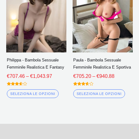
più
più
Attraverso
Attraverso
€1,043.97
€940.88
varianti.
variant
Le
Le
opzioni
opzion
possono
poss
essere
esser
scelte
scelte
Philippa - Bambola Sessuale
Paula - Bambola Sessuale
nella
nella
Femminile Realistica E Fantasy
Femminile Realistica E Sportiva
pagina
pagin
€
707.46
–
€
1,043.97
€
705.20
–
€
940.88
del
del
prodotto
prodo
Valutato
Valutato
3.50
3.50
SELEZIONA LE OPZIONI
SELEZIONA LE OPZIONI
fuori da
fuori da
5
5