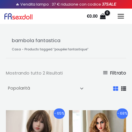
Ordinato
Salta
🔥 Vendita lampo : 37 € riduzione con codice
37SALE
per
popolarità
al
€
0.00
contenuto
bambola fantastica
Casa
-
Products tagged “poupée fantastique
”
Filtrato
Mostrando tutto 2 Risultati
Fascia
Fascia
Questo
Quest
- 65%
- 68%
di
di
prodotto
prodo
prezzo:
prezzo:
ha
ha
€707.46
€705.20