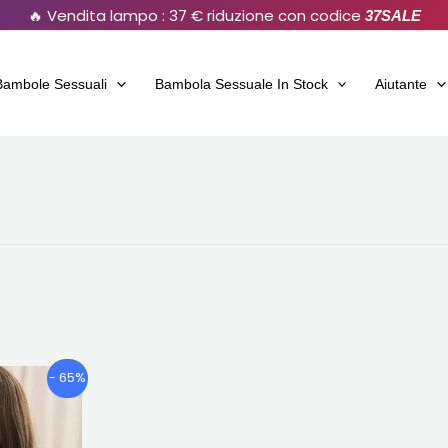
🔥 Vendita lampo : 37 € riduzione con codice
37SALE
Bambole Sessuali
Bambola Sessuale In Stock
Aiutante
Fascia
Questo
- 65%
di
prodotto
prezzo:
ha
€707.46