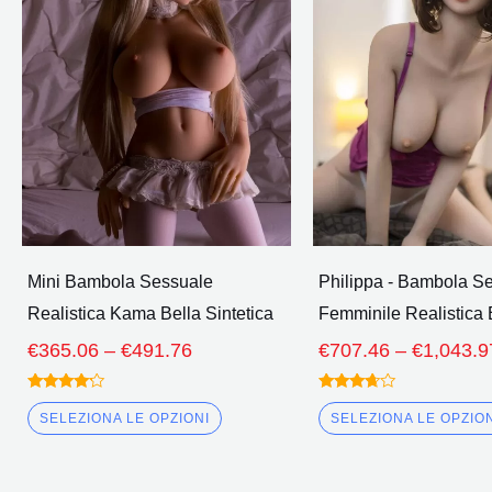
più
Attraverso
€491.76
varianti.
Le
opzioni
possono
essere
scelte
nella
pagina
Mini Bambola Sessuale
Philippa - Bambola S
del
Realistica Kama Bella Sintetica
Femminile Realistica 
prodotto
€
365.06
–
€
491.76
€
707.46
–
€
1,043.9
Valutato
Valutato
4.00
3.50
SELEZIONA LE OPZIONI
SELEZIONA LE OPZIO
fuori da 5
fuori da
5