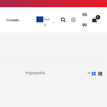
€
0.
Ricerca
eur
Contatto
o
00