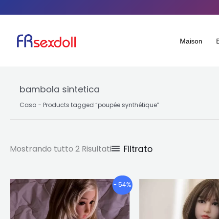
Ordinato
Salta
per
popolarità
al
contenuto
Maison
bambola sintetica
Casa
-
Products tagged “poupée synthétique
”
Filtrato
Mostrando tutto 2 Risultati
Fascia
Questo
- 54%
di
prodotto
prezzo:
ha
€365.06