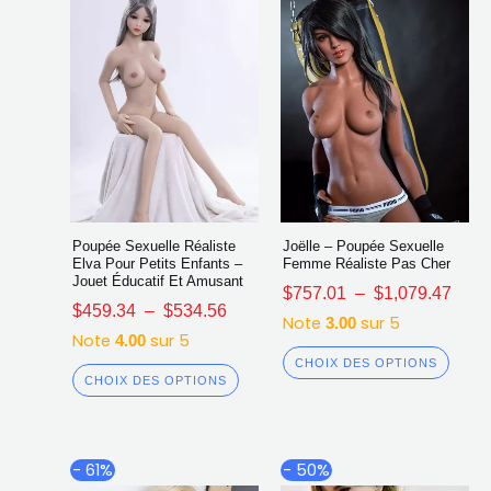
choisies
chois
sur
sur
la
la
page
page
du
du
produit
produ
Poupée Sexuelle Réaliste
Joëlle – Poupée Sexuelle
Elva Pour Petits Enfants –
Femme Réaliste Pas Cher
Jouet Éducatif Et Amusant
$
757.01
–
$
1,079.47
$
459.34
–
$
534.56
Note
sur 5
3.00
Note
sur 5
4.00
CHOIX DES OPTIONS
CHOIX DES OPTIONS
Plage
Plag
Ce
Ce
- 61%
- 50%
de
de