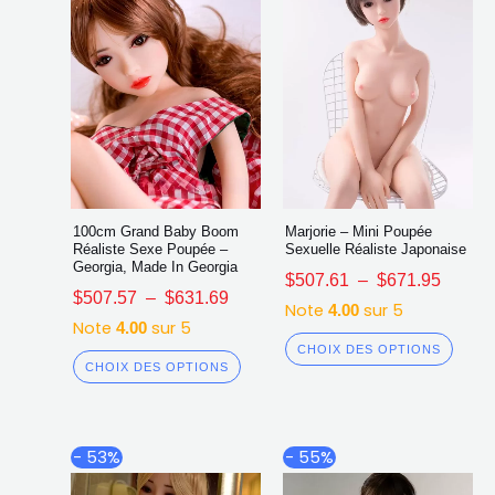
sur
sur
la
la
page
page
du
du
produit
produ
100cm Grand Baby Boom
Marjorie – Mini Poupée
Réaliste Sexe Poupée –
Sexuelle Réaliste Japonaise
Georgia, Made In Georgia
$
507.61
–
$
671.95
$
507.57
–
$
631.69
Note
sur 5
4.00
Note
sur 5
4.00
CHOIX DES OPTIONS
CHOIX DES OPTIONS
Plage
Plage
Ce
Ce
- 53%
- 55%
de
de
produit
produ