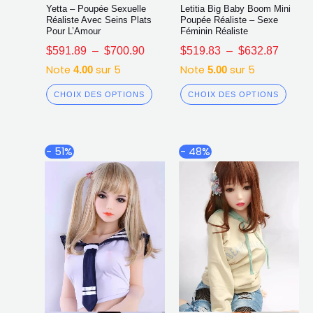
Yetta – Poupée Sexuelle
Letitia Big Baby Boom Mini
Réaliste Avec Seins Plats
Poupée Réaliste – Sexe
Pour L’Amour
Féminin Réaliste
$
591.89
–
$
700.90
$
519.83
–
$
632.87
Note
sur 5
Note
sur 5
4.00
5.00
CHOIX DES OPTIONS
CHOIX DES OPTIONS
Plage
Plage
Ce
Ce
- 51%
- 48%
de
de
produit
produ
prix :
prix :
a
a
$497.90
$507.6
plusieurs
plusi
à
à
$642.36
$671.9
variations.
varia
Les
Les
options
opti
peuvent
peuv
être
être