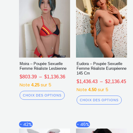
sur
sur
la
la
page
page
du
du
produit
produ
Moira – Poupée Sexuelle
Eudora – Poupée Sexuelle
Femme Réaliste Lesbienne
Femme Réaliste Européenne
145 Cm
$
803.39
–
$
1,136.36
$
1,436.43
–
$
2,136.45
Note
sur 5
4.25
Note
sur 5
4.50
CHOIX DES OPTIONS
CHOIX DES OPTIONS
Plage
Plage
Ce
Ce
- 42%
- 46%
de
de
produit
produ