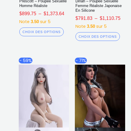
Prescott – Poupée Sexuelle
Dinah – Poupée Sexuelle
Homme Réaliste
Femme Réaliste Japonaise
En Silicone
$
899.75
–
$
1,373.64
$
791.83
–
$
1,110.75
Note
sur 5
3.50
Note
sur 5
3.50
CHOIX DES OPTIONS
CHOIX DES OPTIONS
Plage
Plag
Ce
Ce
- 59%
- 71%
de
de
produit
produ
prix :
prix :
a
a
$459.34
$757
plusieurs
plusi
à
à
$534.56
$1,0
variations.
varia
Les
Les
options
opti
peuvent
peuv
être
être