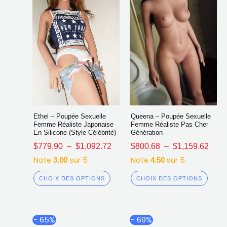
choisies
chois
sur
sur
la
la
page
page
du
du
produit
produ
Ethel – Poupée Sexuelle
Queena – Poupée Sexuelle
Femme Réaliste Japonaise
Femme Réaliste Pas Cher
En Silicone (Style Célébrité)
Génération
$
779.90
–
$
1,092.72
$
800.68
–
$
1,159.62
Note
sur 5
Note
sur 5
3.00
4.50
CHOIX DES OPTIONS
CHOIX DES OPTIONS
Plage
Plag
Ce
Ce
- 65%
- 69%