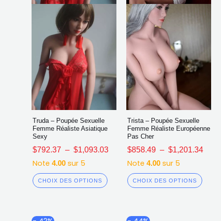
choisies
chois
sur
sur
la
la
page
page
du
du
produit
produ
Truda – Poupée Sexuelle
Trista – Poupée Sexuelle
Femme Réaliste Asiatique
Femme Réaliste Européenne
Sexy
Pas Cher
$
792.37
–
$
1,093.03
$
858.49
–
$
1,201.34
Note
sur 5
Note
sur 5
4.00
4.00
CHOIX DES OPTIONS
CHOIX DES OPTIONS
Plage
Plage
Ce
Ce