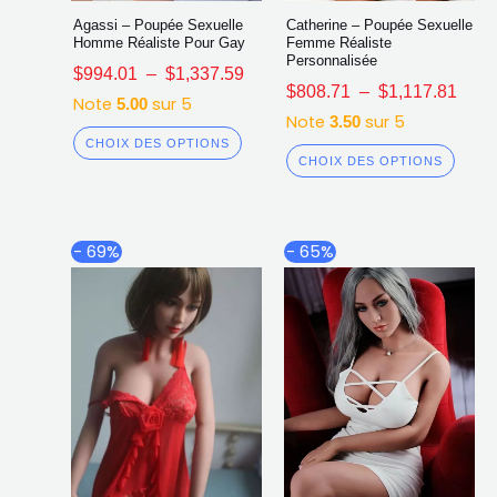
Agassi – Poupée Sexuelle
Catherine – Poupée Sexuelle
Homme Réaliste Pour Gay
Femme Réaliste
Personnalisée
$
994.01
–
$
1,337.59
$
808.71
–
$
1,117.81
Note
sur 5
5.00
Note
sur 5
3.50
CHOIX DES OPTIONS
CHOIX DES OPTIONS
Plage
Plag
Ce
Ce
- 69%
- 65%
de
de
produit
produ
prix :
prix :
a
a
$792.37
$858
plusieurs
plusi
à
à
$1,093.03
$1,2
variations.
varia
Les
Les
options
opti
peuvent
peuv
être
être