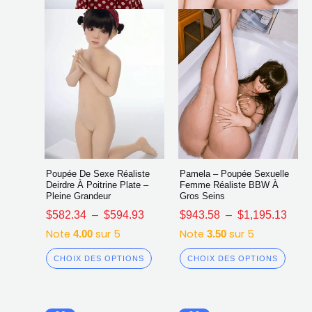
choisies
chois
sur
sur
la
la
page
page
du
du
produit
produ
Poupée De Sexe Réaliste
Pamela – Poupée Sexuelle
Deirdre À Poitrine Plate –
Femme Réaliste BBW À
Pleine Grandeur
Gros Seins
$
582.34
–
$
594.93
$
943.58
–
$
1,195.13
Note
sur 5
Note
sur 5
4.00
3.50
CHOIX DES OPTIONS
CHOIX DES OPTIONS