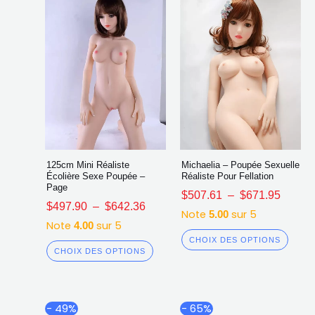
choisies
chois
sur
sur
la
la
page
page
du
du
produit
produ
125cm Mini Réaliste
Michaelia – Poupée Sexuelle
Écolière Sexe Poupée –
Réaliste Pour Fellation
Page
$
507.61
–
$
671.95
$
497.90
–
$
642.36
Note
sur 5
5.00
Note
sur 5
4.00
CHOIX DES OPTIONS
CHOIX DES OPTIONS
Plage
Plag
Ce
Ce
- 49%
- 65%