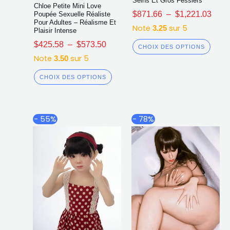
Seins Et Gros Fessiers
Chloe Petite Mini Love
$
871.66
–
$
1,221.03
Poupée Sexuelle Réaliste
Pour Adultes – Réalisme Et
Note
sur 5
3.25
Plaisir Intense
$
425.58
–
$
573.50
CHOIX DES OPTIONS
Note
sur 5
3.50
CHOIX DES OPTIONS
Plage
Plag
Ce
Ce
- 55%
- 78%
de
de
produit
produ
prix :
prix :
a
a
$582.34
$943
plusieurs
plusi
à
à
$594.93
$1,1
variations.
varia
Les
Les
options
opti
peuvent
peuv
être
être