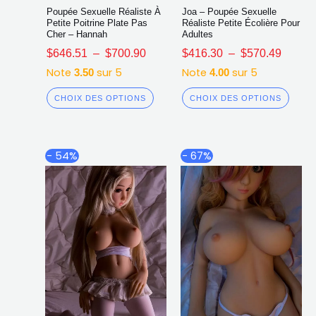
Poupée Sexuelle Réaliste À
Joa – Poupée Sexuelle
Petite Poitrine Plate Pas
Réaliste Petite Écolière Pour
Cher – Hannah
Adultes
$
646.51
–
$
700.90
$
416.30
–
$
570.49
Note
sur 5
Note
sur 5
3.50
4.00
CHOIX DES OPTIONS
CHOIX DES OPTIONS
Plage
Plage
Ce
Ce
- 54%
- 67%
de
de
produit
produ
prix :
prix :
a
a
$432.82
$424.8
plusieurs
plusi
à
à
$583.03
$588.7
variations.
varia
Les
Les
options
opti
peuvent
peuv
être
être