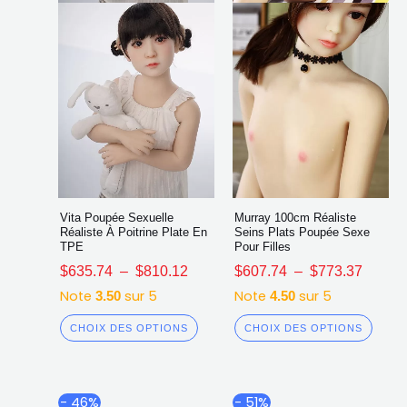
choisies
chois
sur
sur
la
la
page
page
du
du
produit
produ
Vita Poupée Sexuelle
Murray 100cm Réaliste
Réaliste À Poitrine Plate En
Seins Plats Poupée Sexe
TPE
Pour Filles
$
635.74
–
$
810.12
$
607.74
–
$
773.37
Note
sur 5
Note
sur 5
3.50
4.50
CHOIX DES OPTIONS
CHOIX DES OPTIONS
Plage
Plage
Ce
Ce
- 46%
- 51%