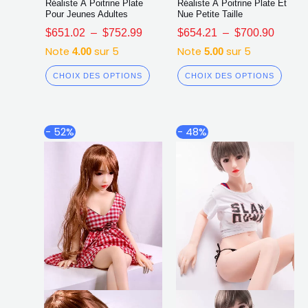
Réaliste À Poitrine Plate
Réaliste À Poitrine Plate Et
Pour Jeunes Adultes
Nue Petite Taille
$
651.02
–
$
752.99
$
654.21
–
$
700.90
Note
sur 5
Note
sur 5
4.00
5.00
CHOIX DES OPTIONS
CHOIX DES OPTIONS
Plage
Plage
Ce
Ce
- 52%
- 48%
de
de
produit
produ
prix :
prix :
a
a
$507.57
$507.6
plusieurs
plusi
à
à
$631.69
$671.9
variations.
varia
Les
Les
options
opti
peuvent
peuv
être
être
choisies
chois