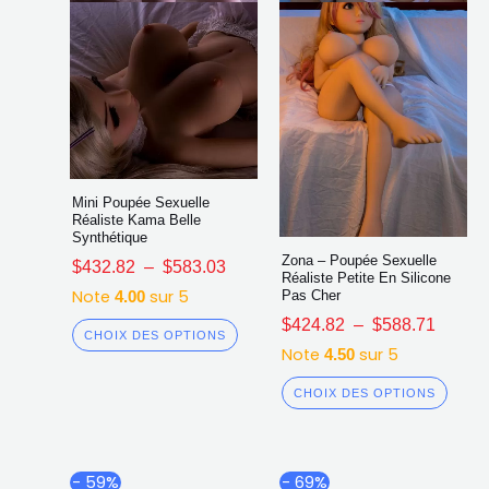
choisies
chois
sur
sur
la
la
page
page
du
du
produit
produ
Mini Poupée Sexuelle
Réaliste Kama Belle
Synthétique
Zona – Poupée Sexuelle
$
432.82
–
$
583.03
Réaliste Petite En Silicone
Note
sur 5
Pas Cher
4.00
$
424.82
–
$
588.71
CHOIX DES OPTIONS
Note
sur 5
4.50
CHOIX DES OPTIONS
Plage
Plag
Ce
Ce
- 59%
- 69%