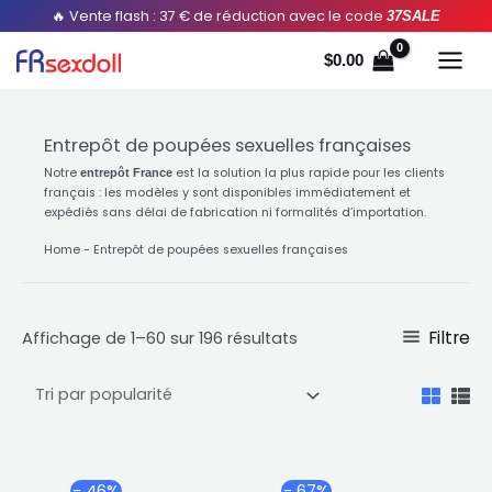
Aller
Trié
🔥 Vente flash : 37 € de réduction avec le code
37SALE
au
par
$
0.00
contenu
popularité
Entrepôt de poupées sexuelles françaises
Notre
est la solution la plus rapide pour les clients
entrepôt France
français : les modèles y sont disponibles immédiatement et
expédiés sans délai de fabrication ni formalités d’importation.
Home
-
Entrepôt de poupées sexuelles françaises
Filtre
Affichage de 1–60 sur 196 résultats
Plage
Plage
Ce
Ce
- 46%
- 67%