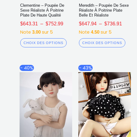
Clementine – Poupée De
Meredith – Poupée De Sexe
Sexe Réaliste À Poitrine
Réaliste À Poitrine Plate
Plate De Haute Qualité
Belle Et Réaliste
$
643.31
–
$
752.99
$
647.94
–
$
736.91
Note
sur 5
Note
sur 5
3.00
4.50
CHOIX DES OPTIONS
CHOIX DES OPTIONS
Plage
Plage
Ce
Ce
- 40%
- 43%
de
de
produit
produ
prix :
prix :
a
a
$635.74
$607.7
plusieurs
plusi
à
à
$810.12
$773.3
variations.
varia
Les
Les
options
opti
peuvent
peuv
être
être