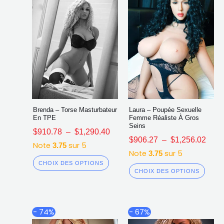
sur
sur
la
la
page
page
du
du
produit
produ
Brenda – Torse Masturbateur
Laura – Poupée Sexuelle
En TPE
Femme Réaliste À Gros
Seins
$
910.78
–
$
1,290.40
$
906.27
–
$
1,256.02
Note
sur 5
3.75
Note
sur 5
3.75
CHOIX DES OPTIONS
CHOIX DES OPTIONS
Plage
Plag
Ce
Ce
- 74%
- 67%
de
de