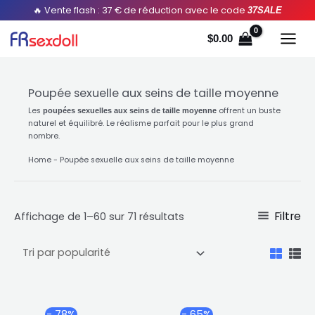
Aller
Trié
🔥 Vente flash : 37 € de réduction avec le code
37SALE
au
par
$
0.00
contenu
popularité
Poupée sexuelle aux seins de taille moyenne
Les
offrent un buste
poupées sexuelles aux seins de taille moyenne
naturel et équilibré. Le réalisme parfait pour le plus grand
nombre.
Home
-
Poupée sexuelle aux seins de taille moyenne
Filtre
Affichage de 1–60 sur 71 résultats
Plage
Plag
Ce
Ce
- 78%
- 65%