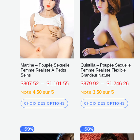
sur
sur
la
la
page
page
du
du
produit
produ
Martine – Poupée Sexuelle
Quintilla – Poupée Sexuelle
Femme Réaliste À Petits
Femme Réaliste Flexible
Seins
Grandeur Nature
$
807.52
–
$
1,101.55
$
879.92
–
$
1,246.26
Note
sur 5
Note
sur 5
4.50
3.50
CHOIX DES OPTIONS
CHOIX DES OPTIONS
Plage
Plag
Ce
Ce
- 69%
- 68%
de
de
produit
produ