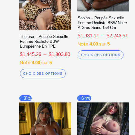
produit
produ
Sabina – Poupée Sexuelle
Femme Réaliste BBW Noire
À Gros Seins 158 Cm
$
1,931.11
–
$
2,243.51
Theresa – Poupée Sexuelle
Femme Réaliste BBW
Note
sur 5
4.00
Européenne En TPE
$
1,445.26
–
$
1,803.80
CHOIX DES OPTIONS
Note
sur 5
4.00
CHOIX DES OPTIONS
Plage
Plag
Ce
Ce
- 31%
- 64%
de
de
produit
produ
prix :
prix :
a
a
$1,893.28
$812
plusieurs
plusi
à
à
$2,197.04
$1,0
variations.
varia