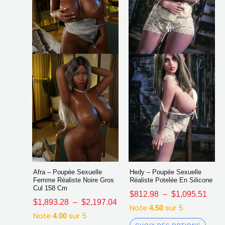
Les
Les
options
opti
peuvent
peuv
être
être
choisies
chois
sur
sur
la
la
page
page
du
du
produit
produ
Afra – Poupée Sexuelle
Hedy – Poupée Sexuelle
Femme Réaliste Noire Gros
Réaliste Potelée En Silicone
Cul 158 Cm
$
812.98
–
$
1,095.51
$
1,893.28
–
$
2,197.04
Note
sur 5
4.50
Note
sur 5
4.00