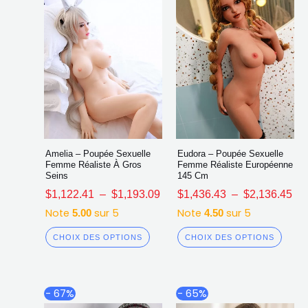
sur
sur
la
la
page
page
du
du
produit
produ
Amelia – Poupée Sexuelle
Eudora – Poupée Sexuelle
Femme Réaliste À Gros
Femme Réaliste Européenne
Seins
145 Cm
$
1,122.41
–
$
1,193.09
$
1,436.43
–
$
2,136.45
Note
sur 5
Note
sur 5
5.00
4.50
CHOIX DES OPTIONS
CHOIX DES OPTIONS
Plage
Plag
Ce
Ce
- 67%
- 65%
de
de