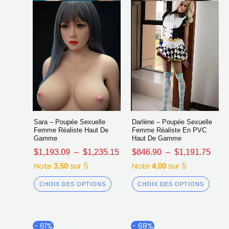
choisies
chois
sur
sur
la
la
page
page
du
du
produit
produ
Sara – Poupée Sexuelle
Darlène – Poupée Sexuelle
Femme Réaliste Haut De
Femme Réaliste En PVC
Gamme
Haut De Gamme
$
1,193.09
–
$
1,235.15
$
846.90
–
$
1,191.75
Note
sur 5
Note
sur 5
3.50
4.00
CHOIX DES OPTIONS
CHOIX DES OPTIONS
Plage
Plag
Ce
Ce
- 61%
- 68%