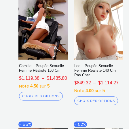
choisies
chois
sur
sur
la
la
page
page
du
du
produit
produ
Camille – Poupée Sexuelle
Lee – Poupée Sexuelle
Femme Réaliste 158 Cm
Femme Réaliste 140 Cm
Pas Cher
$
1,119.38
–
$
1,435.80
$
849.32
–
$
1,114.27
Note
sur 5
4.50
Note
sur 5
4.00
CHOIX DES OPTIONS
CHOIX DES OPTIONS
Plage
Pl
Ce
Ce
- 55%
- 52%