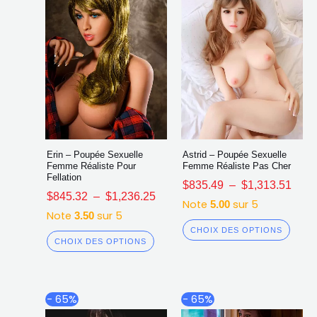
sur
sur
la
la
page
page
du
du
produit
produ
Erin – Poupée Sexuelle
Astrid – Poupée Sexuelle
Femme Réaliste Pour
Femme Réaliste Pas Cher
Fellation
$
835.49
–
$
1,313.51
$
845.32
–
$
1,236.25
Note
sur 5
5.00
Note
sur 5
3.50
CHOIX DES OPTIONS
CHOIX DES OPTIONS
Plage
Plag
Ce
Ce
- 65%
- 65%
de
de