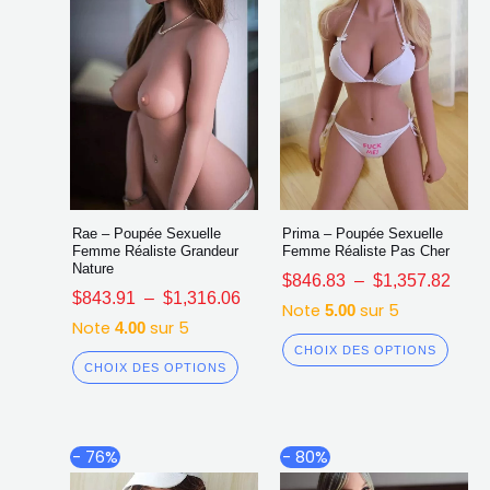
sur
sur
la
la
page
page
du
du
produit
produ
Rae – Poupée Sexuelle
Prima – Poupée Sexuelle
Femme Réaliste Grandeur
Femme Réaliste Pas Cher
Nature
$
846.83
–
$
1,357.82
$
843.91
–
$
1,316.06
Note
sur 5
5.00
Note
sur 5
4.00
CHOIX DES OPTIONS
CHOIX DES OPTIONS
Plage
Plag
Ce
Ce
- 76%
- 80%
de
de
produit
produ