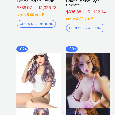
Femme Réaliste Érotique
Femme Réaliste Style
Célébrité
$
838.07
–
$
1,326.73
$
836.88
–
$
1,112.14
Note
sur 5
5.00
Note
sur 5
4.00
CHOIX DES OPTIONS
CHOIX DES OPTIONS
Plage
Plag
Ce
Ce
- 62%
- 60%
de
de
produit
produ
prix :
prix :
a
a
$807.52
$879
plusieurs
plusi
à
à
$1,101.55
$1,2
variations.
varia
Les
Les
options
opti
peuvent
peuv
être
être
choisies
chois