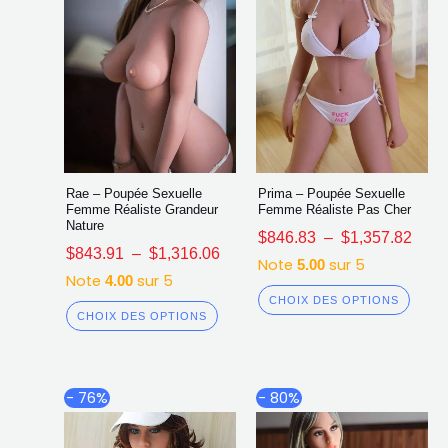
la
la
page
page
du
du
produit
produ
Rae – Poupée Sexuelle
Prima – Poupée Sexuelle
Femme Réaliste Grandeur
Femme Réaliste Pas Cher
Nature
$
846.83
–
$
1,357.82
$
843.91
–
$
1,316.06
Note
sur 5
5.00
Note
sur 5
4.00
CHOIX DES OPTIONS
CHOIX DES OPTIONS
Plage
Plag
Ce
Ce
- 76%
- 80%
de
de
produit
produ
prix :
prix :