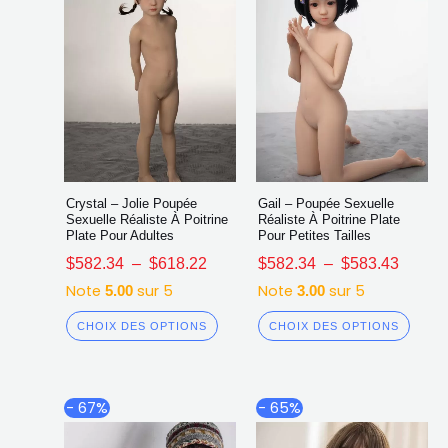
sur
sur
la
la
page
page
du
du
produit
produ
Crystal – Jolie Poupée
Gail – Poupée Sexuelle
Sexuelle Réaliste À Poitrine
Réaliste À Poitrine Plate
Plate Pour Adultes
Pour Petites Tailles
$
582.34
–
$
618.22
$
582.34
–
$
583.43
Note
sur 5
Note
sur 5
5.00
3.00
CHOIX DES OPTIONS
CHOIX DES OPTIONS
Plage
Plag
Ce
Ce
- 67%
- 65%
de
de
produit
produ
prix :
prix :