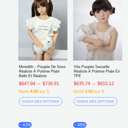
choisies
chois
sur
sur
la
la
page
page
du
du
produit
produ
Meredith – Poupée De Sexe
Vita Poupée Sexuelle
Réaliste À Poitrine Plate
Réaliste À Poitrine Plate En
Belle Et Réaliste
TPE
$
647.94
–
$
736.91
$
635.74
–
$
810.12
Note
sur 5
Note
sur 5
4.50
3.50
CHOIX DES OPTIONS
CHOIX DES OPTIONS
Plage
Plage
Ce
Ce
- 43%
- 46%