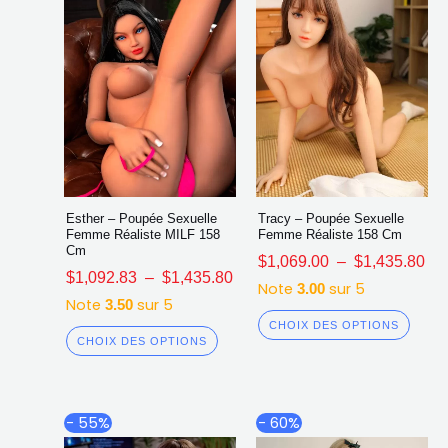
sur
sur
la
la
page
page
du
du
produit
produ
Esther – Poupée Sexuelle
Tracy – Poupée Sexuelle
Femme Réaliste MILF 158
Femme Réaliste 158 Cm
Cm
$
1,069.00
–
$
1,435.80
$
1,092.83
–
$
1,435.80
Note
sur 5
3.00
Note
sur 5
3.50
CHOIX DES OPTIONS
CHOIX DES OPTIONS
Plage
Plag
Ce
Ce
- 55%
- 60%
de
de