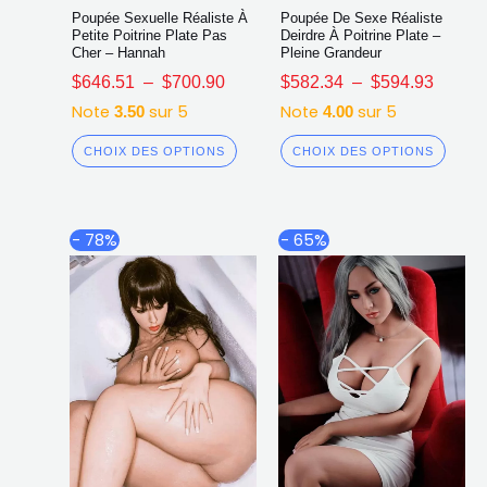
Poupée Sexuelle Réaliste À
Poupée De Sexe Réaliste
Petite Poitrine Plate Pas
Deirdre À Poitrine Plate –
Cher – Hannah
Pleine Grandeur
$
646.51
–
$
700.90
$
582.34
–
$
594.93
Note
sur 5
Note
sur 5
3.50
4.00
CHOIX DES OPTIONS
CHOIX DES OPTIONS
Plage
Plag
Ce
Ce
- 78%
- 65%
de
de
produit
produ
prix :
prix :
a
a
$943.58
$858
plusieurs
plusi
à
à
$1,195.13
$1,2
variations.
varia
Les
Les
options
opti
peuvent
peuv
être
être