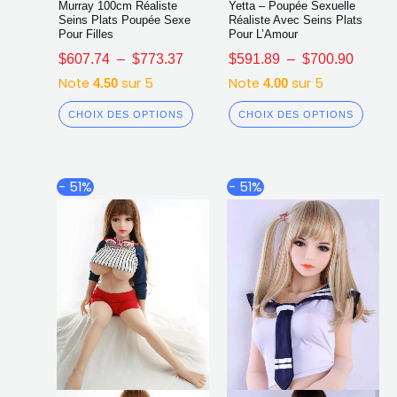
Murray 100cm Réaliste
Yetta – Poupée Sexuelle
Seins Plats Poupée Sexe
Réaliste Avec Seins Plats
Pour Filles
Pour L’Amour
$
607.74
–
$
773.37
$
591.89
–
$
700.90
Note
sur 5
Note
sur 5
4.50
4.00
CHOIX DES OPTIONS
CHOIX DES OPTIONS
Plage
Plage
Ce
Ce
- 51%
- 51%
de
de
produit
produ
prix :
prix :
a
a
$519.83
$497.9
plusieurs
plusi
à
à
$632.87
$642.3
variations.
varia
Les
Les
options
opti
peuvent
peuv
être
être