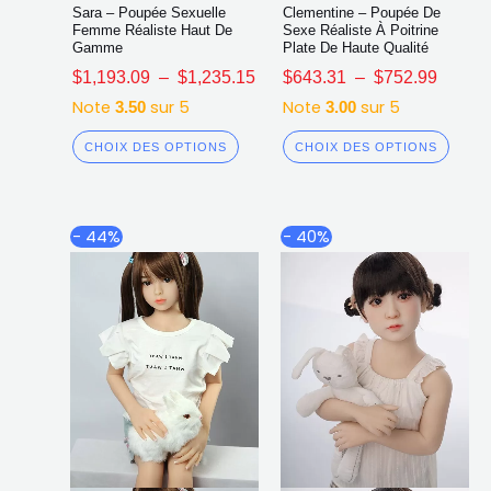
Sara – Poupée Sexuelle
Clementine – Poupée De
Femme Réaliste Haut De
Sexe Réaliste À Poitrine
Gamme
Plate De Haute Qualité
$
1,193.09
–
$
1,235.15
$
643.31
–
$
752.99
Note
sur 5
Note
sur 5
3.50
3.00
CHOIX DES OPTIONS
CHOIX DES OPTIONS
Plage
Plage
Ce
Ce
- 44%
- 40%
de
de
produit
produ
prix :
prix :
a
a
$647.94
$635.7
plusieurs
plusi
à
à
$736.91
$810.1
variations.
varia
Les
Les
options
opti
peuvent
peuv
être
être