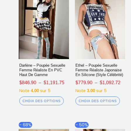
sur
sur
la
la
page
page
du
du
produit
produ
Darlène – Poupée Sexuelle
Ethel – Poupée Sexuelle
Femme Réaliste En PVC
Femme Réaliste Japonaise
Haut De Gamme
En Silicone (Style Célébrité)
$
846.90
–
$
1,191.75
$
779.90
–
$
1,092.72
Note
sur 5
Note
sur 5
4.00
3.00
CHOIX DES OPTIONS
CHOIX DES OPTIONS
Plage
Plag
Ce
Ce
- 68%
- 50%
de
de