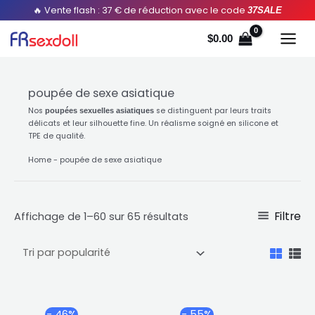
Aller
Trié
🔥 Vente flash : 37 € de réduction avec le code
37SALE
au
par
$
0.00
contenu
popularité
poupée de sexe asiatique
Nos
se distinguent par leurs traits
poupées sexuelles asiatiques
délicats et leur silhouette fine. Un réalisme soigné en silicone et
TPE de qualité.
Home
-
poupée de sexe asiatique
Filtre
Affichage de 1–60 sur 65 résultats
Plage
Plage
Ce
Ce
- 46%
- 55%