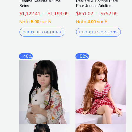
Femme Réaliste À Gros
Réaliste À Poitrine Plate
Seins
Pour Jeunes Adultes
$
1,122.41
–
$
1,193.09
$
651.02
–
$
752.99
Note
sur 5
Note
sur 5
5.00
4.00
CHOIX DES OPTIONS
CHOIX DES OPTIONS
Plage
Plage
Ce
Ce
- 46%
- 52%
de
de
produit
produ
prix :
prix :
a
a
$654.21
$507.5
plusieurs
plusi
à
à
$700.90
$631.6
variations.
varia
Les
Les
options
opti
peuvent
peuv
être
être
choisies
chois