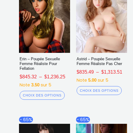
sur
sur
la
la
page
page
du
du
produit
produ
Erin – Poupée Sexuelle
Astrid – Poupée Sexuelle
Femme Réaliste Pour
Femme Réaliste Pas Cher
Fellation
$
835.49
–
$
1,313.51
$
845.32
–
$
1,236.25
Note
sur 5
5.00
Note
sur 5
3.50
CHOIX DES OPTIONS
CHOIX DES OPTIONS
Plage
Plag
Ce
Ce
- 65%
- 65%
de
de
produit
produ
prix :
prix :