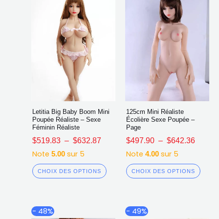
choisies
chois
sur
sur
la
la
page
page
du
du
produit
produ
Letitia Big Baby Boom Mini
125cm Mini Réaliste
Poupée Réaliste – Sexe
Écolière Sexe Poupée –
Féminin Réaliste
Page
$
519.83
–
$
632.87
$
497.90
–
$
642.36
Note
sur 5
Note
sur 5
5.00
4.00
CHOIX DES OPTIONS
CHOIX DES OPTIONS
Plage
Plage
Ce
Ce
- 48%
- 49%