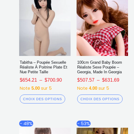
sur
sur
la
la
page
page
du
du
produit
produ
Tabitha – Poupée Sexuelle
100cm Grand Baby Boom
Réaliste À Poitrine Plate Et
Réaliste Sexe Poupée –
Nue Petite Taille
Georgia, Made In Georgia
$
654.21
–
$
700.90
$
507.57
–
$
631.69
Note
sur 5
Note
sur 5
5.00
4.00
CHOIX DES OPTIONS
CHOIX DES OPTIONS
Plage
Plage
Ce
Ce
- 48%
- 53%
de
de
produit
produ