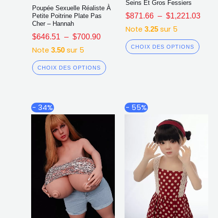
Seins Et Gros Fessiers
Poupée Sexuelle Réaliste À
$
871.66
–
$
1,221.03
Petite Poitrine Plate Pas
Cher – Hannah
Note
sur 5
3.25
$
646.51
–
$
700.90
CHOIX DES OPTIONS
Note
sur 5
3.50
CHOIX DES OPTIONS
Plage
Plage
Ce
Ce
- 34%
- 55%
de
de
produit
produ
prix :
prix :
a
a
$1,520.21
$582.3
plusieurs
plusi
à
à
$1,779.19
$594.9
variations.
varia
Les
Les
options
opti
peuvent
peuv
être
être