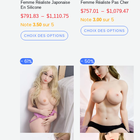
Femme Réaliste Japonaise
Femme Réaliste Pas Cher
En Silicone
$
757.01
–
$
1,079.47
$
791.83
–
$
1,110.75
Note
sur 5
3.00
Note
sur 5
3.50
CHOIX DES OPTIONS
CHOIX DES OPTIONS
Plage
Plag
Ce
Ce
- 61%
- 50%
de
de
produit
produ
prix :
prix :
a
a
$798.88
$987
plusieurs
plusi
à
à
$1,135.43
$1,4
variations.
varia
Les
Les
options
opti
peuvent
peuv
être
être
choisies
chois