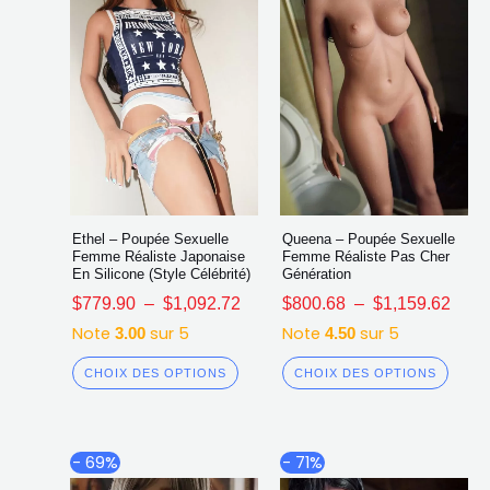
sur
sur
la
la
page
page
du
du
produit
produ
Ethel – Poupée Sexuelle
Queena – Poupée Sexuelle
Femme Réaliste Japonaise
Femme Réaliste Pas Cher
En Silicone (Style Célébrité)
Génération
$
779.90
–
$
1,092.72
$
800.68
–
$
1,159.62
Note
sur 5
Note
sur 5
3.00
4.50
CHOIX DES OPTIONS
CHOIX DES OPTIONS
Plage
Plag
Ce
Ce
- 69%
- 71%
de
de