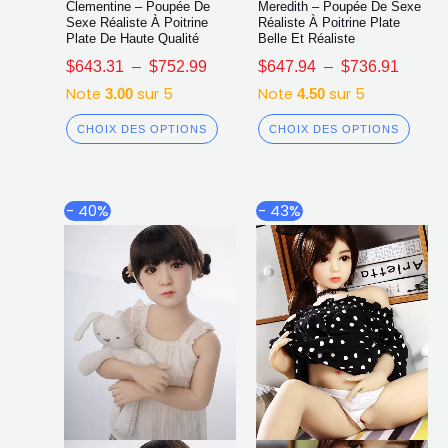
Clementine – Poupée De
Meredith – Poupée De Sexe
Sexe Réaliste À Poitrine
Réaliste À Poitrine Plate
Plate De Haute Qualité
Belle Et Réaliste
$
643.31
–
$
752.99
$
647.94
–
$
736.91
Note
sur 5
Note
sur 5
3.00
4.50
CHOIX DES OPTIONS
CHOIX DES OPTIONS
Plage
Plage
Ce
Ce
- 40%
- 43%
de
de
produit
produ
prix :
prix :
a
a
$635.74
$607.7
plusieurs
plusi
à
à
$810.12
$773.3
variations.
varia
Les
Les
options
opti
peuvent
peuv
être
être