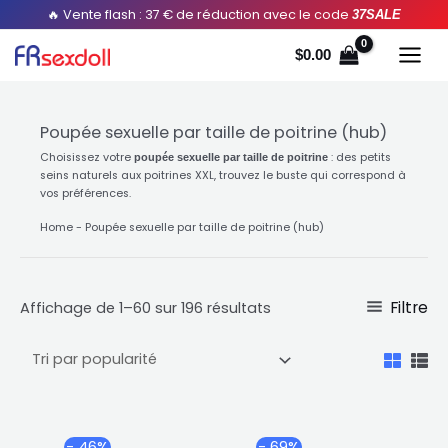
Aller
Trié
🔥 Vente flash : 37 € de réduction avec le code
37SALE
au
par
$
0.00
contenu
popularité
Poupée sexuelle par taille de poitrine (hub)
Choisissez votre
: des petits
poupée sexuelle par taille de poitrine
seins naturels aux poitrines XXL, trouvez le buste qui correspond à
vos préférences.
Home
-
Poupée sexuelle par taille de poitrine (hub)
Filtre
Affichage de 1–60 sur 196 résultats
Plage
Plag
Ce
Ce
- 46%
- 69%