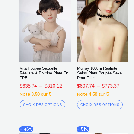
choisies
chois
sur
sur
la
la
page
page
du
du
produit
produ
Vita Poupée Sexuelle
Murray 100cm Réaliste
Réaliste À Poitrine Plate En
Seins Plats Poupée Sexe
TPE
Pour Filles
$
635.74
–
$
810.12
$
607.74
–
$
773.37
Note
sur 5
Note
sur 5
3.50
4.50
CHOIX DES OPTIONS
CHOIX DES OPTIONS
Plage
Plage
Ce
Ce
- 46%
- 51%