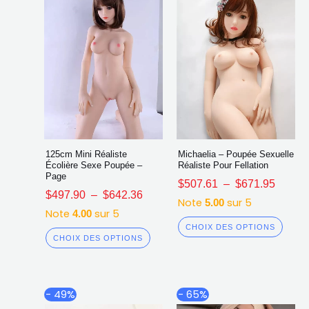
sur
sur
la
la
page
page
du
du
produit
produ
125cm Mini Réaliste
Michaelia – Poupée Sexuelle
Écolière Sexe Poupée –
Réaliste Pour Fellation
Page
$
507.61
–
$
671.95
$
497.90
–
$
642.36
Note
sur 5
5.00
Note
sur 5
4.00
CHOIX DES OPTIONS
CHOIX DES OPTIONS
Plage
Plag
Ce
Ce
- 49%
- 65%
de
de