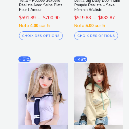
Yetta – Poupée Sexuelle
Letitia Big Baby Boom Mini
Réaliste Avec Seins Plats
Poupée Réaliste – Sexe
Pour L’Amour
Féminin Réaliste
$
591.89
–
$
700.90
$
519.83
–
$
632.87
Note
sur 5
Note
sur 5
4.00
5.00
CHOIX DES OPTIONS
CHOIX DES OPTIONS
Plage
Plage
Ce
Ce
- 51%
- 48%
de
de
produit
produ
prix :
prix :
a
a
$497.90
$507.6
plusieurs
plusi
à
à
$642.36
$671.9
variations.
varia
Les
Les
options
opti
peuvent
peuv
être
être
choisies
chois