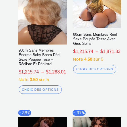
la
la
page
page
du
du
produit
produ
80cm Sans Membres Réel
Sexe Poupée Tosso Avec
Gros Seins
90cm Sans Membres
$
1,215.74
–
$
1,871.33
Énorme Baby-Boom Réel
Note
sur 5
4.50
Sexe Poupée Toso –
Réaliste Et Réaliste!
CHOIX DES OPTIONS
$
1,215.74
–
$
1,288.01
Note
sur 5
3.50
CHOIX DES OPTIONS
Plage
Pl
Ce
Ce
- 38%
- 37%
de
de
produit
produ
prix :
prix