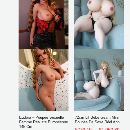
plusieurs
plusi
à
à
$2,136.45
$1,0
variations.
varia
Les
Les
options
opti
peuvent
peuv
être
être
choisies
chois
sur
sur
la
la
page
page
du
du
produit
produ
Eudora – Poupée Sexuelle
72cm Lit Bébé Géant Mini
Femme Réaliste Européenne
Poupée De Sexe Réel Ann
145 Cm
$
773.19
–
$
1,050.89