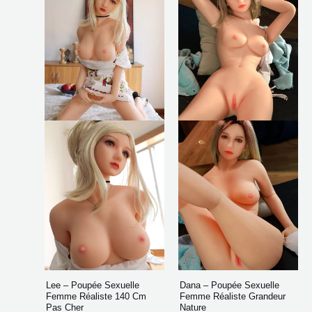
$849.32
$1,
plusieurs
plusi
à
à
$1,114.27
$1,
variations.
varia
Les
Les
options
opti
peuvent
peuv
être
être
choisies
chois
sur
sur
la
la
page
page
du
du
produit
produ
Lee – Poupée Sexuelle
Dana – Poupée Sexuelle
Femme Réaliste 140 Cm
Femme Réaliste Grandeur
Pas Cher
Nature