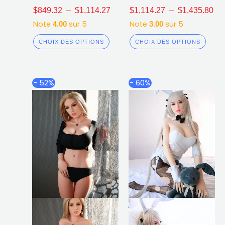
$
849.32
–
$
1,114.27
$
1,114.27
–
$
1,435.80
Note
sur 5
Note
sur 5
4.00
3.00
CHOIX DES OPTIONS
CHOIX DES OPTIONS
Plage
Pl
Ce
Ce
- 52%
- 60%
de
de
produit
produ
prix :
prix
a
a
$1,191.82
$1,
plusieurs
plusi
à
à
$1,435.80
$1,
variations.
varia
Les
Les
options
opti
peuvent
peuv
être
être
choisies
chois
sur
sur