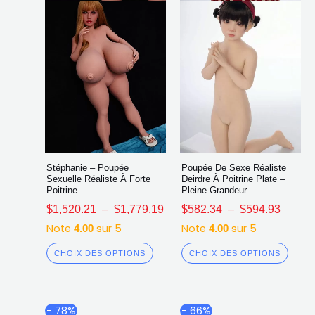
choisies
chois
sur
sur
la
la
page
page
du
du
produit
produ
Stéphanie – Poupée
Poupée De Sexe Réaliste
Sexuelle Réaliste À Forte
Deirdre À Poitrine Plate –
Poitrine
Pleine Grandeur
$
1,520.21
–
$
1,779.19
$
582.34
–
$
594.93
Note
sur 5
Note
sur 5
4.00
4.00
CHOIX DES OPTIONS
CHOIX DES OPTIONS
Plage
Plag
Ce
Ce
- 78%
- 66%