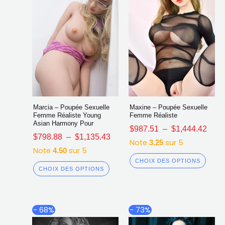
sur
sur
la
la
page
page
du
du
produit
produ
Marcia – Poupée Sexuelle
Maxine – Poupée Sexuelle
Femme Réaliste Young
Femme Réaliste
Asian Harmony Pour
$
987.51
–
$
1,444.42
$
798.88
–
$
1,135.43
Note
sur 5
3.25
Note
sur 5
4.50
CHOIX DES OPTIONS
CHOIX DES OPTIONS
Plage
Plag
Ce
Ce
- 68%
- 73%
de
de
produit
produ