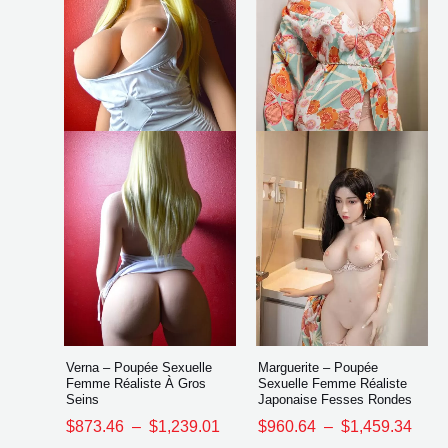
$1,239.01
$1,4
variations.
varia
Les
Les
options
opti
peuvent
peuv
être
être
choisies
chois
sur
sur
la
la
page
page
du
du
produit
produ
Verna – Poupée Sexuelle
Marguerite – Poupée
Femme Réaliste À Gros
Sexuelle Femme Réaliste
Seins
Japonaise Fesses Rondes
$
873.46
–
$
1,239.01
$
960.64
–
$
1,459.34