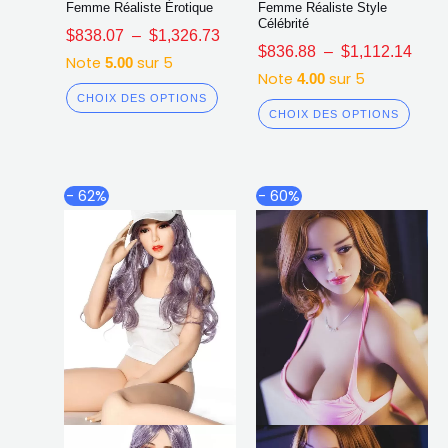
Femme Réaliste Érotique
Femme Réaliste Style
Célébrité
$
838.07
–
$
1,326.73
$
836.88
–
$
1,112.14
Note
sur 5
5.00
Note
sur 5
4.00
CHOIX DES OPTIONS
CHOIX DES OPTIONS
Plage
Plag
Ce
Ce
- 62%
- 60%
de
de
produit
produ
prix :
prix :
a
a
$807.52
$879
plusieurs
plusi
à
à
$1,101.55
$1,2
variations.
varia
Les
Les
options
opti
peuvent
peuv
être
être
choisies
chois