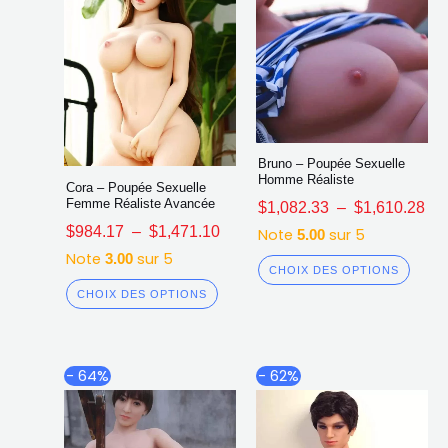
la
la
page
page
du
du
produit
produ
Bruno – Poupée Sexuelle
Homme Réaliste
Cora – Poupée Sexuelle
Femme Réaliste Avancée
$
1,082.33
–
$
1,610.28
$
984.17
–
$
1,471.10
Note
sur 5
5.00
Note
sur 5
3.00
CHOIX DES OPTIONS
CHOIX DES OPTIONS
Plage
Pl
Ce
Ce
- 64%
- 62%
de
de
produit
produ
prix :
prix
a
a
$988.67
$1,