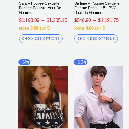
Sara – Poupée Sexuelle
Darlène – Poupée Sexuelle
Femme Réaliste Haut De
Femme Réaliste En PVC
Gamme
Haut De Gamme
$
1,193.09
–
$
1,235.15
$
846.90
–
$
1,191.75
Note
sur 5
Note
sur 5
3.50
4.00
CHOIX DES OPTIONS
CHOIX DES OPTIONS
Plage
Plag
Ce
Ce
- 61%
- 65%
de
de
produit
produ
prix :
prix :
a
a
$779.90
$899
plusieurs
plusi
à
à
$1,092.72
$1,3
variations.
varia
Les
Les
options
opti
peuvent
peuv
être
être