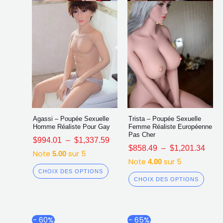
choisies
chois
sur
sur
la
la
page
page
du
du
produit
produ
Agassi – Poupée Sexuelle
Trista – Poupée Sexuelle
Homme Réaliste Pour Gay
Femme Réaliste Européenne
Pas Cher
$
994.01
–
$
1,337.59
$
858.49
–
$
1,201.34
Note
sur 5
5.00
Note
sur 5
4.00
CHOIX DES OPTIONS
CHOIX DES OPTIONS
Plage
Plag
Ce
Ce
- 60%
- 65%