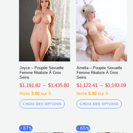
choisies
chois
sur
sur
la
la
page
page
du
du
produit
produ
Joyce – Poupée Sexuelle
Amelia – Poupée Sexuelle
Femme Réaliste À Gros
Femme Réaliste À Gros
Seins
Seins
$
1,191.82
–
$
1,435.80
$
1,122.41
–
$
1,193.09
Note
sur 5
Note
sur 5
3.00
5.00
CHOIX DES OPTIONS
CHOIX DES OPTIONS
Plage
Plag
Ce
Ce
- 67%
- 65%