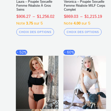
Laura – Poupée Sexuelle
Veronica – Poupée Sexuelle
Femme Réaliste À Gros
Femme Réaliste MILF Corps
Seins
Complet
$
906.27
–
$
1,256.02
$
869.03
–
$
1,215.19
Note
sur 5
Note
sur 5
3.75
4.00
CHOIX DES OPTIONS
CHOIX DES OPTIONS
Plage
Pl
Ce
Ce
- 52%
- 60%
de
de
produit
produ
prix :
prix
a
a
$1,191.82
$1,
plusieurs
plusi
à
à
$1,435.80
$1,
variations.
varia
Les
Les
options
opti
peuvent
peuv
être
être