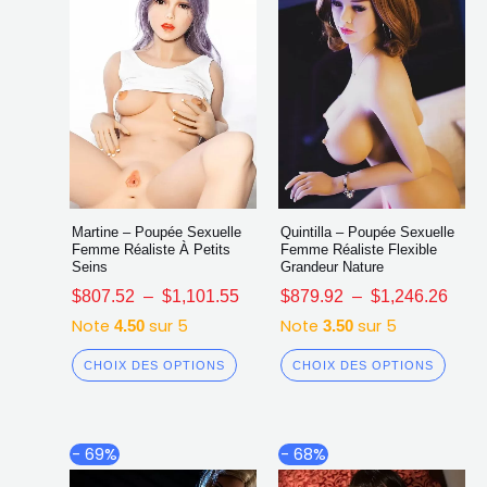
sur
sur
la
la
page
page
du
du
produit
produ
Martine – Poupée Sexuelle
Quintilla – Poupée Sexuelle
Femme Réaliste À Petits
Femme Réaliste Flexible
Seins
Grandeur Nature
$
807.52
–
$
1,101.55
$
879.92
–
$
1,246.26
Note
sur 5
Note
sur 5
4.50
3.50
CHOIX DES OPTIONS
CHOIX DES OPTIONS
Plage
Plag
Ce
Ce
- 69%
- 68%
de
de
produit
produ