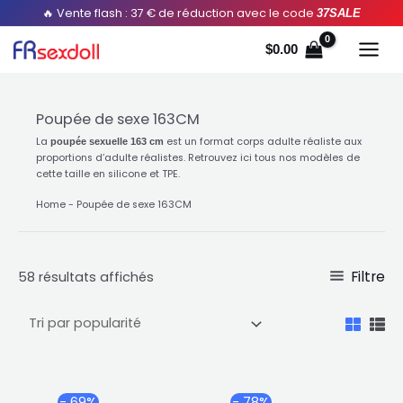
Aller
Trié
🔥 Vente flash : 37 € de réduction avec le code
37SALE
au
par
$
0.00
contenu
popularité
Poupée de sexe 163CM
La
est un format corps adulte réaliste aux
poupée sexuelle 163 cm
proportions d’adulte réalistes. Retrouvez ici tous nos modèles de
cette taille en silicone et TPE.
Home
-
Poupée de sexe 163CM
Filtre
58 résultats affichés
Plage
Plag
Ce
Ce
- 69%
- 78%