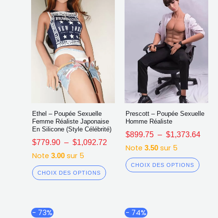
choisies
chois
sur
sur
la
la
page
page
du
du
produit
produ
Ethel – Poupée Sexuelle
Prescott – Poupée Sexuelle
Femme Réaliste Japonaise
Homme Réaliste
En Silicone (Style Célébrité)
$
899.75
–
$
1,373.64
$
779.90
–
$
1,092.72
Note
sur 5
3.50
Note
sur 5
3.00
CHOIX DES OPTIONS
CHOIX DES OPTIONS
Plage
Plag
Ce
Ce
- 73%
- 74%