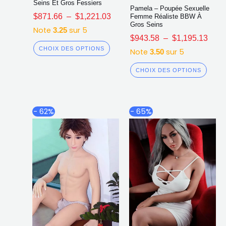
Seins Et Gros Fessiers
Pamela – Poupée Sexuelle
$
871.66
–
$
1,221.03
Femme Réaliste BBW À
Gros Seins
Note
sur 5
3.25
$
943.58
–
$
1,195.13
CHOIX DES OPTIONS
Note
sur 5
3.50
CHOIX DES OPTIONS
Plage
Plag
Ce
Ce
- 62%
- 65%
de
de
produit
produ
prix :
prix :
a
a
$994.01
$858
plusieurs
plusi
à
à
$1,337.59
$1,2
variations.
varia
Les
Les
options
opti
peuvent
peuv
être
être