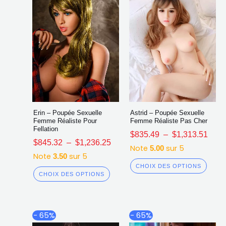
sur
sur
la
la
page
page
du
du
produit
produ
Erin – Poupée Sexuelle
Astrid – Poupée Sexuelle
Femme Réaliste Pour
Femme Réaliste Pas Cher
Fellation
$
835.49
–
$
1,313.51
$
845.32
–
$
1,236.25
Note
sur 5
5.00
Note
sur 5
3.50
CHOIX DES OPTIONS
CHOIX DES OPTIONS
Plage
Plag
Ce
Ce
- 65%
- 65%
de
de