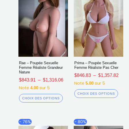
sur
sur
la
la
page
page
du
du
produit
produ
Rae – Poupée Sexuelle
Prima – Poupée Sexuelle
Femme Réaliste Grandeur
Femme Réaliste Pas Cher
Nature
$
846.83
–
$
1,357.82
$
843.91
–
$
1,316.06
Note
sur 5
5.00
Note
sur 5
4.00
CHOIX DES OPTIONS
CHOIX DES OPTIONS
Plage
Plag
Ce
Ce
- 76%
- 80%
de
de