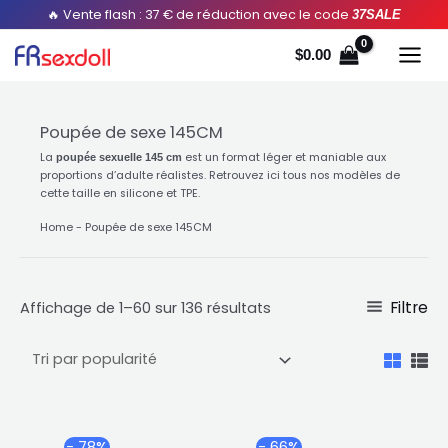
Aller
Trié
🔥 Vente flash : 37 € de réduction avec le code
37SALE
au
par
$
0.00
contenu
popularité
Poupée de sexe 145CM
La
est un format léger et maniable aux
poupée sexuelle 145 cm
proportions d’adulte réalistes. Retrouvez ici tous nos modèles de
cette taille en silicone et TPE.
Home
-
Poupée de sexe 145CM
Filtre
Affichage de 1–60 sur 136 résultats
Plage
Plag
Ce
Ce
- 78%
- 66%