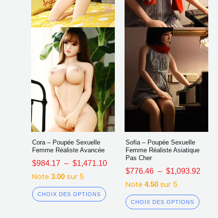
peuvent
peuv
être
être
choisies
chois
sur
sur
la
la
page
page
du
du
produit
produ
Cora – Poupée Sexuelle
Sofia – Poupée Sexuelle
Femme Réaliste Avancée
Femme Réaliste Asiatique
Pas Cher
$
984.17
–
$
1,471.10
$
776.46
–
$
1,093.92
Note
sur 5
3.00
Note
sur 5
4.50
CHOIX DES OPTIONS
CHOIX DES OPTIONS