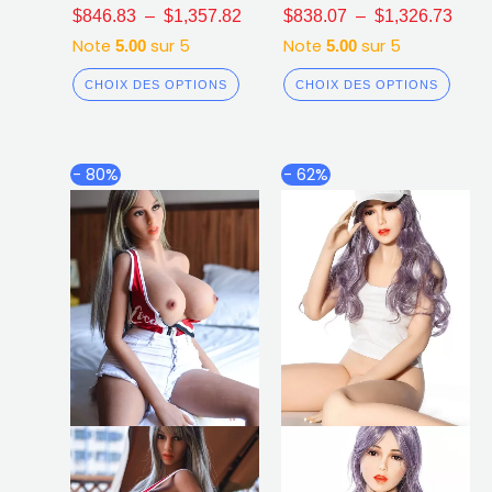
$
846.83
–
$
1,357.82
$
838.07
–
$
1,326.73
Note
sur 5
Note
sur 5
5.00
5.00
CHOIX DES OPTIONS
CHOIX DES OPTIONS
Plage
Plag
Ce
Ce
- 80%
- 62%
de
de
produit
produ
prix :
prix :
a
a
$836.88
$807
plusieurs
plusi
à
à
$1,112.14
$1,1
variations.
varia
Les
Les
options
opti
peuvent
peuv
être
être
choisies
chois
sur
sur