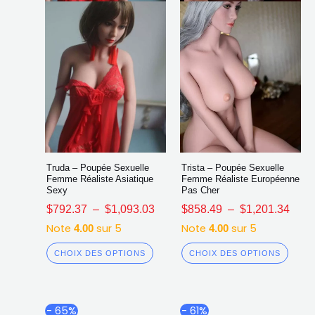
choisies
chois
sur
sur
la
la
page
page
du
du
produit
produ
Truda – Poupée Sexuelle
Trista – Poupée Sexuelle
Femme Réaliste Asiatique
Femme Réaliste Européenne
Sexy
Pas Cher
$
792.37
–
$
1,093.03
$
858.49
–
$
1,201.34
Note
sur 5
Note
sur 5
4.00
4.00
CHOIX DES OPTIONS
CHOIX DES OPTIONS
Plage
Plag
Ce
Ce
- 65%
- 61%