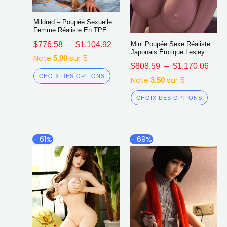
Mildred – Poupée Sexuelle
Femme Réaliste En TPE
$
776.58
–
$
1,104.92
Mini Poupée Sexe Réaliste
Japonais Érotique Lesley
Note
sur 5
5.00
$
808.59
–
$
1,170.06
CHOIX DES OPTIONS
Note
sur 5
3.50
CHOIX DES OPTIONS
Plage
Plag
Ce
Ce
- 61%
- 69%
de
de
produit
produ
prix :
prix :
a
a
$984.17
$776
plusieurs
plusi
à
à
$1,471.10
$1,0
variations.
varia
Les
Les
options
opti