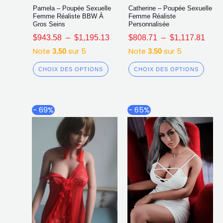
Pamela – Poupée Sexuelle
Catherine – Poupée Sexuelle
Femme Réaliste BBW À
Femme Réaliste
Gros Seins
Personnalisée
$
943.58
–
$
1,195.13
$
808.71
–
$
1,117.81
Note
sur 5
Note
sur 5
3.50
3.50
CHOIX DES OPTIONS
CHOIX DES OPTIONS
Plage
Plag
Ce
Ce
- 69%
- 65%
de
de
produit
produ
prix :
prix :
a
a
$792.37
$858
plusieurs
plusi
à
à
$1,093.03
$1,2
variations.
varia
Les
Les
options
opti
peuvent
peuv
être
être