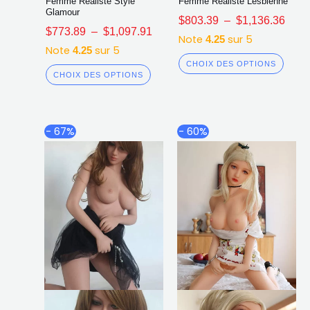
Femme Réaliste Style
Femme Réaliste Lesbienne
Glamour
$
803.39
–
$
1,136.36
$
773.89
–
$
1,097.91
Note
sur 5
4.25
Note
sur 5
4.25
CHOIX DES OPTIONS
CHOIX DES OPTIONS
Plage
Plag
Ce
Ce
- 67%
- 60%
de
de
produit
produ
prix :
prix :
a
a
$791.68
$849
plusieurs
plusi
à
à
$1,117.87
$1,1
variations.
varia
Les
Les
options
opti
peuvent
peuv
être
être
choisies
chois