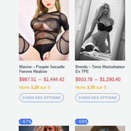
choisies
chois
sur
sur
la
la
page
page
du
du
produit
produ
Maxine – Poupée Sexuelle
Brenda – Torse Masturbateur
Femme Réaliste
En TPE
$
987.51
–
$
1,444.42
$
910.78
–
$
1,290.40
Note
sur 5
Note
sur 5
3.25
3.75
CHOIX DES OPTIONS
CHOIX DES OPTIONS
Plage
Plag
Ce
Ce
- 67%
- 69%
de
de
produit
produ