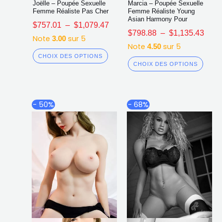
Joëlle – Poupée Sexuelle
Marcia – Poupée Sexuelle
Femme Réaliste Pas Cher
Femme Réaliste Young
Asian Harmony Pour
$
757.01
–
$
1,079.47
$
798.88
–
$
1,135.43
Note
sur 5
3.00
Note
sur 5
4.50
CHOIX DES OPTIONS
CHOIX DES OPTIONS
Plage
Plag
Ce
Ce
- 50%
- 68%
de
de
produit
produ
prix :
prix :
a
a
$987.51
$910
plusieurs
plusi
à
à
$1,444.42
$1,2
variations.
varia
Les
Les
options
opti
peuvent
peuv
être
être