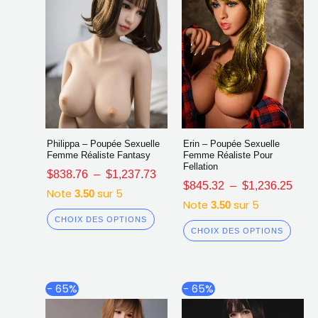
sur
sur
la
la
page
page
du
du
produit
produ
Philippa – Poupée Sexuelle
Erin – Poupée Sexuelle
Femme Réaliste Fantasy
Femme Réaliste Pour
Fellation
$
838.76
–
$
1,237.73
$
845.32
–
$
1,236.25
Note
sur 5
3.50
Note
sur 5
3.50
CHOIX DES OPTIONS
CHOIX DES OPTIONS
Plage
Plag
Ce
Ce
- 65%
- 65%
de
de
produit
produ
prix :
prix :