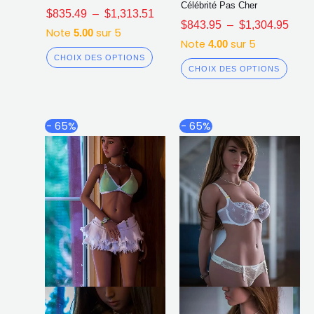
Célébrité Pas Cher
$
835.49
–
$
1,313.51
$
843.95
–
$
1,304.95
Note
sur 5
5.00
Note
sur 5
4.00
CHOIX DES OPTIONS
CHOIX DES OPTIONS
Plage
Plag
Ce
Ce
- 65%
- 65%
de
de
produit
produ
prix :
prix :
a
a
$861.35
$843
plusieurs
plusi
à
à
$1,313.43
$1,3
variations.
varia
Les
Les
options
opti
peuvent
peuv
être
être
choisies
chois