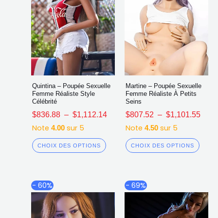
la
la
page
page
du
du
produit
produ
Quintina – Poupée Sexuelle
Martine – Poupée Sexuelle
Femme Réaliste Style
Femme Réaliste À Petits
Célébrité
Seins
$
836.88
–
$
1,112.14
$
807.52
–
$
1,101.55
Note
sur 5
Note
sur 5
4.00
4.50
CHOIX DES OPTIONS
CHOIX DES OPTIONS
Plage
Plag
Ce
Ce
- 60%
- 69%
de
de
produit
produ
prix :
prix :
a
a
$879.92
$794