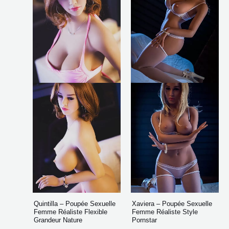
plusieurs
plusi
à
à
$1,246.26
$1,1
variations.
varia
Les
Les
options
opti
peuvent
peuv
être
être
choisies
chois
sur
sur
la
la
page
page
du
du
produit
produ
Quintilla – Poupée Sexuelle
Xaviera – Poupée Sexuelle
Femme Réaliste Flexible
Femme Réaliste Style
Grandeur Nature
Pornstar