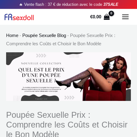
Aller
Recherche
🔥 Vente flash : 37 € de réduction avec le code
37SALE
au
pour :
€
0.00
contenu
Home
-
Poupée Sexuelle Blog
-
Poupée Sexuelle Prix :
Comprendre les Coûts et Choisir le Bon Modèle
Poupée Sexuelle Prix :
Comprendre les Coûts et Choisir
le Bon Modèle