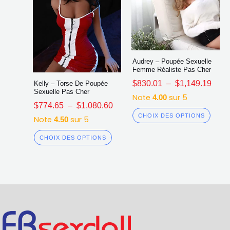
page
page
du
du
produit
produ
Audrey – Poupée Sexuelle
Femme Réaliste Pas Cher
$
830.01
–
$
1,149.19
Kelly – Torse De Poupée
Sexuelle Pas Cher
Note
sur 5
4.00
$
774.65
–
$
1,080.60
CHOIX DES OPTIONS
Note
sur 5
4.50
CHOIX DES OPTIONS