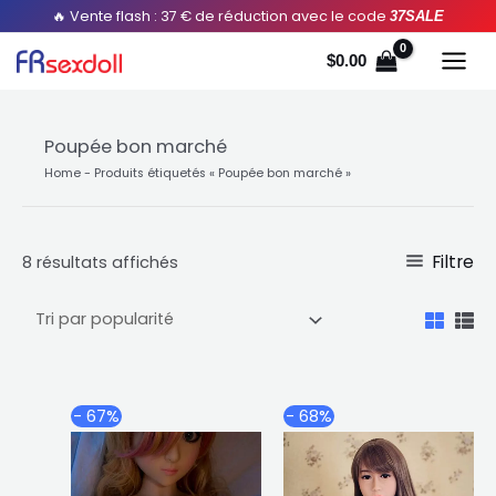
Aller
Trié
🔥 Vente flash : 37 € de réduction avec le code
37SALE
au
par
$
0.00
contenu
popularité
Poupée bon marché
Home
-
Produits étiquetés « Poupée bon marché »
Filtre
8 résultats affichés
Plage
Plag
Ce
Ce
- 67%
- 68%
de
de
produit
produ
prix :
prix :
a
a
$424.82
$800