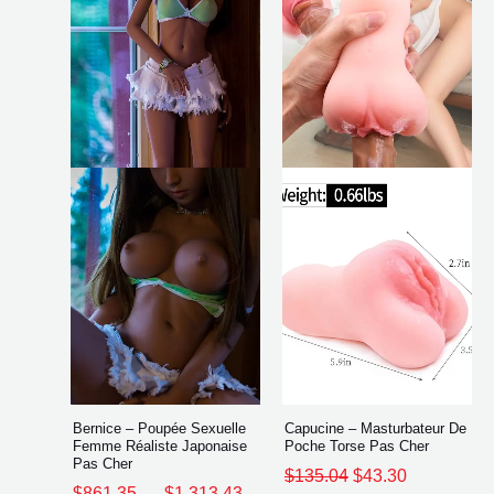
plusieurs
à
$135.04.
$43.30.
$1,313.43
variations.
Les
options
peuvent
être
choisies
sur
la
page
du
produit
Bernice – Poupée Sexuelle
Capucine – Masturbateur De
Femme Réaliste Japonaise
Poche Torse Pas Cher
Pas Cher
$
135.04
$
43.30
$
861.35
–
$
1,313.43