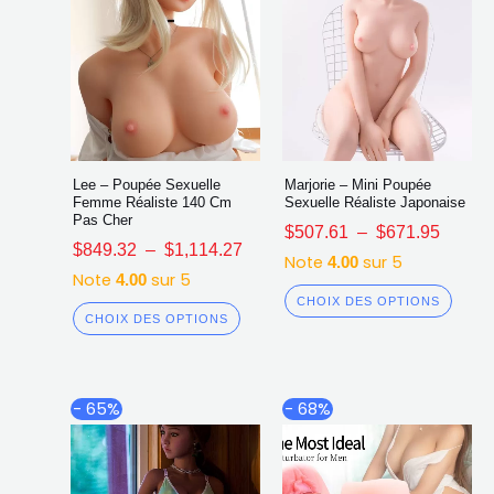
page
page
du
du
produit
produ
Lee – Poupée Sexuelle
Marjorie – Mini Poupée
Femme Réaliste 140 Cm
Sexuelle Réaliste Japonaise
Pas Cher
$
507.61
–
$
671.95
$
849.32
–
$
1,114.27
Note
sur 5
4.00
Note
sur 5
4.00
CHOIX DES OPTIONS
CHOIX DES OPTIONS
Plage
Le
Le
Ce
- 65%
- 68%
de
prix
prix
produit
prix :
initial
actuel
a
$861.35
était :
est :