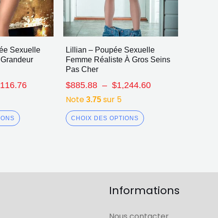
ée Sexuelle
Lillian – Poupée Sexuelle
 Grandeur
Femme Réaliste À Gros Seins
Pas Cher
,116.76
$
885.88
–
$
1,244.60
Note
sur 5
3.75
IONS
CHOIX DES OPTIONS
Informations
Nous contacter