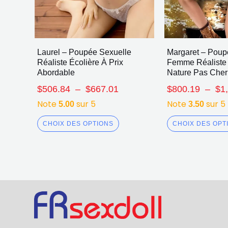
Laurel – Poupée Sexuelle
Margaret – Poup
Réaliste Écolière À Prix
Femme Réaliste
Abordable
Nature Pas Cher
$
506.84
–
$
667.01
$
800.19
–
$
1
Note
sur 5
Note
sur 5
5.00
3.50
CHOIX DES OPTIONS
CHOIX DES OPT