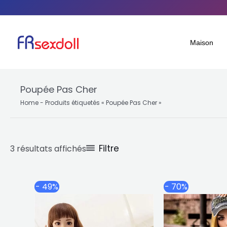
Aller
Trié
au
par
contenu
popularité
Maison
Poupée Pas Cher
Home
-
Produits étiquetés « Poupée Pas Cher »
Filtre
3 résultats affichés
Plage
Ce
- 49%
- 70%
de
produit
prix :
a
$506.84