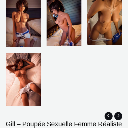
quantité
Plage
Gill – Poupée Sexuelle Femme Réaliste
de
de