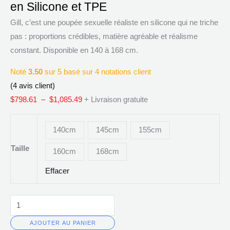
en Silicone et TPE
Gill
prix :
–
$798.61
Gill, c’est une poupée sexuelle réaliste en silicone qui ne triche
Poupée
à
pas : proportions crédibles, matière agréable et réalisme
Sexuelle
$1,085.49
constant. Disponible en 140 à 168 cm.
Femme
Noté
3.50
sur 5 basé sur
4
notations client
Réaliste
(
4
avis client)
en
$
798.61
–
$
1,085.49
+ Livraison gratuite
Silicone
et
140cm
145cm
155cm
TPE
Taille
160cm
168cm
Effacer
AJOUTER AU PANIER