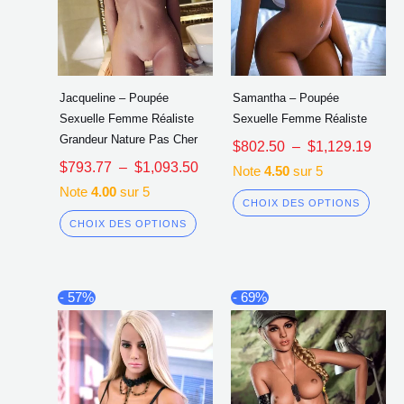
produit
produi
Jacqueline – Poupée
Samantha – Poupée
Sexuelle Femme Réaliste
Sexuelle Femme Réaliste
Grandeur Nature Pas Cher
$
802.50
–
$
1,129.19
$
793.77
–
$
1,093.50
Note
4.50
sur 5
Note
4.00
sur 5
CHOIX DES OPTIONS
CHOIX DES OPTIONS
Plage
Plag
Ce
Ce
- 57%
- 69%
de
de
produit
produi
prix :
prix :
a
a
$843.85
$791
à
à
plusieurs
plusi
$1,186.99
$1,0
variations.
variat