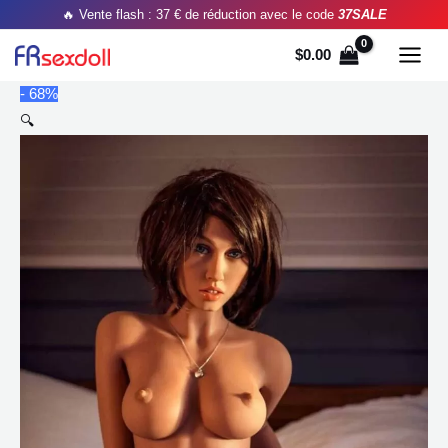
Aller
🔥 Vente flash : 37 € de réduction avec le code
37SALE
au
$
0.00
contenu
- 68%
🔍