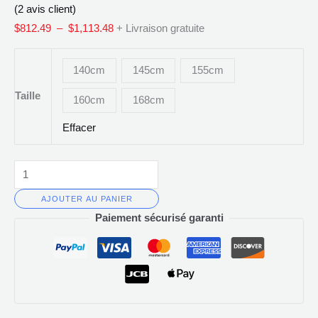
(
2
avis client)
Érotique
$
812.49
–
$
1,113.48
+ Livraison gratuite
140cm
145cm
155cm
Taille
160cm
168cm
Effacer
AJOUTER AU PANIER
Paiement sécurisé garanti