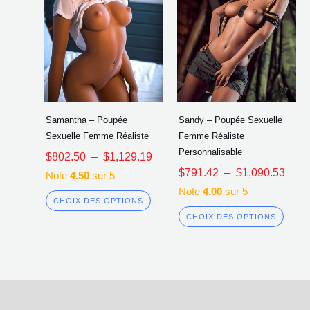
la
la
page
page
du
du
produit
produi
Samantha – Poupée
Sandy – Poupée Sexuelle
Sexuelle Femme Réaliste
Femme Réaliste
Personnalisable
$
802.50
–
$
1,129.19
$
791.42
–
$
1,090.53
Note
4.50
sur 5
Note
4.00
sur 5
CHOIX DES OPTIONS
CHOIX DES OPTIONS