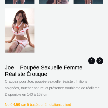
quantité
Plage
Joe – Poupée Sexuelle Femme
de
de
Réaliste Érotique
Joe
prix :
–
$812.49
Craquez pour Joe, poupée sexuelle réaliste : finitions
Poupée
à
soignées, toucher naturel et présence troublante de réalisme.
Sexuelle
$1,113.48
Disponible en 140 à 168 cm.
Femme
Noté
4.50
sur 5 basé sur
2
notations client
Réaliste