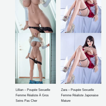
$1,244.60
$1,1
variations.
variat
Les
Les
options
optio
peuvent
peuve
être
être
choisies
chois
sur
sur
la
la
page
page
du
du
produit
produi
Lillian – Poupée Sexuelle
Zara – Poupée Sexuelle
Femme Réaliste À Gros
Femme Réaliste Japonaise
Seins Pas Cher
Mature