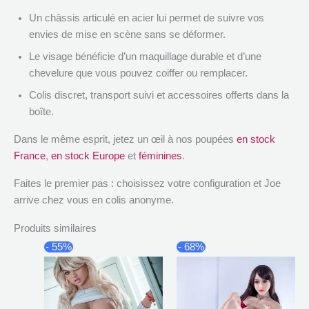
Un châssis articulé en acier lui permet de suivre vos
envies de mise en scène sans se déformer.
Le visage bénéficie d’un maquillage durable et d’une
chevelure que vous pouvez coiffer ou remplacer.
Colis discret, transport suivi et accessoires offerts dans la
boîte.
Dans le même esprit, jetez un œil à nos poupées
en stock
France
,
en stock Europe
et
féminines
.
Faites le premier pas : choisissez votre configuration et Joe
arrive chez vous en colis anonyme.
Produits similaires
Plage
Plag
Ce
Ce
- 55%
- 68%
de
de
produit
produi
prix :
prix :
a
a
$885.88
$794
à
à
plusieurs
plusi