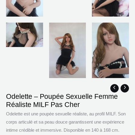
quantité
Plage
Odelette – Poupée Sexuelle Femme
de
de
Réaliste MILF Pas Cher
Odelette
prix :
–
$791.68
Odelette est une poupée sexuelle réaliste, au profil MILF. Son
Poupée
à
corps articulé et sa peau douce garantissent une expérience
Sexuelle
$1,117.87
intime crédible et immersive. Disponible en 140 à 168 cm.