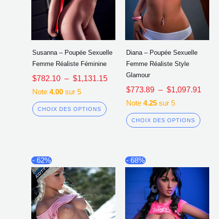
produit
produi
Susanna – Poupée Sexuelle
Diana – Poupée Sexuelle
Femme Réaliste Féminine
Femme Réaliste Style
Glamour
$
782.10
–
$
1,131.15
$
773.89
–
$
1,097.91
Note
4.00
sur 5
Note
4.25
sur 5
CHOIX DES OPTIONS
CHOIX DES OPTIONS
Plage
Plag
Ce
Ce
- 62%
- 68%
de
de
produit
produi
prix :
prix :
a
a
$780.17
$798
à
à
plusieurs
plusi
$1,089.41
$1,1
variations.
variat