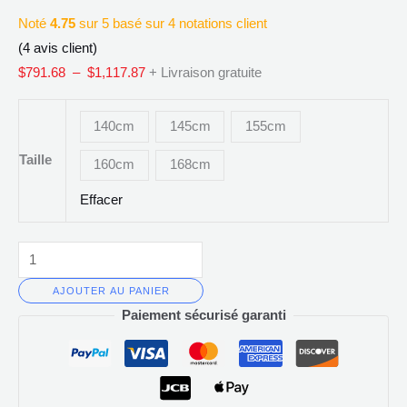
Femme
Noté
4.75
sur 5 basé sur
4
notations client
Réaliste
(
4
avis client)
MILF
$
791.68
–
$
1,117.87
+ Livraison gratuite
Pas
Cher
140cm
145cm
155cm
Taille
160cm
168cm
Effacer
AJOUTER AU PANIER
Paiement sécurisé garanti