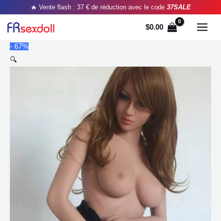
Aller
🔥 Vente flash : 37 € de réduction avec le code
37SALE
au
$
0.00
contenu
- 67%
🔍